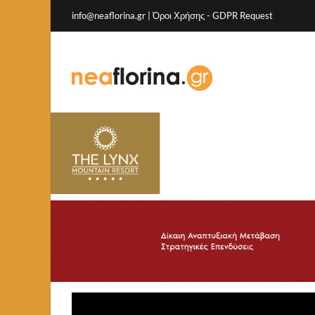
info@neaflorina.gr |
Όροι Χρήσης
-
GDPR Request