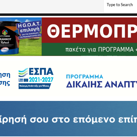
όλη στο 2ο Ε2 πανελλαδικό στην Ξάνθη