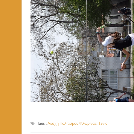
Tags :
Λέσχη Πολιτισμού Φλώρινας
,
Τένις