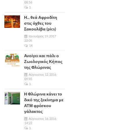
08:56
1
Η... θεά Αφροδίτη
στις όχθες του
Σακουλέβα (pics)
Ιανουάριος 19, 2017
22:05
14
Ανοίγει και πάλι ο
Ζωολογικός Κήπος
της Φλώρινας
Αύγουστος 12, 2016
09:45
1
Η Φλώρινα κάνει το
δικό της ξεκίνημα με
ΑΤΜ φρέσκου
γάλακτος
Αύγουστος 16, 2016
14:22
1