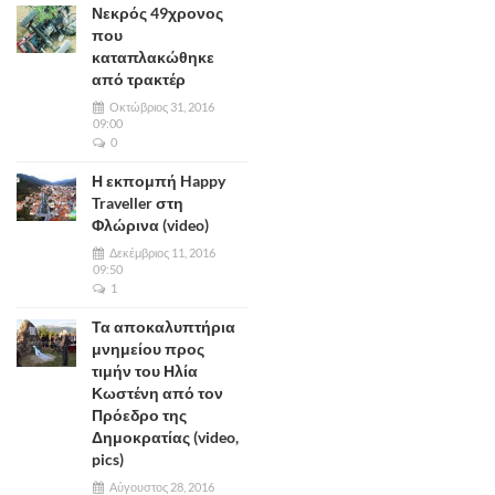
Νεκρός 49χρονος
που
καταπλακώθηκε
από τρακτέρ
Οκτώβριος 31, 2016
09:00
0
Η εκπομπή Happy
Traveller στη
Φλώρινα (video)
Δεκέμβριος 11, 2016
09:50
1
Τα αποκαλυπτήρια
μνημείου προς
τιμήν του Ηλία
Κωστένη από τον
Πρόεδρο της
Δημοκρατίας (video,
pics)
Αύγουστος 28, 2016