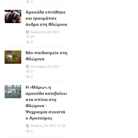
2
Αρκούδα επιτέθηκε
και τραυμάτισε
άνδρα στη Φλώρινα
Αύγουστος 20, 2017
14:29
4
Νέο παιδιατρείο στη
Φλώρινα
Ιανουάριος 14, 2017
02:17
0
Η «Μάρω», η
αρκούδα κατεβαίνει
στα σπίτια στη
Φλώρινα -
Ψυχραιμία συνιστά
ο Αρκτούρος
Απρίλιος 24, 2017 15:24
6