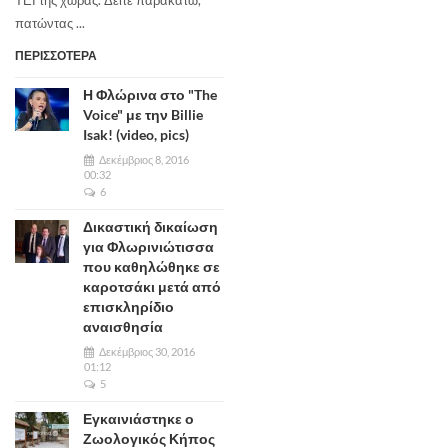
ΤΕΙ της χώρας. Δείτε παρακάτω,
πατώντας ...
ΠΕΡΙΣΣΟΤΕΡΑ
Η Φλώρινα στο "The
Voice" με την Billie
Isak! (video, pics)
Δεκέμβριος 8, 2016
00:32
6
Δικαστική δικαίωση
για Φλωρινιώτισσα
που καθηλώθηκε σε
καροτσάκι μετά από
επισκληρίδιο
αναισθησία
Δεκέμβριος 30, 2016
01:12
5
Εγκαινιάστηκε ο
Ζωολογικός Κήπος