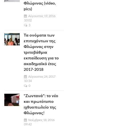
Φλώρινας (video,
pics)
Αύγουστος 19, 2016
10:02
3
Τα ονόματα των
επιτυχόντων της
Φλώρινας στην
τριτοβάθμια
εκπαίδευση για το
ακαδημαϊκό έτος
2017-2018
Αύγουστος 24, 2017
10:34
0
"Ζωντανά": το νέο
και πρωτότυπο
ιχθυοπωλείο της
Φλώρινας!
Νοέμβριος 18, 2016
09:42