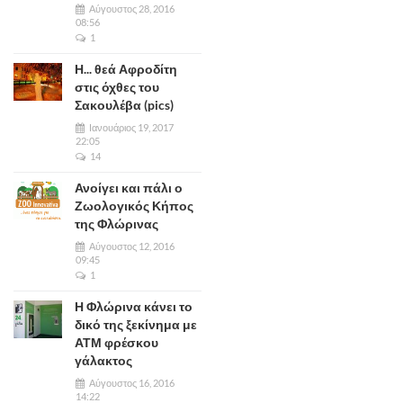
Αύγουστος 28, 2016
08:56
1
Η... θεά Αφροδίτη
στις όχθες του
Σακουλέβα (pics)
Ιανουάριος 19, 2017
22:05
14
Ανοίγει και πάλι ο
Ζωολογικός Κήπος
της Φλώρινας
Αύγουστος 12, 2016
09:45
1
Η Φλώρινα κάνει το
δικό της ξεκίνημα με
ΑΤΜ φρέσκου
γάλακτος
Αύγουστος 16, 2016
14:22