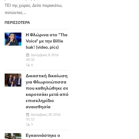
ΤΕΙ της χώρας. Δείτε παρακάτω,
πατώντας ...
ΠΕΡΙΣΣΟΤΕΡΑ
Η Φλώρινα στο "The
Voice" με την Billie
Isak! (video, pics)
Δεκέμβριος 8, 2016
00:32
6
Δικαστική δικαίωση
για Φλωρινιώτισσα
που καθηλώθηκε σε
καροτσάκι μετά από
επισκληρίδιο
αναισθησία
Δεκέμβριος 30, 2016
01:12
5
Εγκαινιάστηκε ο