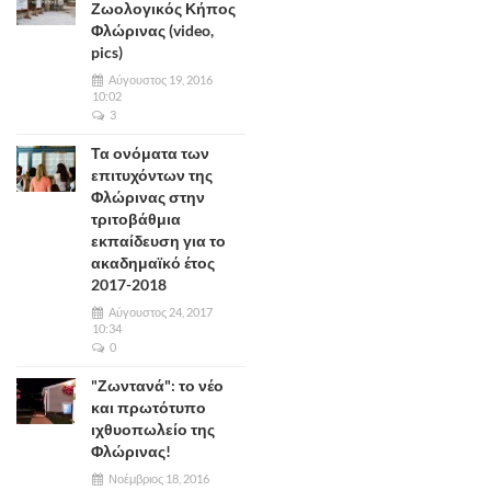
Ζωολογικός Κήπος
Φλώρινας (video,
pics)
Αύγουστος 19, 2016
10:02
3
Τα ονόματα των
επιτυχόντων της
Φλώρινας στην
τριτοβάθμια
εκπαίδευση για το
ακαδημαϊκό έτος
2017-2018
Αύγουστος 24, 2017
10:34
0
"Ζωντανά": το νέο
και πρωτότυπο
ιχθυοπωλείο της
Φλώρινας!
Νοέμβριος 18, 2016