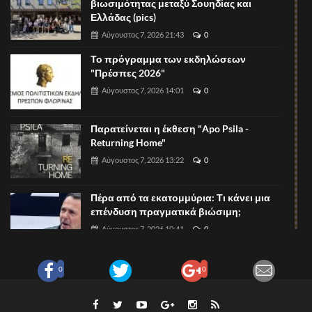
βιωσιμότητας μεταξύ Σουηδίας και
Ελλάδας (pics)
Αύγουστος 7, 2026 21:43
0
Το πρόγραμμα των εκδηλώσεων
"Πρέσπες 2026"
Αύγουστος 7, 2026 14:01
0
Παρατείνεται η έκθεση "Apo Psila -
Returning Home"
Αύγουστος 7, 2026 13:22
0
Πέρα από τα εκατομμύρια: Τι κάνει μια
επένδυση πραγματικά βιώσιμη;
Αύγουστος 7, 2026 10:41
0
Η ΝΙΚΗ Φλώρινας για τον Ε65 και την
0
0
κατάσταση με τους αυτοκινητοδρόμους
Αύγουστος 7, 2026 08:52
0