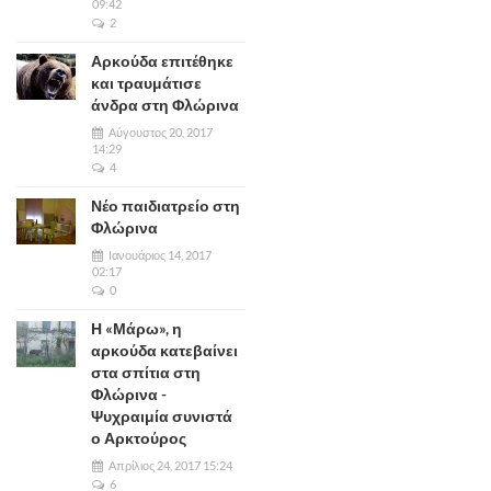
09:42
2
Αρκούδα επιτέθηκε
και τραυμάτισε
άνδρα στη Φλώρινα
Αύγουστος 20, 2017
14:29
4
Νέο παιδιατρείο στη
Φλώρινα
Ιανουάριος 14, 2017
02:17
0
Η «Μάρω», η
αρκούδα κατεβαίνει
στα σπίτια στη
Φλώρινα -
Ψυχραιμία συνιστά
ο Αρκτούρος
Απρίλιος 24, 2017 15:24
6