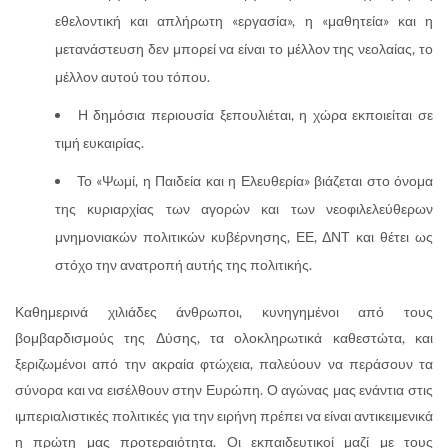
εθελοντική και απλήρωτη «εργασία», η «μαθητεία» και η
μετανάστευση δεν μπορεί να είναι το μέλλον της νεολαίας, το
μέλλον αυτού του τόπου.
Η δημόσια περιουσία ξεπουλιέται, η χώρα εκποιείται σε
τιμή ευκαιρίας.
Το «Ψωμί, η Παιδεία και η Ελευθερία» βιάζεται στο όνομα
της κυριαρχίας των αγορών και των νεοφιλελεύθερων
μνημονιακών πολιτικών κυβέρνησης, ΕΕ, ΔΝΤ και θέτει ως
στόχο την ανατροπή αυτής της πολιτικής.
Καθημερινά χιλιάδες άνθρωποι, κυνηγημένοι από τους
βομβαρδισμούς της Δύσης, τα ολοκληρωτικά καθεστώτα, και
ξεριζωμένοι από την ακραία φτώχεια, παλεύουν να περάσουν τα
σύνορα και να εισέλθουν στην Ευρώπη. Ο αγώνας μας ενάντια στις
ιμπεριαλιστικές πολιτικές για την ειρήνη πρέπει να είναι αντικειμενικά
η πρώτη μας προτεραιότητα. Οι εκπαιδευτικοί μαζί με τους