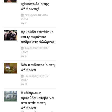
ιχθυοπωλείο της
Φλώρινας!
Νοέμβριος 18, 2016
09:42
2
Αρκούδα επιτέθηκε
και τραυμάτισε
άνδρα στη Φλώρινα
Αύγουστος 20, 2017
14:29
4
Νέο παιδιατρείο στη
Φλώρινα
Ιανουάριος 14, 2017
02:17
0
Η «Μάρω», η
αρκούδα κατεβαίνει
στα σπίτια στη
Φλώρινα -