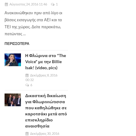
Αύγουστος 24, 2016 11:46
1
Ανακοινώθηκαν πριν από λίγο οι
βάσεις εισαγωγής στα ΑΕΙ και τα
ΤΕΙ της χώρας. Δείτε παρακάτω,
πατώντας ...
ΠΕΡΙΣΣΟΤΕΡΑ
Η Φλώρινα στο "The
Voice" με την Billie
Isak! (video, pics)
Δεκέμβριος 8, 2016
00:32
6
Δικαστική δικαίωση
για Φλωρινιώτισσα
που καθηλώθηκε σε
καροτσάκι μετά από
επισκληρίδιο
αναισθησία
Δεκέμβριος 30, 2016