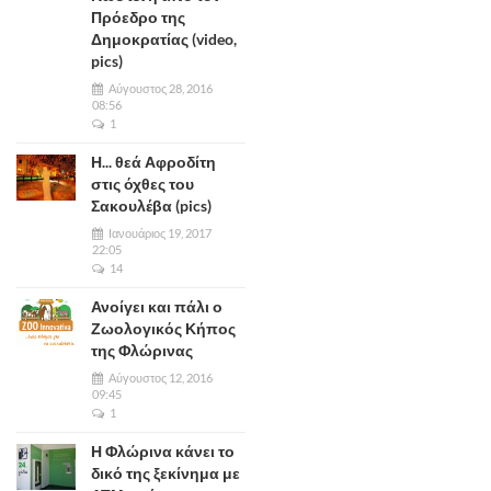
Πρόεδρο της
Δημοκρατίας (video,
pics)
Αύγουστος 28, 2016
08:56
1
Η... θεά Αφροδίτη
στις όχθες του
Σακουλέβα (pics)
Ιανουάριος 19, 2017
22:05
14
Ανοίγει και πάλι ο
Ζωολογικός Κήπος
της Φλώρινας
Αύγουστος 12, 2016
09:45
1
Η Φλώρινα κάνει το
δικό της ξεκίνημα με