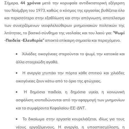
Σήμερα,
44 χρόνια
μετά την κορυφαία αντιδικτατορική εξέγερση
του Νοέμβρη του 1973, καθώς ο κόσμος της εργασίας βυθίζεται όλο
και περισσότερο στην εξαθλίωση και στην απόγνωση, αποτέλεσμα
των συνεχιζόμενων νεοφιλελεύθερων μνημονιακών πολιτικών της
λιτότητας, το βασικό σύνθημα της νεολαίας και του λαού για:
“Ψωμί
-Παιδεία -Ελευθερία”
αποκτά επίκαιρη σημασία και περιεχόμενο.
Χιλιάδες οικογένειες στερούνται το ψωμί, την κατοικία και
άλλα στοιχειώδη αγαθά.
Η ανεργία χτυπάει την πόρτα κάθε σπιτιού και χιλιάδες
οικογένειες ζουν κάτω από το όριο της φτώχειας.
Η δημόσια παιδεία, η δημόσια υγεία, η κοινωνική
ασφάλιση ισοπεδώνονται από την εφαρμογή των μνημονίων
και τα συμφέροντα Κεφαλαίου-ΕΕ-ΔΝΤ.
Το δικαίωμα στην εργασία κουρελιάζεται, ιδίως για τους
νέους εργαζόμενους. Η ανεργία, η υποαπασχόληση, η