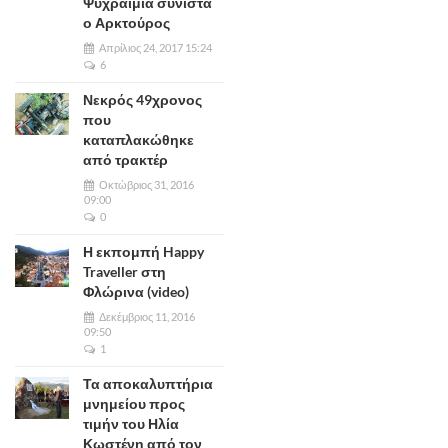
Ψυχραιμία συνιστά
ο Αρκτούρος
Απρίλιος 24, 2017 15:24
6
Νεκρός 49χρονος
που
καταπλακώθηκε
από τρακτέρ
Οκτώβριος 31, 2016
09:00
0
Η εκπομπή Happy
Traveller στη
Φλώρινα (video)
Δεκέμβριος 11, 2016
09:50
1
Τα αποκαλυπτήρια
μνημείου προς
τιμήν του Ηλία
Κωστένη από τον