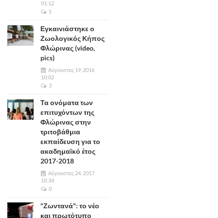
01:12
5
Εγκαινιάστηκε ο
Ζωολογικός Κήπος
Φλώρινας (video,
pics)
Αύγουστος 19, 2016
10:02
3
Τα ονόματα των
επιτυχόντων της
Φλώρινας στην
τριτοβάθμια
εκπαίδευση για το
ακαδημαϊκό έτος
2017-2018
Αύγουστος 24, 2017
10:34
0
"Ζωντανά": το νέο
και πρωτότυπο