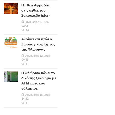
Η... θεά Αφροδίτη
στις όχθες του
Σακουλέβα (pics)
Ιανουάριος 19, 2017
22:05
14
Ανοίγει και πάλι ο
Ζωολογικός Κήπος
της Φλώρινας
Αύγουστος 12, 2016
09:45
1
Η Φλώρινα κάνει το
δικό της ξεκίνημα με
ΑΤΜ φρέσκου
γάλακτος
Αύγουστος 16, 2016
14:22
1