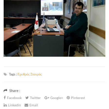
Tags :
Ερυθρός Σταυρός
Share :
Facebook
Twitter
Google+
Pinterest
Linkedin
Email