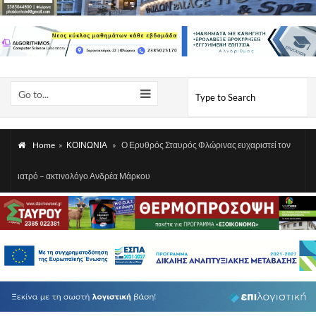
Go to...
Home
»
ΚΟΙΝΩΝΙΑ
»
Ο Ερυθρός Σταυρός Φλώρινας ευχαριστεί τον
ιατρό – ακτινολόγο Ανδρέα Μάρκου