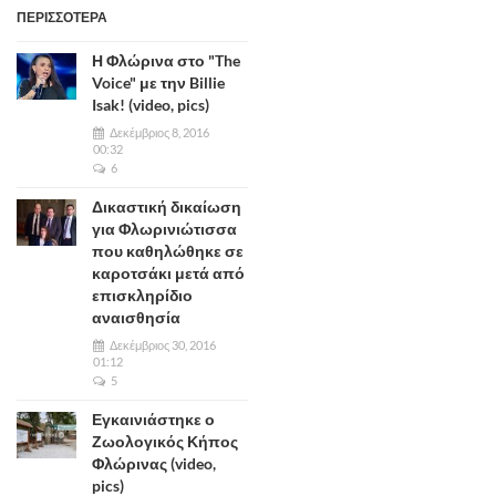
ΠΕΡΙΣΣΟΤΕΡΑ
Η Φλώρινα στο "The
Voice" με την Billie
Isak! (video, pics)
Δεκέμβριος 8, 2016
00:32
6
Δικαστική δικαίωση
για Φλωρινιώτισσα
που καθηλώθηκε σε
καροτσάκι μετά από
επισκληρίδιο
αναισθησία
Δεκέμβριος 30, 2016
01:12
5
Εγκαινιάστηκε ο
Ζωολογικός Κήπος
Φλώρινας (video,
pics)