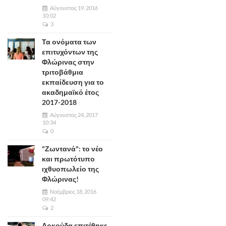
Αύγουστος 19, 2016
10:02
3
Τα ονόματα των
επιτυχόντων της
Φλώρινας στην
τριτοβάθμια
εκπαίδευση για το
ακαδημαϊκό έτος
2017-2018
Αύγουστος 24, 2017
10:34
0
"Ζωντανά": το νέο
και πρωτότυπο
ιχθυοπωλείο της
Φλώρινας!
Νοέμβριος 18, 2016
09:42
2
Αρκούδα επιτέθηκε