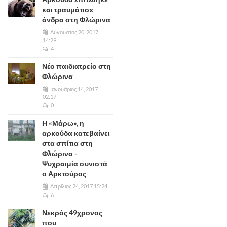
και τραυμάτισε
άνδρα στη Φλώρινα
Αύγουστος 20, 2017
14:29
4
Νέο παιδιατρείο στη
Φλώρινα
Ιανουάριος 14, 2017
02:17
0
Η «Μάρω», η
αρκούδα κατεβαίνει
στα σπίτια στη
Φλώρινα -
Ψυχραιμία συνιστά
ο Αρκτούρος
Απρίλιος 24, 2017 15:24
6
Νεκρός 49χρονος
που