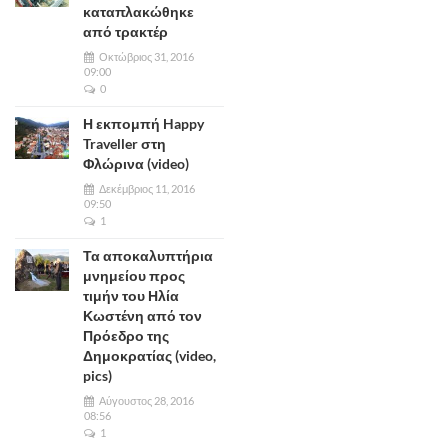
καταπλακώθηκε
από τρακτέρ
Οκτώβριος 31, 2016
09:00
0
Η εκπομπή Happy
Traveller στη
Φλώρινα (video)
Δεκέμβριος 11, 2016
09:50
1
Τα αποκαλυπτήρια
μνημείου προς
τιμήν του Ηλία
Κωστένη από τον
Πρόεδρο της
Δημοκρατίας (video,
pics)
Αύγουστος 28, 2016
08:56
1