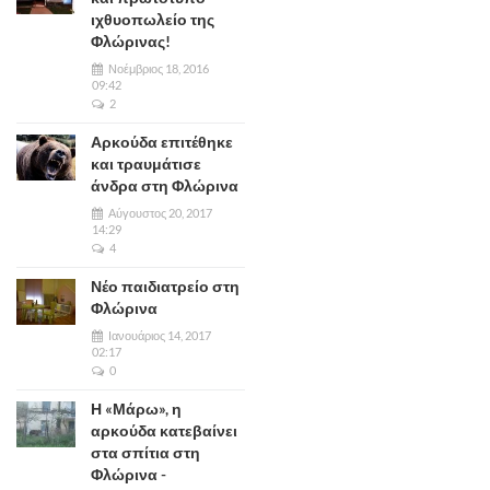
ιχθυοπωλείο της
Φλώρινας!
Νοέμβριος 18, 2016
09:42
2
Αρκούδα επιτέθηκε
και τραυμάτισε
άνδρα στη Φλώρινα
Αύγουστος 20, 2017
14:29
4
Νέο παιδιατρείο στη
Φλώρινα
Ιανουάριος 14, 2017
02:17
0
Η «Μάρω», η
αρκούδα κατεβαίνει
στα σπίτια στη
Φλώρινα -