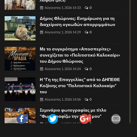
Αύγουστος 1, 2026 14:33
0
Δήμος Φλώρινας: Ενημέρωση για τη
διαχείριση ογκωδών απορριμμάτων
Αύγουστος 1, 2026 14:29
0
Με το συγκρότημα «Αποσπερίτες»
συνεχίζεται το «Πολιτιστικό Καλοκαίρι»
του Δήμου Φλώρινας
Αύγουστος 1, 2026 14:24
0
Η "Γη της Επαγγελίας" από το ΔΗΠΕΘΕ
Κοζάνης στο "Πολιτιστικό Καλοκαίρι"
του
Αύγουστος 1, 2026 14:06
0
Σεμινάριο φωτογραφίας με τίτλο
"Φωτογραφίζω την πόλη μου"
0
0
Αύγουστος 1, 2026 13:55
0