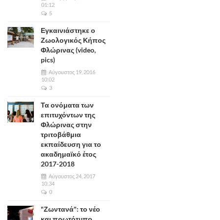
01:12
5
Εγκαινιάστηκε ο
Ζωολογικός Κήπος
Φλώρινας (video,
pics)
Αύγουστος 19, 2016
10:02
3
Τα ονόματα των
επιτυχόντων της
Φλώρινας στην
τριτοβάθμια
εκπαίδευση για το
ακαδημαϊκό έτος
2017-2018
Αύγουστος 24, 2017
10:34
0
"Ζωντανά": το νέο
και πρωτότυπο