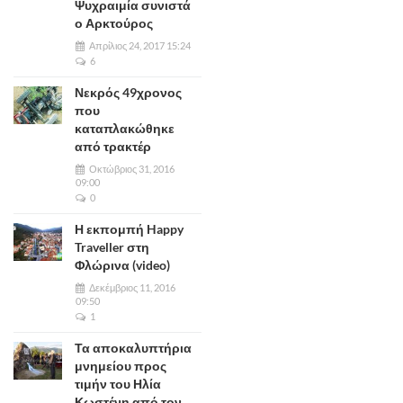
Ψυχραιμία συνιστά
ο Αρκτούρος
Απρίλιος 24, 2017 15:24
6
Νεκρός 49χρονος
που
καταπλακώθηκε
από τρακτέρ
Οκτώβριος 31, 2016
09:00
0
Η εκπομπή Happy
Traveller στη
Φλώρινα (video)
Δεκέμβριος 11, 2016
09:50
1
Τα αποκαλυπτήρια
μνημείου προς
τιμήν του Ηλία
Κωστένη από τον