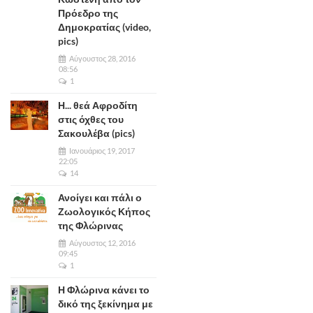
Πρόεδρο της
Δημοκρατίας (video,
pics)
Αύγουστος 28, 2016
08:56
1
Η... θεά Αφροδίτη
στις όχθες του
Σακουλέβα (pics)
Ιανουάριος 19, 2017
22:05
14
Ανοίγει και πάλι ο
Ζωολογικός Κήπος
της Φλώρινας
Αύγουστος 12, 2016
09:45
1
Η Φλώρινα κάνει το
δικό της ξεκίνημα με