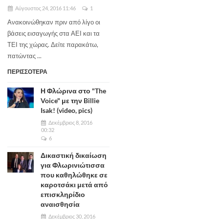
Αύγουστος 24, 2016 11:46
1
Ανακοινώθηκαν πριν από λίγο οι
βάσεις εισαγωγής στα ΑΕΙ και τα
ΤΕΙ της χώρας. Δείτε παρακάτω,
πατώντας ...
ΠΕΡΙΣΣΟΤΕΡΑ
Η Φλώρινα στο "The
Voice" με την Billie
Isak! (video, pics)
Δεκέμβριος 8, 2016
00:32
6
Δικαστική δικαίωση
για Φλωρινιώτισσα
που καθηλώθηκε σε
καροτσάκι μετά από
επισκληρίδιο
αναισθησία
Δεκέμβριος 30, 2016