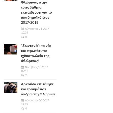
Φλώρινας στην
τριτοβάθμια
εκπαίδευση για το
ακαδημαϊκό έτος
2017-2018
Αύγουστος 24, 2017
10:34
0
"Ζωντανά": το νέο
και πρωτότυπο
ιχθυοπωλείο της
Φλώρινας!
Νοέμβριος 18, 2016
09:42
2
Αρκούδα επιτέθηκε
και τραυμάτισε
άνδρα στη Φλώρινα
Αύγουστος 20, 2017
14:29
4