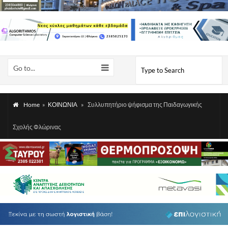
Go to...
Home
»
ΚΟΙΝΩΝΙΑ
»
Συλλυπητήριο ψήφισμα της Παιδαγωγικής
Σχολής Φλώρινας