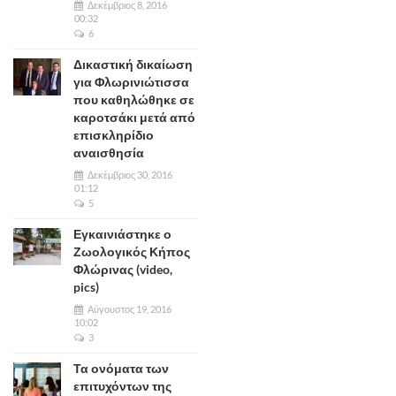
Δεκέμβριος 8, 2016
00:32
6
Δικαστική δικαίωση
για Φλωρινιώτισσα
που καθηλώθηκε σε
καροτσάκι μετά από
επισκληρίδιο
αναισθησία
Δεκέμβριος 30, 2016
01:12
5
Εγκαινιάστηκε ο
Ζωολογικός Κήπος
Φλώρινας (video,
pics)
Αύγουστος 19, 2016
10:02
3
Τα ονόματα των
επιτυχόντων της