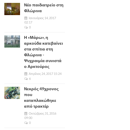
Νέο παιδιατρείο στη
Φλώρινα
Ιανουάριος 14, 2017
02:17
0
Η «Μάρω», η
αρκούδα κατεβαίνει
στα σπίτια στη
Φλώρινα -
Ψυχραιμία συνιστά
ο Αρκτούρος
Απρίλιος 24, 2017 15:24
6
Νεκρός 49χρονος
που
καταπλακώθηκε
από τρακτέρ
Οκτώβριος 31, 2016
09:00
0