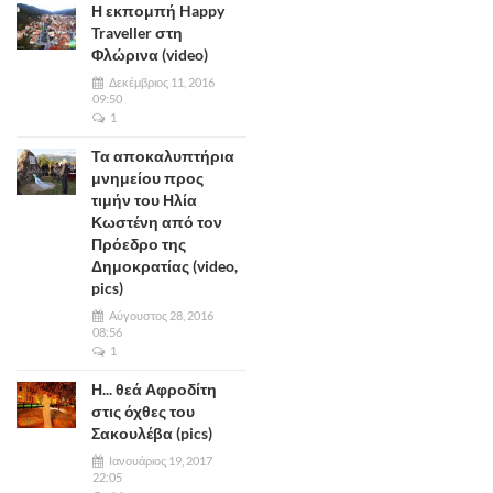
Η εκπομπή Happy
Traveller στη
Φλώρινα (video)
Δεκέμβριος 11, 2016
09:50
1
Τα αποκαλυπτήρια
μνημείου προς
τιμήν του Ηλία
Κωστένη από τον
Πρόεδρο της
Δημοκρατίας (video,
pics)
Αύγουστος 28, 2016
08:56
1
Η... θεά Αφροδίτη
στις όχθες του
Σακουλέβα (pics)
Ιανουάριος 19, 2017
22:05