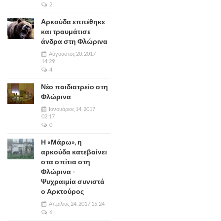
2
Αρκούδα επιτέθηκε
και τραυμάτισε
άνδρα στη Φλώρινα
Αύγουστος 20, 2017
14:29
4
Νέο παιδιατρείο στη
Φλώρινα
Ιανουάριος 14, 2017
02:17
0
Η «Μάρω», η
αρκούδα κατεβαίνει
στα σπίτια στη
Φλώρινα -
Ψυχραιμία συνιστά
ο Αρκτούρος
Απρίλιος 24, 2017 15:24
6