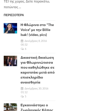
ΤΕΙ της χώρας. Δείτε παρακάτω,
πατώντας ...
ΠΕΡΙΣΣΟΤΕΡΑ
Η Φλώρινα στο "The
Voice" με την Billie
Isak! (video, pics)
Δεκέμβριος 8, 2016
00:32
6
Δικαστική δικαίωση
για Φλωρινιώτισσα
που καθηλώθηκε σε
καροτσάκι μετά από
επισκληρίδιο
αναισθησία
Δεκέμβριος 30, 2016
01:12
5
Εγκαινιάστηκε ο
Ζωολογικός Κήπος