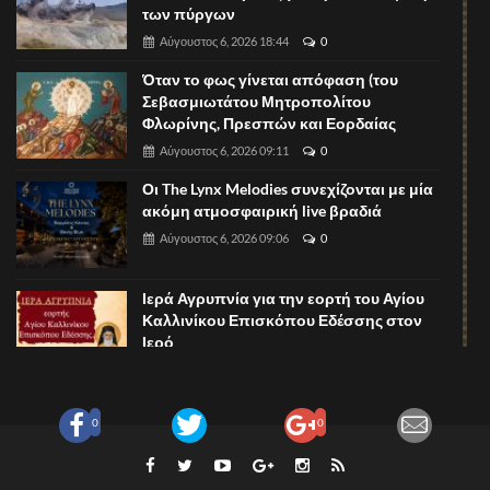
των πύργων
Αύγουστος 6, 2026 18:44
0
Όταν το φως γίνεται απόφαση (του
Σεβασμιωτάτου Μητροπολίτου
Φλωρίνης, Πρεσπών και Εορδαίας
Αύγουστος 6, 2026 09:11
0
Οι The Lynx Melodies συνεχίζονται με μία
ακόμη ατμοσφαιρική live βραδιά
Αύγουστος 6, 2026 09:06
0
Ιερά Αγρυπνία για την εορτή του Αγίου
Καλλινίκου Επισκόπου Εδέσσης στον
Ιερό
Αύγουστος 6, 2026 09:02
0
Pizza Night στο The Lynx Mountain Resort!
0
0
Αύγουστος 6, 2026 08:57
0