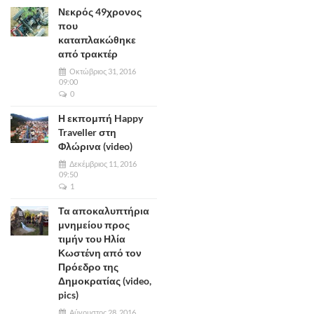
Νεκρός 49χρονος
που
καταπλακώθηκε
από τρακτέρ
Οκτώβριος 31, 2016
09:00
0
Η εκπομπή Happy
Traveller στη
Φλώρινα (video)
Δεκέμβριος 11, 2016
09:50
1
Τα αποκαλυπτήρια
μνημείου προς
τιμήν του Ηλία
Κωστένη από τον
Πρόεδρο της
Δημοκρατίας (video,
pics)
Αύγουστος 28, 2016