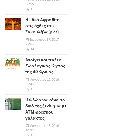
08:56
1
Η... θεά Αφροδίτη
στις όχθες του
Σακουλέβα (pics)
Ιανουάριος 19, 2017
22:05
14
Ανοίγει και πάλι ο
Ζωολογικός Κήπος
της Φλώρινας
Αύγουστος 12, 2016
09:45
1
Η Φλώρινα κάνει το
δικό της ξεκίνημα με
ΑΤΜ φρέσκου
γάλακτος
Αύγουστος 16, 2016
14:22
1