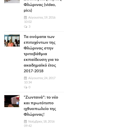
Φλώρινας (video,
pics)
Αύγουστος 19, 2016
10:02
3
Τα ονόματα των
επιτυχόντων της
Φλώρινας στην
τριτοβάθμια
εκπαίδευση για το
ακαδημαϊκό έτος
2017-2018
Αύγουστος 24, 2017
10:34
0
"Ζωντανά": το νέο
και πρωτότυπο
ιχθυοπωλείο της
Φλώρινας!
Νοέμβριος 18, 2016
09:42