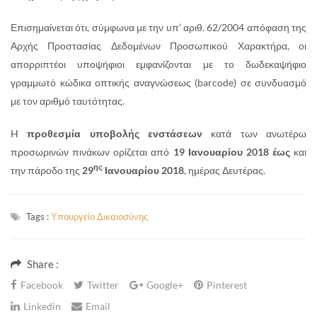
Επισημαίνεται ότι, σύμφωνα με την υπ’ αριθ. 62/2004 απόφαση της
Αρχής Προστασίας Δεδομένων Προσωπικού Χαρακτήρα, οι
απορριπτέοι υποψήφιοι εμφανίζονται με το δωδεκαψήφιο
γραμμωτό κώδικα οπτικής αναγνώσεως (barcode) σε συνδυασμό
με τον αριθμό ταυτότητας.
H
προθεσμία υποβολής ενστάσεων
κατά των ανωτέρω
προσωρινών πινάκων ορίζεται από
19 Ιανουαρίου 2018 έως
και
ης
την πάροδο της
29
Ιανουαρίου 2018
, ημέρας Δευτέρας.
Tags :
Υπουργείο Δικαιοσύνης
Share :
Facebook
Twitter
Google+
Pinterest
Linkedin
Email