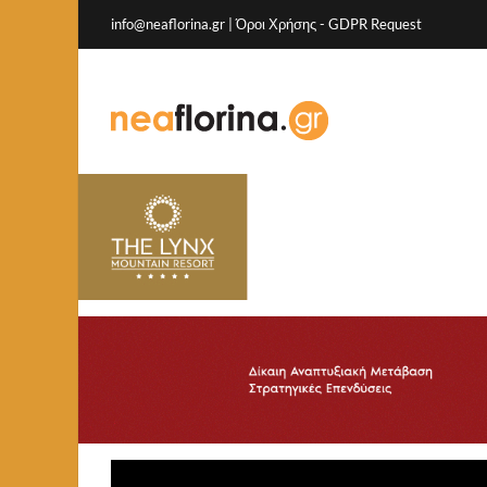
info@neaflorina.gr |
Όροι Χρήσης
-
GDPR Request