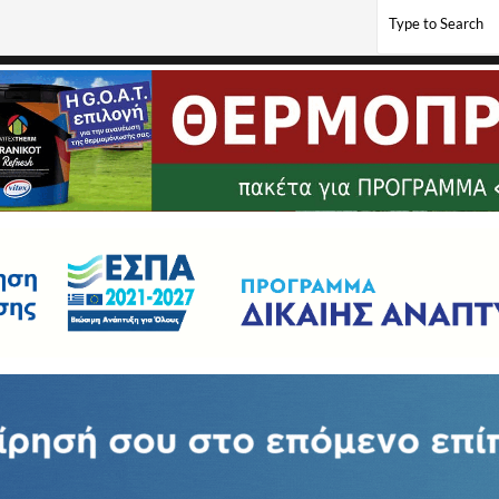
η Λουκά στον «Αριστοτέλη»