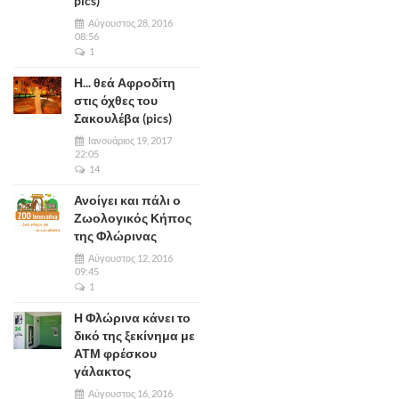
pics)
Αύγουστος 28, 2016
08:56
1
Η... θεά Αφροδίτη
στις όχθες του
Σακουλέβα (pics)
Ιανουάριος 19, 2017
22:05
14
Ανοίγει και πάλι ο
Ζωολογικός Κήπος
της Φλώρινας
Αύγουστος 12, 2016
09:45
1
Η Φλώρινα κάνει το
δικό της ξεκίνημα με
ΑΤΜ φρέσκου
γάλακτος
Αύγουστος 16, 2016