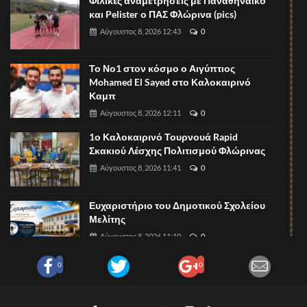
Φιλικές αναμετρήσεις με Παναθηναϊκό
και Pelister ο ΠΑΣ Φλώρινα (pics)
Αύγουστος 8, 2026 12:43
0
Το Νο1 στον κόσμο ο Αιγύπτιος
Mohamed El Sayed στο Καλοκαιρινό
Καμπ
Αύγουστος 8, 2026 12:11
0
1ο Καλοκαιρινό Τουρνουά Rapid
Σκακιού Λέσχης Πολιτισμού Φλώρινας
Αύγουστος 8, 2026 11:41
0
Ευχαριστήριο του Δημοτικού Σχολείου
Μελίτης
Αύγουστος 8, 2026 11:10
0
0
0
Πυθαγόρειο: Οι εγγραφές συνεχίζονται!
Αύγουστος 8, 2026 11:07
0