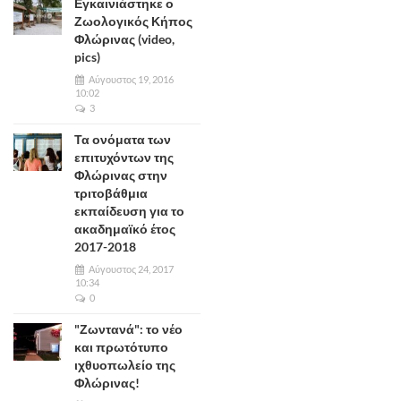
Εγκαινιάστηκε ο
Ζωολογικός Κήπος
Φλώρινας (video,
pics)
Αύγουστος 19, 2016
10:02
3
Τα ονόματα των
επιτυχόντων της
Φλώρινας στην
τριτοβάθμια
εκπαίδευση για το
ακαδημαϊκό έτος
2017-2018
Αύγουστος 24, 2017
10:34
0
"Ζωντανά": το νέο
και πρωτότυπο
ιχθυοπωλείο της
Φλώρινας!