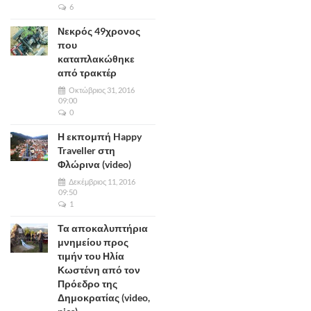
6
Νεκρός 49χρονος
που
καταπλακώθηκε
από τρακτέρ
Οκτώβριος 31, 2016
09:00
0
Η εκπομπή Happy
Traveller στη
Φλώρινα (video)
Δεκέμβριος 11, 2016
09:50
1
Τα αποκαλυπτήρια
μνημείου προς
τιμήν του Ηλία
Κωστένη από τον
Πρόεδρο της
Δημοκρατίας (video,