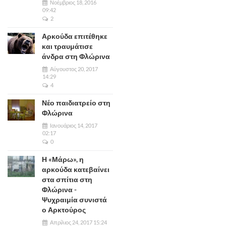
Νοέμβριος 18, 2016
09:42
2
Αρκούδα επιτέθηκε
και τραυμάτισε
άνδρα στη Φλώρινα
Αύγουστος 20, 2017
14:29
4
Νέο παιδιατρείο στη
Φλώρινα
Ιανουάριος 14, 2017
02:17
0
Η «Μάρω», η
αρκούδα κατεβαίνει
στα σπίτια στη
Φλώρινα -
Ψυχραιμία συνιστά
ο Αρκτούρος
Απρίλιος 24, 2017 15:24