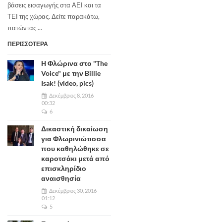
βάσεις εισαγωγής στα ΑΕΙ και τα
ΤΕΙ της χώρας. Δείτε παρακάτω,
πατώντας ...
ΠΕΡΙΣΣΟΤΕΡΑ
Η Φλώρινα στο "The
Voice" με την Billie
Isak! (video, pics)
Δεκέμβριος 8, 2016
00:32
6
Δικαστική δικαίωση
για Φλωρινιώτισσα
που καθηλώθηκε σε
καροτσάκι μετά από
επισκληρίδιο
αναισθησία
Δεκέμβριος 30, 2016
01:12
5