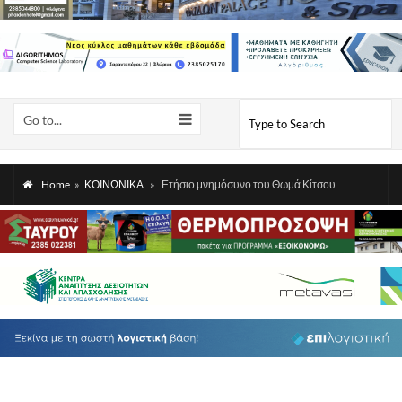
Go to...
Home
»
ΚΟΙΝΩΝΙΚΑ
»
Ετήσιο μνημόσυνο του Θωμά Κίτσου