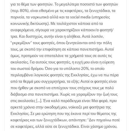
για το θέμα των φοιτητών. Το μεγαλύτερο ποσοστό των φοιτητών
(περ. 80%), είναι εθισμένο με τις καφετέριες, τα ξενυχτάδικα, τα
πορνεία, τα ναρκωτικά αλλά και τα social media (υπηρεσίες
κοινωνικής δικτύωσης). Με τουλάχιστον κάποια από τα
αναφερόμενα, σίγουρα να χαρακτηρίζουν κάποιον/α φοιτητή/
τρια. Και δυστηχώς, αυτήν είναι η αλήθεια. Αυτά λοιπόν,
“γκρεμίζουν” τους φοιτητές, όπου ξενητεύονται από την πόλη
τους, με σκοπό την επιφοίτηση σε κάποιο πανεπιστήμιο. Αυτοί
όμως, προτιμούν να σπαταλάνε τα χρήματά τους σε αυτές τις
ακολασίες. Για αυτούς τους φοιτητές, η ευχή μου είναι η εύρεση
του σωστού δρόμου. Όσο για το υπόλοιπο 20%, το οποίο
περιλαμβάνει λογικούς φοιτητές της Εκκλησίας, έχω να πω πέρα
από τα θερμά μου συγχαρητήρια, τα εξής: Αυτοί οι φοιτητές είναι
που ήρθαν με σκοπό να επιτύχουν τους στόχους τους με πολύ
διάβασμα στα πανεπιστήμια. Χωρίς να χαραμίζουν την ζωή τους
στις ακολασίες […]. Ένα καλό παράδειγμα είναι: Μια φορά, πριν
αρκετά χρόνια στην οικοδομή μου, νοίκιαζε μια φοιτήτρια της
Εκκλησίας. Σε μια ερώτηση που της έκανα περί του θέματος της
καφετέριας και των ξενυχτάδικων, απάντησε: “Δεν πηγαίνω ποτέ
σε καφετέριες, αλλά ούτε σε ξενυχτάδικα. Είναι χάσημο χρόνου,