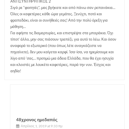
ΑΝΤΙΣΥΝΤΗΡΗΤΙΚΟΣ 2
Σιγά ρε “φοιτητές”, μας βγήκατε και από πάνω σαν ρεπανάκια…
Όλες οι καφετέριες κάθε ώρα γεμάτες. Ξενύχτι, ποτό και
φραπεδάκι, είναι οι συνήθειές σας! Από την πολύ όρεξη για
μάθηση…
Για αφήστε τις διαμαρτυρίες, και επιστρέψτε στα μπαράκια. Όχι
τίποτ’ άλλο, μην σας πιάσουν τραπέζι, για αυτό το λέω. Και όσον
αναφορά το εξωτερικό (που όπως λέτε αναγκάζεστε να
πηγαίνετε), δεν μου καίγεται καρφί. Ίσα-ίσα, να ηρεμίσουμε και
λίγο από ‘σας… προτιμώ μια άδεια Ελλάδα, που θα έχει ησυχία
και κλειστές με λουκέτο καφετέριες, παρά την νυν. Έσχος και
αηδία!
48χρονος ημεδαπός
Απρίλιος 1, 2019 at 9:33 πμ