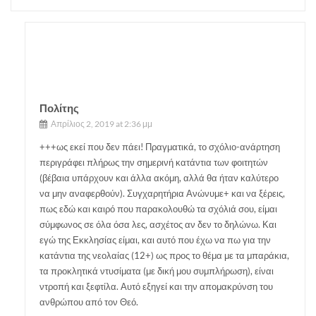
Πολίτης
Απρίλιος 2, 2019 at 2:36 μμ
+++ως εκεί που δεν πάει! Πραγματικά, το σχόλιο-ανάρτηση
περιγράφει πλήρως την σημερινή κατάντια των φοιτητών
(βέβαια υπάρχουν και άλλα ακόμη, αλλά θα ήταν καλύτερο
να μην αναφερθούν). Συγχαρητήρια Ανώνυμε+ και να ξέρεις,
πως εδώ και καιρό που παρακολουθώ τα σχόλιά σου, είμαι
σύμφωνος σε όλα όσα λες, ασχέτος αν δεν το δηλώνω. Και
εγώ της Εκκλησίας είμαι, και αυτό που έχω να πω για την
κατάντια της νεολαίας (12+) ως προς το θέμα με τα μπαράκια,
τα προκλητικά ντυσίματα (με δική μου συμπλήρωση), είναι
ντροπή και ξεφτίλα. Αυτό εξηγεί και την απομακρύνση του
ανθρώπου από τον Θεό.