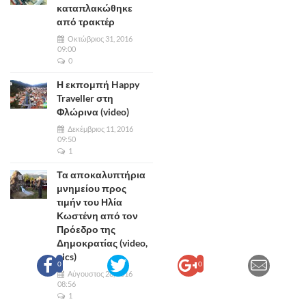
καταπλακώθηκε
από τρακτέρ
Οκτώβριος 31, 2016
09:00
0
Η εκπομπή Happy
Traveller στη
Φλώρινα (video)
Δεκέμβριος 11, 2016
09:50
1
Τα αποκαλυπτήρια
μνημείου προς
τιμήν του Ηλία
Κωστένη από τον
Πρόεδρο της
Δημοκρατίας (video,
pics)
0
0
Αύγουστος 28, 2016
08:56
1