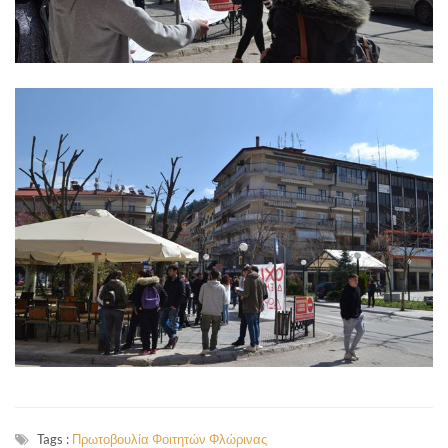
Tags :
Πρωτοβουλία Φοιτητών Φλώρινας