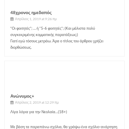
48χρονος ημεδαπός
Απρίλιος 1, 2019 at 9:26 πμ
“Οι φοιτητές”; … ή “5-6 φοιτητές”; (Και μάλιστα πολύ
συγκεκριμένης κομματικής παρατάξεως;)
Γιατί εγώ τόσους μετράω. Άρα ο τίτλος του άρθρου χρήζει
διορθώσεως.
Ανώνυμος+
Απρίλιος 2, 2019 at 12:29 πμ
Λίγα λόγια για την Νεολαία…(18+)
Με βάση τα παραπάνω σχόλια, θα γράψω ένα σχόλιο-ανάρτηση