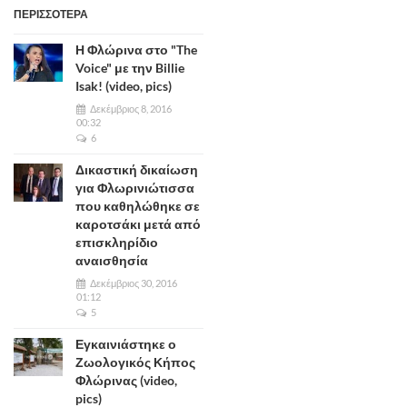
ΠΕΡΙΣΣΟΤΕΡΑ
Η Φλώρινα στο "The
Voice" με την Billie
Isak! (video, pics)
Δεκέμβριος 8, 2016
00:32
6
Δικαστική δικαίωση
για Φλωρινιώτισσα
που καθηλώθηκε σε
καροτσάκι μετά από
επισκληρίδιο
αναισθησία
Δεκέμβριος 30, 2016
01:12
5
Εγκαινιάστηκε ο
Ζωολογικός Κήπος
Φλώρινας (video,
pics)