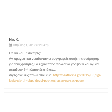
Νικ Κ.
Απρίλιος 1, 2019 at 2:04 πμ
Ότι να ναι… “Φοιτητές”
Αν πραγματικά νοιάζονταν οι συγγραφείς αυτής της ανάρτησης
για τους φοιτητές, θα είχαν πάρα πολλά να γράψουν και όχι να
πετάξουν 3-4 κλασικές ατάκες…
Λίγες σκέψεις πάνω στο θέμα:
http://neaflorina.gr/2019/03/liga-
logia-gia-tin-ekpaideysi-poy-xechasan-na-sas-poyn/