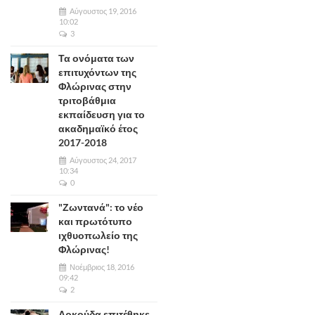
Αύγουστος 19, 2016
10:02
3
Τα ονόματα των
επιτυχόντων της
Φλώρινας στην
τριτοβάθμια
εκπαίδευση για το
ακαδημαϊκό έτος
2017-2018
Αύγουστος 24, 2017
10:34
0
"Ζωντανά": το νέο
και πρωτότυπο
ιχθυοπωλείο της
Φλώρινας!
Νοέμβριος 18, 2016
09:42
2
Αρκούδα επιτέθηκε