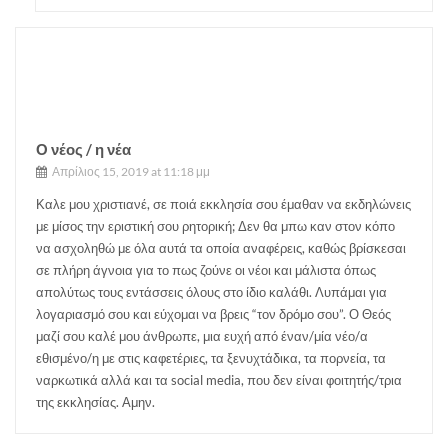
Ο νέος / η νέα
Απρίλιος 15, 2019 at 11:18 μμ
Καλε μου χριστιανέ, σε ποιά εκκλησία σου έμαθαν να εκδηλώνεις
με μίσος την εριστική σου ρητορική; Δεν θα μπω καν στον κόπο
να ασχοληθώ με όλα αυτά τα οποία αναφέρεις, καθώς βρίσκεσαι
σε πλήρη άγνοια για το πως ζούνε οι νέοι και μάλιστα όπως
απολύτως τους εντάσσεις όλους στο ίδιο καλάθι. Λυπάμαι για
λογαριασμό σου και εύχομαι να βρεις “τον δρόμο σου”. Ο Θεός
μαζί σου καλέ μου άνθρωπε, μια ευχή από έναν/μία νέο/α
εθισμένο/η με στις καφετέριες, τα ξενυχτάδικα, τα πορνεία, τα
ναρκωτικά αλλά και τα social media, που δεν είναι φοιτητής/τρια
της εκκλησίας. Αμην.