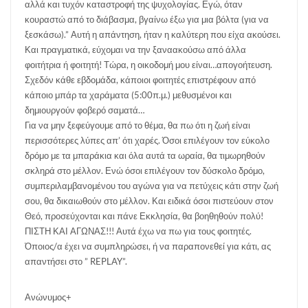
αλλά και τυχόν καταστροφή της ψυχολογίας. Εγώ, όταν
κουραστώ από το διάβασμα, βγαίνω έξω για μια βόλτα (για να
ξεσκάσω).” Αυτή η απάντηση, ήταν η καλύτερη που είχα ακούσει.
Και πραγματικά, εύχομαι να την ξαναακούσω από άλλα
φοιτήτρια ή φοιτητή! Τώρα, η οικοδομή μου είναι…απογοήτευση.
Σχεδόν κάθε εβδομάδα, κάποιοι φοιτητές επιστρέφουν από
κάποιο μπάρ τα χαράματα (5:00π.μ.) μεθυσμένοι και
δημιουργούν φοβερό σαματά…
Για να μην ξεφεύγουμε από το θέμα, θα πω ότι η ζωή είναι
περισσότερες λύπες απ’ ότι χαρές. Όσοι επιλέγουν τον εύκολο
δρόμο με τα μπαράκια και όλα αυτά τα ωραία, θα τιμωρηθούν
σκληρά στο μέλλον. Ενώ όσοι επιλέγουν τον δύσκολο δρόμο,
συμπεριλαμβανομένου του αγώνα για να πετύχεις κάτι στην ζωή
σου, θα δικαιωθούν στο μέλλον. Και ειδικά όσοι πιστεύουν στον
Θεό, προσεύχονται και πάνε Εκκλησία, θα βοηθηθούν πολύ!
ΠΙΣΤΗ ΚΑΙ ΑΓΩΝΑΣ!!! Αυτά έχω να πω για τους φοιτητές.
Όποιος/α έχει να συμπληρώσει, ή να παραπονεθεί για κάτι, ας
απαντήσει στο ” REPLAY”.
Ανώνυμος+