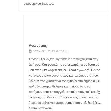
οικονομικού θέματος.
Ανώνυμος
Απρίλιος 1, 2019 at 6:51 μμ
Σωστά! Χρειάζεται αγώνας για πετύχεις κάτι στην
ζωή σου. Και φυσικά, το να μετατρέπω σε δεύτερό
μου σπίτι μια καφετέρια, δεν είναι αγώνας! Γι’ αυτό
και υποστηρίζω μόνο τα λογικά παιδιά, αυτά που
θέλουν πραγματικά να ενταχθούν στο δημόσιο, με
πολύ διάβασμα, θέληση, και πείσμα (στο να
πετύχουν τους εππαγγελματικούς στόχους) και όχι,
σε αυτές τις βλακείες. Όποιοι όμως προτειμούν το
έτερο, ας πάνε για γκαρσονάκια και ντελιβεράδες…
λεφτά υπάρχουν!