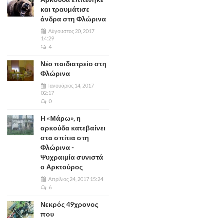
και τραυμάτισε
άνδρα στη Φλώρινα
Αύγουστος 20, 2017
14:29
4
Νέο παιδιατρείο στη
Φλώρινα
Ιανουάριος 14, 2017
02:17
0
Η «Μάρω», η
αρκούδα κατεβαίνει
στα σπίτια στη
Φλώρινα -
Ψυχραιμία συνιστά
ο Αρκτούρος
Απρίλιος 24, 2017 15:24
6
Νεκρός 49χρονος
που