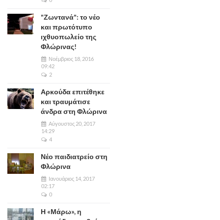
"Ζωντανά": το νέο
και πρωτότυπο
ιχθυοπωλείο της
Φλώρινας!
Νοέμβριος 18, 2016
09:42
2
Αρκούδα επιτέθηκε
και τραυμάτισε
άνδρα στη Φλώρινα
Αύγουστος 20, 2017
14:29
4
Νέο παιδιατρείο στη
Φλώρινα
Ιανουάριος 14, 2017
02:17
0
Η «Μάρω», η