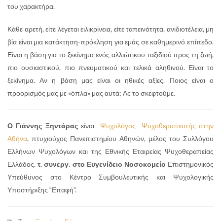
του χαρακτήρα.
Κάθε αρετή, είτε λέγεται ειλικρίνεια, είτε ταπεινότητα, ανιδιοτέλεια, μη
βία είναι μια κατάκτηση-πρόκληση για εμάς σε καθημερινό επίπεδο.
Είναι η βάση για το ξεκίνημα ενός αλλιώτικου ταξιδιού προς τη ζωή,
πιο ουσιαστικού, πιο πνευματικού και τελικά αληθινού. Είναι το
ξεκίνημα. Αν η βάση μας είναι οι ηθικές αξίες. Ποιος είναι ο
προορισμός μας με «όπλα» μας αυτά; Ας το σκεφτούμε.
Ο Γιάννης Ξηντάρας
είναι
Ψυχολόγος- Ψυχοθεραπευτής στην
Αθήνα
, πτυχιούχος Πανεπιστημίου Αθηνών, μέλος του Συλλόγου
Ελλήνων Ψυχολόγων και της Εθνικής Εταιρείας Ψυχοθεραπείας
Ελλάδος.
τ. συνεργ. στο Ευγενίδειο Νοσοκομείο
Επιστημονικός
Υπεύθυνος στο Κέντρο Συμβουλευτικής και Ψυχολογικής
Υποστήριξης “Επαφή”.