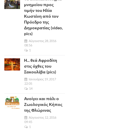
μνημείου προς
τιμήν του Ηλία
Κωστένη από τον
Πρόεδρο της
Δημοκρατίας (video,
pics)
Αύγουστος 28, 2016
08:56
1
Η... θεά Αφροδίτη
στις όχθες του
Σακουλέβα (pics)
Ιανουάριος 19, 2017
22:05
14
Ανοίγει και πάλι ο
Ζωολογικός Κήπος
της Φλώρινας
Αύγουστος 12, 2016
09:45
1