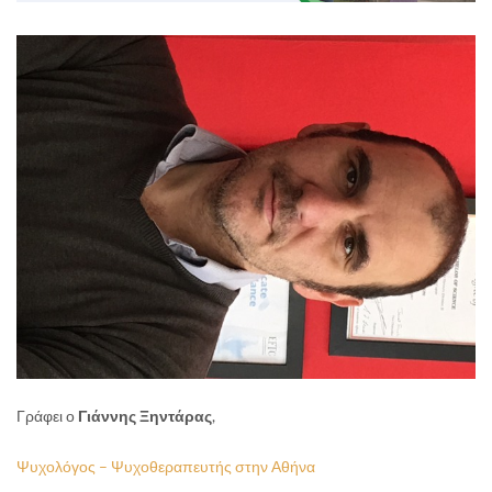
Γράφει ο
Γιάννης Ξηντάρας
,
Ψυχολόγος – Ψυχοθεραπευτής στην Αθήνα