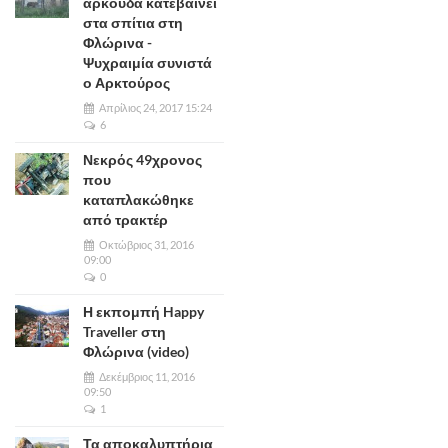
αρκούδα κατεβαίνει
στα σπίτια στη
Φλώρινα -
Ψυχραιμία συνιστά
ο Αρκτούρος
Απρίλιος 24, 2017 15:24
6
Νεκρός 49χρονος
που
καταπλακώθηκε
από τρακτέρ
Οκτώβριος 31, 2016
09:00
0
Η εκπομπή Happy
Traveller στη
Φλώρινα (video)
Δεκέμβριος 11, 2016
09:50
1
Τα αποκαλυπτήρια