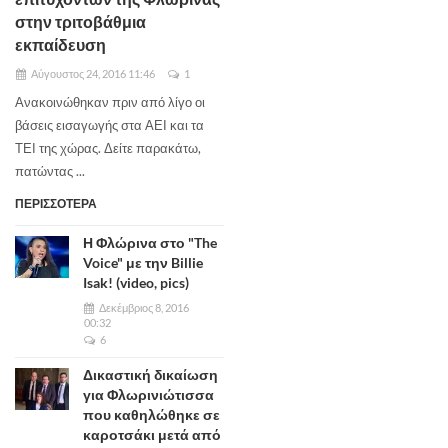
στην τριτοβάθμια
εκπαίδευση
Αύγουστος 24, 2016 11:46
1
Ανακοινώθηκαν πριν από λίγο οι
βάσεις εισαγωγής στα ΑΕΙ και τα
ΤΕΙ της χώρας. Δείτε παρακάτω,
πατώντας ...
ΠΕΡΙΣΣΟΤΕΡΑ
Η Φλώρινα στο "The
Voice" με την Billie
Isak! (video, pics)
Δεκέμβριος 8, 2016
00:32
6
Δικαστική δικαίωση
για Φλωρινιώτισσα
που καθηλώθηκε σε
καροτσάκι μετά από