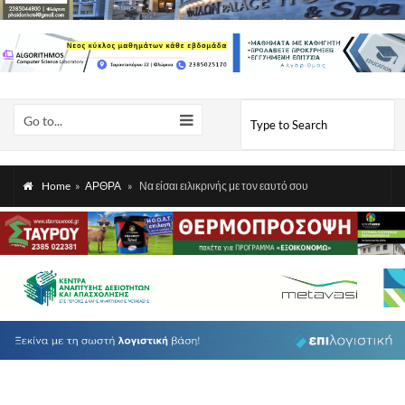
Go to...
Home
»
ΑΡΘΡΑ
»
Να είσαι ειλικρινής με τον εαυτό σου