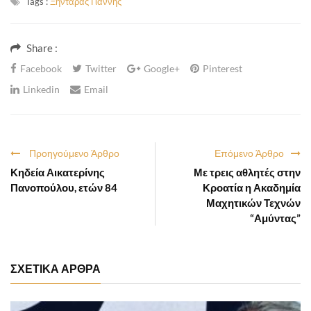
Tags :
Ξηντάρας Γιάννης
Share :
Facebook
Twitter
Google+
Pinterest
Linkedin
Email
Προηγούμενο Άρθρο
Επόμενο Άρθρο
Κηδεία Αικατερίνης
Με τρεις αθλητές στην
Πανοπούλου, ετών 84
Κροατία η Ακαδημία
Μαχητικών Τεχνών
“Αμύντας”
ΣΧΕΤΙΚΑ ΑΡΘΡΑ