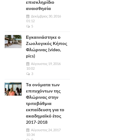
επισκληρίδιο
αναισθησία
Δεκέμβριος 30, 2016
01:12
5
Εγκαινιάστηκε ο
Ζωολογικός Κήπος
Φλώρινας (video,
pics)
Αύγουστος 19, 2016
10:02
3
Τα ονόματα των
επιτυχόντων της
Φλώρινας στην
τριτοβάθμια
εκπαίδευση για το
ακαδημαϊκό έτος
2017-2018
Αύγουστος 24, 2017
10:34
0