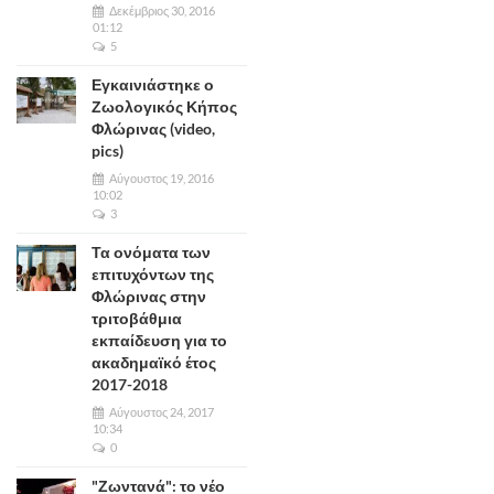
Δεκέμβριος 30, 2016
01:12
5
Εγκαινιάστηκε ο
Ζωολογικός Κήπος
Φλώρινας (video,
pics)
Αύγουστος 19, 2016
10:02
3
Τα ονόματα των
επιτυχόντων της
Φλώρινας στην
τριτοβάθμια
εκπαίδευση για το
ακαδημαϊκό έτος
2017-2018
Αύγουστος 24, 2017
10:34
0
"Ζωντανά": το νέο