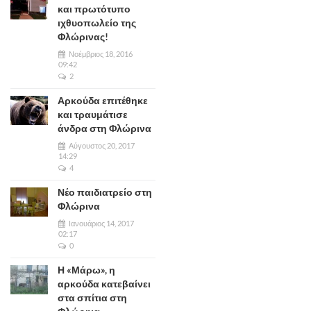
και πρωτότυπο
ιχθυοπωλείο της
Φλώρινας!
Νοέμβριος 18, 2016
09:42
2
Αρκούδα επιτέθηκε
και τραυμάτισε
άνδρα στη Φλώρινα
Αύγουστος 20, 2017
14:29
4
Νέο παιδιατρείο στη
Φλώρινα
Ιανουάριος 14, 2017
02:17
0
Η «Μάρω», η
αρκούδα κατεβαίνει
στα σπίτια στη