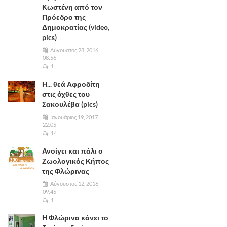
Κωστένη από τον
Πρόεδρο της
Δημοκρατίας (video,
pics)
Αύγουστος 28, 2016
08:56
1
Η... θεά Αφροδίτη
στις όχθες του
Σακουλέβα (pics)
Ιανουάριος 19, 2017
22:05
14
Ανοίγει και πάλι ο
Ζωολογικός Κήπος
της Φλώρινας
Αύγουστος 12, 2016
09:45
1
Η Φλώρινα κάνει το