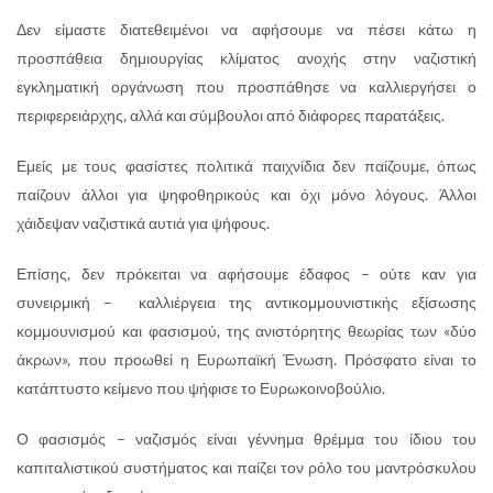
Δεν είμαστε διατεθειμένοι να αφήσουμε να πέσει κάτω η
προσπάθεια δημιουργίας κλίματος ανοχής στην ναζιστική
εγκληματική οργάνωση που προσπάθησε να καλλιεργήσει ο
περιφερειάρχης, αλλά και σύμβουλοι από διάφορες παρατάξεις.
Εμείς με τους φασίστες πολιτικά παιχνίδια δεν παίζουμε, όπως
παίζουν άλλοι για ψηφοθηρικούς και όχι μόνο λόγους. Άλλοι
χάιδεψαν ναζιστικά αυτιά για ψήφους.
Επίσης, δεν πρόκειται να αφήσουμε έδαφος – ούτε καν για
συνειρμική – καλλιέργεια της αντικομμουνιστικής εξίσωσης
κομμουνισμού και φασισμού, της ανιστόρητης θεωρίας των «δύο
άκρων», που προωθεί η Ευρωπαϊκή Ένωση. Πρόσφατο είναι το
κατάπτυστο κείμενο που ψήφισε το Ευρωκοινοβούλιο.
Ο φασισμός – ναζισμός είναι γέννημα θρέμμα του ίδιου του
καπιταλιστικού συστήματος και παίζει τον ρόλο του μαντρόσκυλου