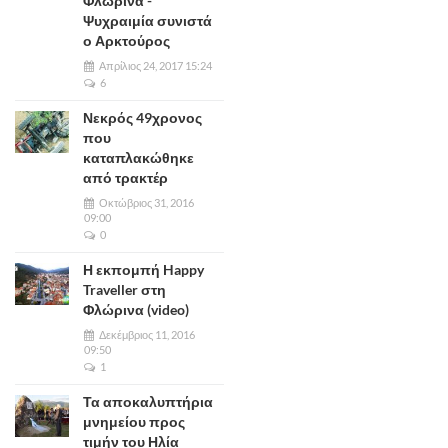
Φλώρινα -
Ψυχραιμία συνιστά
ο Αρκτούρος
Απρίλιος 24, 2017 15:24
6
Νεκρός 49χρονος
που
καταπλακώθηκε
από τρακτέρ
Οκτώβριος 31, 2016
09:00
0
Η εκπομπή Happy
Traveller στη
Φλώρινα (video)
Δεκέμβριος 11, 2016
09:50
1
Τα αποκαλυπτήρια
μνημείου προς
τιμήν του Ηλία