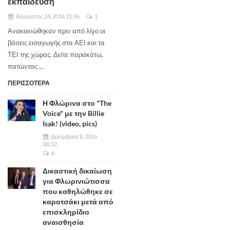
εκπαίδευση
Αύγουστος 24, 2016 11:46
1
Ανακοινώθηκαν πριν από λίγο οι
βάσεις εισαγωγής στα ΑΕΙ και τα
ΤΕΙ της χώρας. Δείτε παρακάτω,
πατώντας ...
ΠΕΡΙΣΣΟΤΕΡΑ
Η Φλώρινα στο "The
Voice" με την Billie
Isak! (video, pics)
Δεκέμβριος 8, 2016
00:32
6
Δικαστική δικαίωση
για Φλωρινιώτισσα
που καθηλώθηκε σε
καροτσάκι μετά από
επισκληρίδιο
αναισθησία