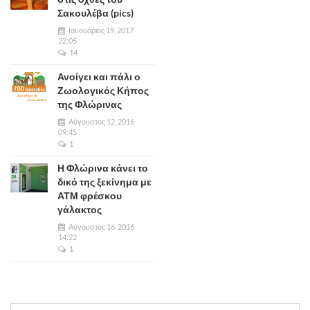
Σακουλέβα (pics)
Ιανουάριος 19, 2017
22:05
14
Ανοίγει και πάλι ο
Ζωολογικός Κήπος
της Φλώρινας
Αύγουστος 12, 2016
09:45
1
Η Φλώρινα κάνει το
δικό της ξεκίνημα με
ΑΤΜ φρέσκου
γάλακτος
Αύγουστος 16, 2016
14:22
1