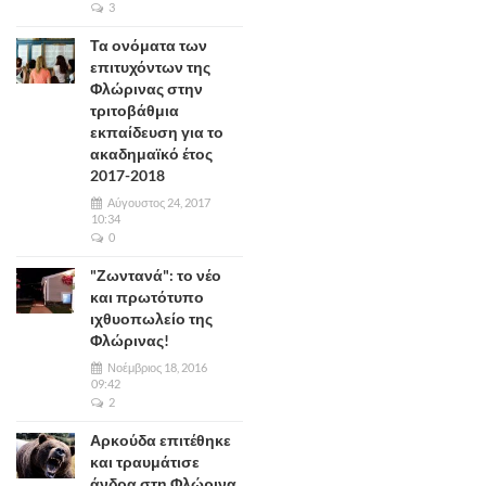
3
Τα ονόματα των
επιτυχόντων της
Φλώρινας στην
τριτοβάθμια
εκπαίδευση για το
ακαδημαϊκό έτος
2017-2018
Αύγουστος 24, 2017
10:34
0
"Ζωντανά": το νέο
και πρωτότυπο
ιχθυοπωλείο της
Φλώρινας!
Νοέμβριος 18, 2016
09:42
2
Αρκούδα επιτέθηκε
και τραυμάτισε
άνδρα στη Φλώρινα