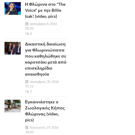
Η Φλώρινα στο "The
Voice" με την Billie
Isak! (video, pics)
Δεκέμβριος 8, 2016
00:32
6
Δικαστική δικαίωση
για Φλωρινιώτισσα
που καθηλώθηκε σε
καροτσάκι μετά από
επισκληρίδιο
αναισθησία
Δεκέμβριος 30, 2016
01:12
5
Εγκαινιάστηκε ο
Ζωολογικός Κήπος
Φλώρινας (video,
pics)
Αύγουστος 19, 2016
10:02