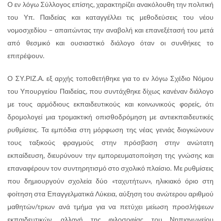
Ο εν λόγω Σύλλογος επίσης, χαρακτηρίζει ανακόλουθη την πολιτική
του Υπ. Παιδείας και καταγγέλλει τις μεθοδεύσεις του νέου
νομοσχεδίου – απαιτώντας την αναβολή και επανεξέτασή του μετά
από θεσμικό και ουσιαστικό διάλογο όταν οι συνθήκες το
επιτρέψουν.
Ο ΣΥ.ΡΙΖ.Α. εξ αρχής τοποθετήθηκε για το εν λόγω Σχέδιο Νόμου
του Υπουργείου Παιδείας, που συντάχθηκε δίχως κανέναν διάλογο
με τους αρμόδιους εκπαιδευτικούς και κοινωνικούς φορείς, ότι
δρομολογεί μια τρομακτική οπισθοδρόμηση με αντιεκπαιδευτικές
ρυθμίσεις. Τα εμπόδια στη μόρφωση της νέας γενιάς διογκώνουν
τους ταξικούς φραγμούς στην πρόσβαση στην ανώτατη
εκπαίδευση, διευρύνουν την εμπορευματοποίηση της γνώσης και
επαναφέρουν τον συντηρητισμό στο σχολικό πλαίσιο. Με ρυθμίσεις
που δημιουργούν σχολεία δύο «ταχυτήτων», ηλικιακό όριο στη
φοίτηση στα Επαγγελματικά Λύκεια, αύξηση του ανώτερου αριθμού
μαθητών/τριων ανά τμήμα για να πετύχει μείωση προσλήψεων
εκπαιδευτικών, αλλαγή της φιλοσοφίας του Νηπιαγωγείου