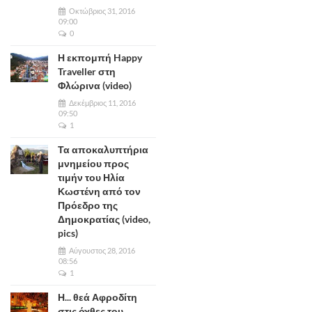
Οκτώβριος 31, 2016
09:00
0
Η εκπομπή Happy
Traveller στη
Φλώρινα (video)
Δεκέμβριος 11, 2016
09:50
1
Τα αποκαλυπτήρια
μνημείου προς
τιμήν του Ηλία
Κωστένη από τον
Πρόεδρο της
Δημοκρατίας (video,
pics)
Αύγουστος 28, 2016
08:56
1
Η... θεά Αφροδίτη
στις όχθες του