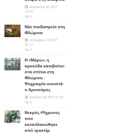
Αύγουστος 20, 2017
14:29
4
Νέο παιδιατρείο στη
Φλώρινα
Ιανουάριος 14, 2017
02:17
0
Η «Μάρω», η
αρκούδα κατεβαίνει
στα σπίτια στη
Φλώρινα -
Ψυχραιμία συνιστά
ο Αρκτούρος
Απρίλιος 24, 2017 15:24
6
Νεκρός 49χρονος
που
καταπλακώθηκε
από τρακτέρ