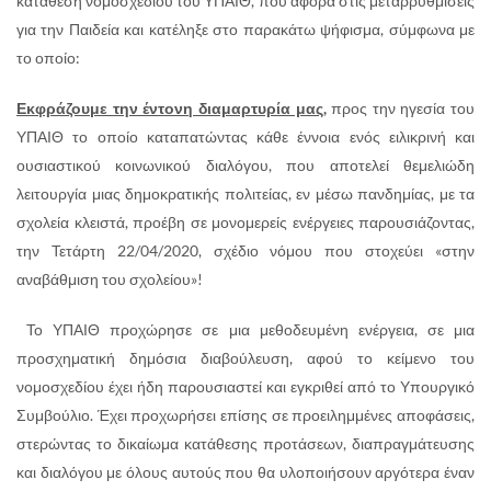
κατάθεση νομοσχεδίου του ΥΠΑΙΘ, που αφορά στις μεταρρυθμίσεις
για την Παιδεία και κατέληξε στο παρακάτω ψήφισμα, σύμφωνα με
το οποίο:
Εκφράζουμε την έντονη διαμαρτυρία μας
,
προς την ηγεσία του
ΥΠΑΙΘ το οποίο καταπατώντας κάθε έννοια ενός ειλικρινή και
ουσιαστικού κοινωνικού διαλόγου, που αποτελεί θεμελιώδη
λειτουργία μιας δημοκρατικής πολιτείας, εν μέσω πανδημίας, με τα
σχολεία κλειστά, προέβη σε μονομερείς ενέργειες παρουσιάζοντας,
την Τετάρτη 22/04/2020, σχέδιο νόμου που στοχεύει «στην
αναβάθμιση του σχολείου»!
Το ΥΠΑΙΘ προχώρησε σε μια μεθοδευμένη ενέργεια, σε μια
προσχηματική δημόσια διαβούλευση, αφού το κείμενο του
νομοσχεδίου έχει ήδη παρουσιαστεί και εγκριθεί από το Υπουργικό
Συμβούλιο. Έχει προχωρήσει επίσης σε προειλημμένες αποφάσεις,
στερώντας το δικαίωμα κατάθεσης προτάσεων, διαπραγμάτευσης
και διαλόγου με όλους αυτούς που θα υλοποιήσουν αργότερα έναν