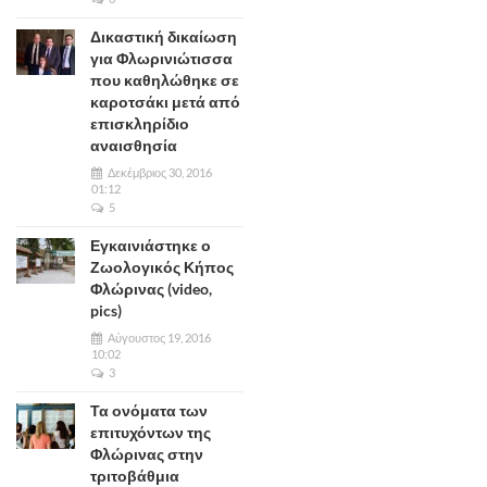
Δικαστική δικαίωση
για Φλωρινιώτισσα
που καθηλώθηκε σε
καροτσάκι μετά από
επισκληρίδιο
αναισθησία
Δεκέμβριος 30, 2016
01:12
5
Εγκαινιάστηκε ο
Ζωολογικός Κήπος
Φλώρινας (video,
pics)
Αύγουστος 19, 2016
10:02
3
Τα ονόματα των
επιτυχόντων της
Φλώρινας στην
τριτοβάθμια