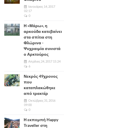
Ιανουάριος 14, 2017
02:17
0
Η «Μάρω», η
αρκούδα κατεβαίνει
στα σπίτια στη
Φλώρινα -
Ψυχραιμία συνιστά
ο Αρκτούρος
Απρίλιος 24, 2017 15:24
6
Νεκρός 49χρονος
που
καταπλακώθηκε
από τρακτέρ
Οκτώβριος 31, 2016
09:00
0
Η εκπομπή Happy
Traveller στη