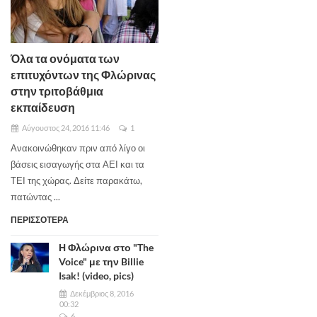
Όλα τα ονόματα των
επιτυχόντων της Φλώρινας
στην τριτοβάθμια
εκπαίδευση
Αύγουστος 24, 2016 11:46
1
Ανακοινώθηκαν πριν από λίγο οι
βάσεις εισαγωγής στα ΑΕΙ και τα
ΤΕΙ της χώρας. Δείτε παρακάτω,
πατώντας ...
ΠΕΡΙΣΣΟΤΕΡΑ
Η Φλώρινα στο "The
Voice" με την Billie
Isak! (video, pics)
Δεκέμβριος 8, 2016
00:32
6