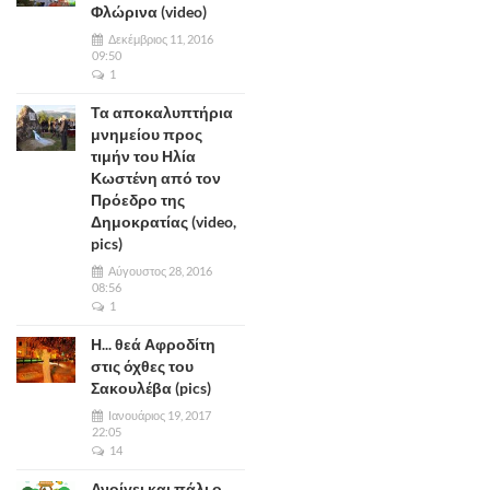
Φλώρινα (video)
Δεκέμβριος 11, 2016
09:50
1
Τα αποκαλυπτήρια
μνημείου προς
τιμήν του Ηλία
Κωστένη από τον
Πρόεδρο της
Δημοκρατίας (video,
pics)
Αύγουστος 28, 2016
08:56
1
Η... θεά Αφροδίτη
στις όχθες του
Σακουλέβα (pics)
Ιανουάριος 19, 2017
22:05
14
Ανοίγει και πάλι ο