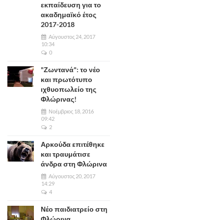
εκπαίδευση για το
ακαδημαϊκό έτος
2017-2018
Αύγουστος 24, 2017
10:34
0
"Ζωντανά": το νέο
και πρωτότυπο
ιχθυοπωλείο της
Φλώρινας!
Νοέμβριος 18, 2016
09:42
2
Αρκούδα επιτέθηκε
και τραυμάτισε
άνδρα στη Φλώρινα
Αύγουστος 20, 2017
14:29
4
Νέο παιδιατρείο στη
Φλώρινα