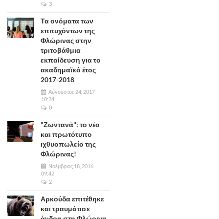
3
Τα ονόματα των
επιτυχόντων της
Φλώρινας στην
τριτοβάθμια
εκπαίδευση για το
ακαδημαϊκό έτος
2017-2018
Αύγουστος 24, 2017
10:34
0
"Ζωντανά": το νέο
και πρωτότυπο
ιχθυοπωλείο της
Φλώρινας!
Νοέμβριος 18, 2016
09:42
2
Αρκούδα επιτέθηκε
και τραυμάτισε
άνδρα στη Φλώρινα