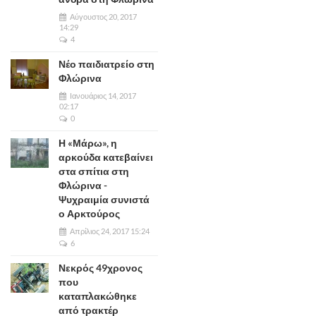
Αύγουστος 20, 2017
14:29
4
Νέο παιδιατρείο στη
Φλώρινα
Ιανουάριος 14, 2017
02:17
0
Η «Μάρω», η
αρκούδα κατεβαίνει
στα σπίτια στη
Φλώρινα -
Ψυχραιμία συνιστά
ο Αρκτούρος
Απρίλιος 24, 2017 15:24
6
Νεκρός 49χρονος
που
καταπλακώθηκε
από τρακτέρ