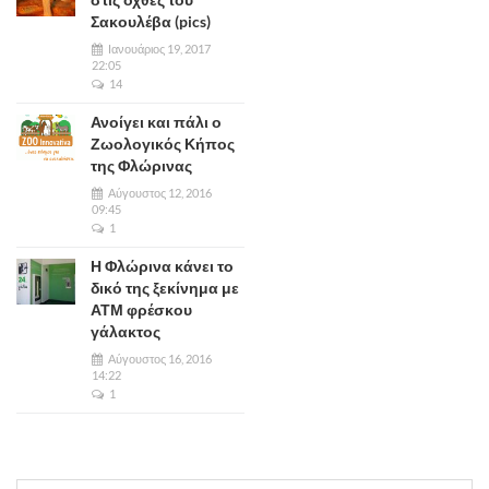
Σακουλέβα (pics)
Ιανουάριος 19, 2017
22:05
14
Ανοίγει και πάλι ο
Ζωολογικός Κήπος
της Φλώρινας
Αύγουστος 12, 2016
09:45
1
Η Φλώρινα κάνει το
δικό της ξεκίνημα με
ΑΤΜ φρέσκου
γάλακτος
Αύγουστος 16, 2016
14:22
1