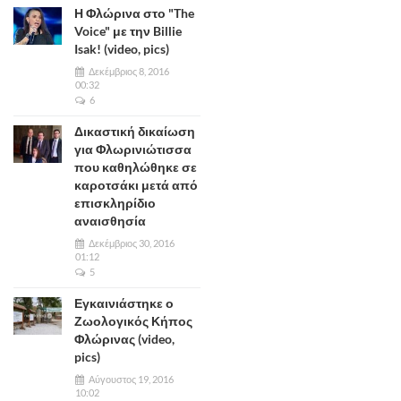
Η Φλώρινα στο "The
Voice" με την Billie
Isak! (video, pics)
Δεκέμβριος 8, 2016
00:32
6
Δικαστική δικαίωση
για Φλωρινιώτισσα
που καθηλώθηκε σε
καροτσάκι μετά από
επισκληρίδιο
αναισθησία
Δεκέμβριος 30, 2016
01:12
5
Εγκαινιάστηκε ο
Ζωολογικός Κήπος
Φλώρινας (video,
pics)
Αύγουστος 19, 2016
10:02