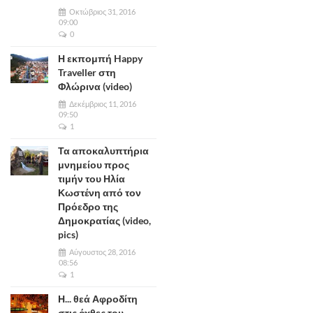
Οκτώβριος 31, 2016
09:00
0
Η εκπομπή Happy
Traveller στη
Φλώρινα (video)
Δεκέμβριος 11, 2016
09:50
1
Τα αποκαλυπτήρια
μνημείου προς
τιμήν του Ηλία
Κωστένη από τον
Πρόεδρο της
Δημοκρατίας (video,
pics)
Αύγουστος 28, 2016
08:56
1
Η... θεά Αφροδίτη
στις όχθες του