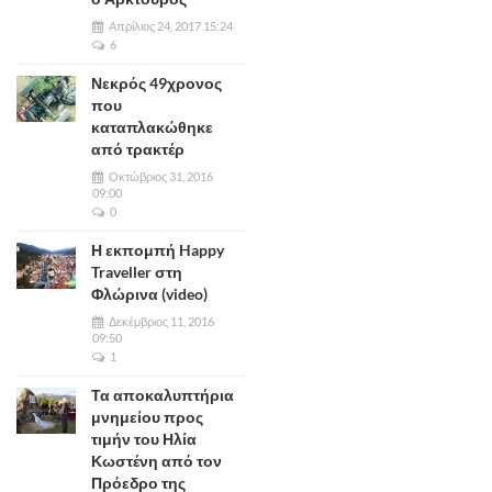
Απρίλιος 24, 2017 15:24
6
Νεκρός 49χρονος
που
καταπλακώθηκε
από τρακτέρ
Οκτώβριος 31, 2016
09:00
0
Η εκπομπή Happy
Traveller στη
Φλώρινα (video)
Δεκέμβριος 11, 2016
09:50
1
Τα αποκαλυπτήρια
μνημείου προς
τιμήν του Ηλία
Κωστένη από τον
Πρόεδρο της