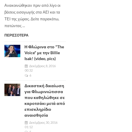
Ανακοινώθηκαν πριν από λίγο οι
βάσεις εισαγωγής στα ΑΕΙ και τα
ΤΕΙ της χώρας. Δείτε παρακάτω,
πατώντας ...
ΠΕΡΙΣΣΟΤΕΡΑ
Η Φλώρινα στο "The
Voice" με την Billie
Isak! (video, pics)
Δεκέμβριος 8, 2016
00:32
6
Δικαστική δικαίωση
για Φλωρινιώτισσα
που καθηλώθηκε σε
καροτσάκι μετά από
επισκληρίδιο
αναισθησία
Δεκέμβριος 30, 2016
01:12
5