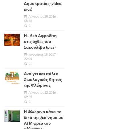
Δημοκρατίας (video,
pics)
Αύγουστος 28, 2016
08:56
1
Η... θεά Αφροδίτη
στις όχθες του
Σακουλέβα (pics)
Ιανουάριος 19, 2017
22:05
14
Ανοίγει και πάλι ο
Ζωολογικός Κήπος
της Φλώρινας
Αύγουστος 12, 2016
09:45
1
Η Φλώρινα κάνει το
δικό της ξεκίνημα με
ΑΤΜ φρέσκου
γάλακτος