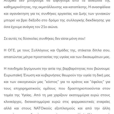
Ατομικά δεν μπορούμε να ξεφύγουμε από τα αδιέξοδα της
καθημερινότητας, της εκμετάλλευσης και καταπίεσης. Η ανασφάλεια
και αγανάκτηση για τις συνθήκες εργασίας και ζωής των γυναικών
μπορεί να βρει διέξοδο στο δρόμο της συλλογικής διεκδίκησης για
όσα έχουμε ανάγκη τον 21ο αιώνα.
Σε αυτές τις δύσκολες συνθήκες δεν είσαι μόνη σου!
Η ΟΓΕ, με τους Συλλόγους και Ομάδες της, στέκεται δίπλα σου,
απαιτώντας μέτρα προστασίας της υγείας και των δικαιωμάτων μας.
Η πανδημία ξεγύμνωσε την αιτία της βαρβαρότητας που βιώνουμε:
Ευρωπαϊκή Ένωση και κυβερνήσεις θεωρούν την υγεία τη δική μας
και των οικογενειών μας “κόστος” για το κράτος και “όφελος” για
τους επιχειρηματικούς ομίλους που δραστηριοποιούνται στον
τομέα της Υγείας. Από τη μια χαρίζουν εκατομμύρια ευρώ στους
κλινικάρχες, δισεκατομμύρια ευρώ στις φαρμακευτικές εταιρείες
αλλά και στους ΝΑΤΟικούς εξοπλισμούς και από την άλλη