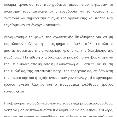
ωράρια εργασίας τον προηγούμενο αιώνα, που σήκωσαν το
ανάστημά τους απέναντι στην εργοδοσία και το κράτος της,
φωτίζουν και σήμερα την ανάγκη της οργάνωσης και πάλης των
εργαζομένων και άνεργων γυναικών.
Δυναμώνουμε τη φωνή της αγωνιστικής διεκδίκησης για να μη
φορτώσουν κυβέρνηση – επιχειρηματικοί όμιλοι πάλι στις πλάτες
μας τις συνέπειες της οικονομικής κρίσης και της διαχείρισης της
πανδημίας. Η επίθεση στα δικαιώματά μας ήδη ρίχνει βαριά τη σκιά
της με: Χιλιάδες απολυμένες ή με αναστολή συμβάσεων, γενίκευση
της ευελιξίας, της εντατικοποίησης, της τηλεργασίας, επιβάρυνση
της σωματικής και ψυχικής υγείας των γυναικών, γιατί ο εργάσιμος
χρόνος γίνεται λάστιχο και ο πραγματικά ελεύθερος χρόνος
εξαφανίζεται.
Η κυβέρνηση ετοιμάζει νέα όπλα για τους επιχειρηματικούς ομίλους,
ώστε να μας εκμεταλλεύονται πιο άγρια. Για να δουλεύουμε 10ωρα,
όταν το απαιτούν οι εργοδότες, με αύξηση των υπερωριών και