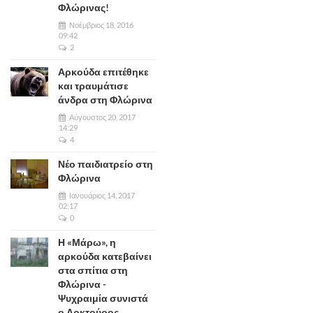
Φλώρινας!
Νοέμβριος 18, 2016
09:42
2
Αρκούδα επιτέθηκε
και τραυμάτισε
άνδρα στη Φλώρινα
Αύγουστος 20, 2017
14:29
4
Νέο παιδιατρείο στη
Φλώρινα
Ιανουάριος 14, 2017
02:17
0
Η «Μάρω», η
αρκούδα κατεβαίνει
στα σπίτια στη
Φλώρινα -
Ψυχραιμία συνιστά
ο Αρκτούρος