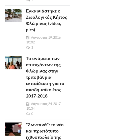
Εγκαινιάστηκε ο
Ζωολογικός Κήπος
Φλώρινας (video,
pics)
Αύγουστος 19, 2016
10:02
3
Τα ονόματα των
επιτυχόντων της
Φλώρινας στην
τριτοβάθμια
εκπαίδευση για το
ακαδημαϊκό έτος
2017-2018
Αύγουστος 24, 2017
10:34
0
"Ζωντανά": το νέο
και πρωτότυπο
ιχθυοπωλείο της