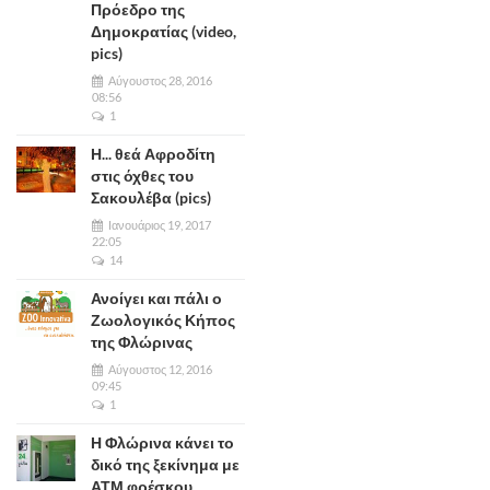
Πρόεδρο της
Δημοκρατίας (video,
pics)
Αύγουστος 28, 2016
08:56
1
Η... θεά Αφροδίτη
στις όχθες του
Σακουλέβα (pics)
Ιανουάριος 19, 2017
22:05
14
Ανοίγει και πάλι ο
Ζωολογικός Κήπος
της Φλώρινας
Αύγουστος 12, 2016
09:45
1
Η Φλώρινα κάνει το
δικό της ξεκίνημα με
ΑΤΜ φρέσκου