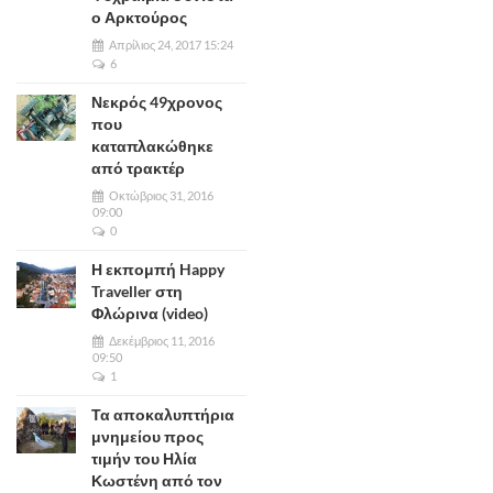
ο Αρκτούρος
Απρίλιος 24, 2017 15:24
6
Νεκρός 49χρονος
που
καταπλακώθηκε
από τρακτέρ
Οκτώβριος 31, 2016
09:00
0
Η εκπομπή Happy
Traveller στη
Φλώρινα (video)
Δεκέμβριος 11, 2016
09:50
1
Τα αποκαλυπτήρια
μνημείου προς
τιμήν του Ηλία
Κωστένη από τον