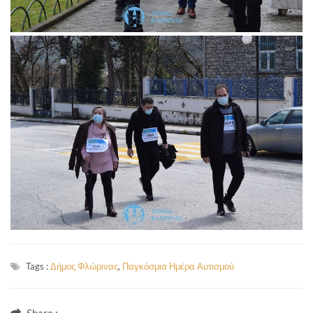
Tags :
Δήμος Φλώρινας
,
Παγκόσμια Ημέρα Αυτισμού