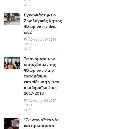
5
Εγκαινιάστηκε ο
Ζωολογικός Κήπος
Φλώρινας (video,
pics)
Αύγουστος 19, 2016
10:02
3
Τα ονόματα των
επιτυχόντων της
Φλώρινας στην
τριτοβάθμια
εκπαίδευση για το
ακαδημαϊκό έτος
2017-2018
Αύγουστος 24, 2017
10:34
0
"Ζωντανά": το νέο
και πρωτότυπο