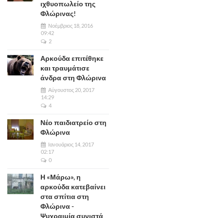
ιχθυοπωλείο της
Φλώρινας!
Νοέμβριος 18, 2016
09:42
2
Αρκούδα επιτέθηκε
και τραυμάτισε
άνδρα στη Φλώρινα
Αύγουστος 20, 2017
14:29
4
Νέο παιδιατρείο στη
Φλώρινα
Ιανουάριος 14, 2017
02:17
0
Η «Μάρω», η
αρκούδα κατεβαίνει
στα σπίτια στη
Φλώρινα -
Ψυχραιμία συνιστά