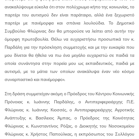
ανακαλύψουμε εύκολα ότι στον πολύχρωμο κήπο της κοινωνίας, το
παρτέρι του αυτισμού δεν είναι παράταιρο, αλλά ένα ξεχωριστό
παρτέρι με πανέμορφα και σπάνια λουλούδια. Το Δημοτικό
Συμβούλιο Φλώρινας δεν θα μπορούσε να λείπει από αυτήν την
όμορφη πρωτοβουλία. Θέλω να ευχαριστήσω προσωπικά τον κ.
Παρδάλη για την πρόσκληση συμμετοχής και με την ευκαιρία που
μου δίνεται θα ήθελα να πω ένα μεγάλο ευχαριστώ σε παιδιά τα
οποία συνάντησα στην πορεία μου ως εκπαιδευτικός, παιδιά με
αυτισμό, με τα μάτια των οποίων ανακάλυψα έναν νέο κόσμο
συναρπαστικό και πανέμορφο».
Στη δράση συμμετείχαν ακόμη ο Πρόεδρος του Κέντρου Κοινωνικής
Πρόνοιας κ. Ιωάννης Παρδάλης, ο Αντιπεριφερειάρχης Π.Ε.
Φλώρινας κ. Ιωάννης Κιοσσές, ο Αντιπεριφερειάρχης Αγροτικής
Ανάπτυξης κ. Βασίλειος Άμπας, ο Πρόεδρος της Κοινότητας
Φλώρινας κ. Κωνσταντίνος Ρόζας, ο Διοικητής του Νοσοκομείου
Φλώρινας κ. Χρήστος Παπούλκας, η εκπρόσωπος του Συλλόγου