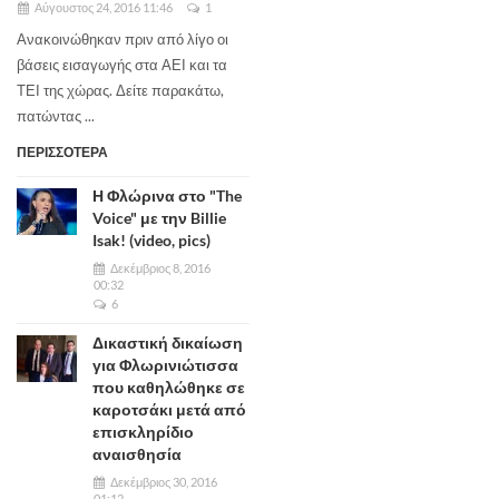
Αύγουστος 24, 2016 11:46
1
Ανακοινώθηκαν πριν από λίγο οι
βάσεις εισαγωγής στα ΑΕΙ και τα
ΤΕΙ της χώρας. Δείτε παρακάτω,
πατώντας ...
ΠΕΡΙΣΣΟΤΕΡΑ
Η Φλώρινα στο "The
Voice" με την Billie
Isak! (video, pics)
Δεκέμβριος 8, 2016
00:32
6
Δικαστική δικαίωση
για Φλωρινιώτισσα
που καθηλώθηκε σε
καροτσάκι μετά από
επισκληρίδιο
αναισθησία
Δεκέμβριος 30, 2016
01:12