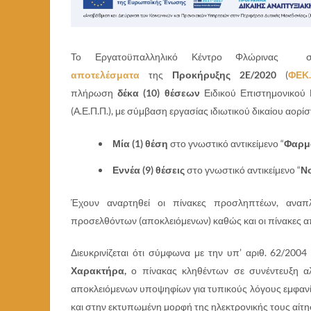
Το Εργατοϋπαλληλικό Κέντρο Φλώρινα
αποτελέσματα
της
Προκήρυξης 2E/2020
(
ΦΕΚ.
πλήρωση
δέκα
(10) θέσεων
Ειδικού Επιστημονικού
(Α.Ε.Π.Π.), με σύμβαση εργασίας ιδιωτικού δικαίου αορ
Μία (1) θέση
στο γνωστικό αντικείμενο “
Φαρμ
Εννέα (9) θέσεις
στο γνωστικό αντικείμενο “
Ν
Έχουν αναρτηθεί οι πίνακες προσληπτέων, αναπλ
προσελθόντων (αποκλειόμενων) καθώς και οι πίνακες α
Διευκρινίζεται ότι σύμφωνα με την υπ’ αριθ. 62/20
Χαρακτήρα,
ο πίνακας κληθέντων σε συνέντευξη αλ
αποκλειόμενων υποψηφίων για τυπικούς λόγους εμφανί
και στην εκτυπωμένη μορφή της ηλεκτρονικής τους αίτη