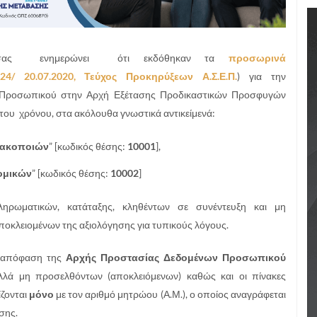
ς σας ενημερώνει ότι εκδόθηκαν τα
προσωρινά
24/ 20.07.2020, Τεύχος Προκηρύξεων Α.Σ.Ε.Π.
) για την
 Προσωπικού στην Αρχή Εξέτασης Προδικαστικών Προσφυγών
ίστου χρόνου, στα ακόλουθα γνωστικά αντικείμενά:
ακοποιών
” [κωδικός θέσης:
10001
],
ομικών
” [κωδικός θέσης:
10002
]
ηρωματικών, κατάταξης, κληθέντων σε συνέντευξη και μη
ποκλειομένων της αξιολόγησης για τυπικούς λόγους.
04 απόφαση της
Αρχής Προστασίας Δεδομένων Προσωπικού
λά μη προσελθόντων (αποκλειόμενων) καθώς και οι πίνακες
ζονται
μόνο
με τον αριθμό μητρώου (Α.Μ.), ο οποίος αναγράφεται
σης.