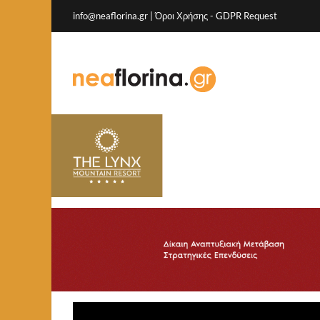
info@neaflorina.gr |
Όροι Χρήσης
-
GDPR Request