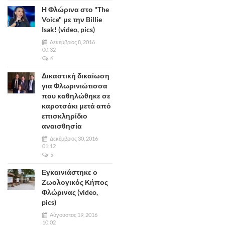
Η Φλώρινα στο "The
Voice" με την Billie
Isak! (video, pics)
Δεκέμβριος 8, 2016
00:32
6
Δικαστική δικαίωση
για Φλωρινιώτισσα
που καθηλώθηκε σε
καροτσάκι μετά από
επισκληρίδιο
αναισθησία
Δεκέμβριος 30, 2016
01:12
5
Εγκαινιάστηκε ο
Ζωολογικός Κήπος
Φλώρινας (video,
pics)
Αύγουστος 19, 2016
10:02