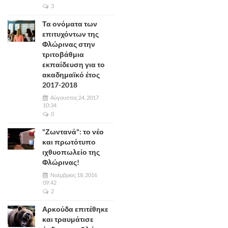
3
Τα ονόματα των
επιτυχόντων της
Φλώρινας στην
τριτοβάθμια
εκπαίδευση για το
ακαδημαϊκό έτος
2017-2018
Αύγουστος 24, 2017
10:34
0
"Ζωντανά": το νέο
και πρωτότυπο
ιχθυοπωλείο της
Φλώρινας!
Νοέμβριος 18, 2016
09:42
2
Αρκούδα επιτέθηκε
και τραυμάτισε