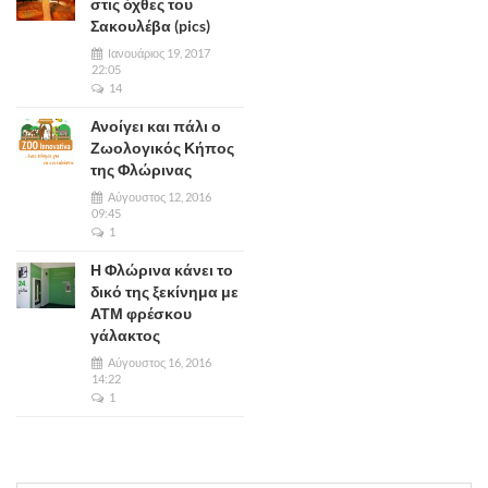
στις όχθες του
Σακουλέβα (pics)
Ιανουάριος 19, 2017
22:05
14
Ανοίγει και πάλι ο
Ζωολογικός Κήπος
της Φλώρινας
Αύγουστος 12, 2016
09:45
1
Η Φλώρινα κάνει το
δικό της ξεκίνημα με
ΑΤΜ φρέσκου
γάλακτος
Αύγουστος 16, 2016
14:22
1