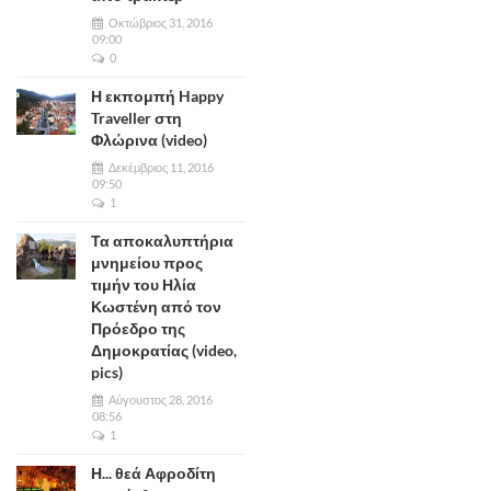
Οκτώβριος 31, 2016
09:00
0
Η εκπομπή Happy
Traveller στη
Φλώρινα (video)
Δεκέμβριος 11, 2016
09:50
1
Τα αποκαλυπτήρια
μνημείου προς
τιμήν του Ηλία
Κωστένη από τον
Πρόεδρο της
Δημοκρατίας (video,
pics)
Αύγουστος 28, 2016
08:56
1
Η... θεά Αφροδίτη