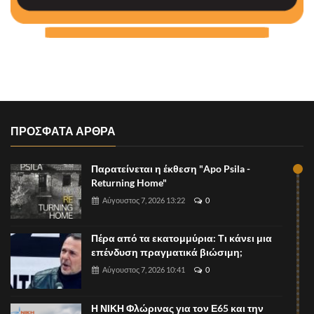
ΠΡΟΣΦΑΤΑ ΑΡΘΡΑ
Παρατείνεται η έκθεση "Apo Psila -
Returning Home"
Αύγουστος 7, 2026 13:22
0
Πέρα από τα εκατομμύρια: Τι κάνει μια
επένδυση πραγματικά βιώσιμη;
Αύγουστος 7, 2026 10:41
0
Η ΝΙΚΗ Φλώρινας για τον Ε65 και την