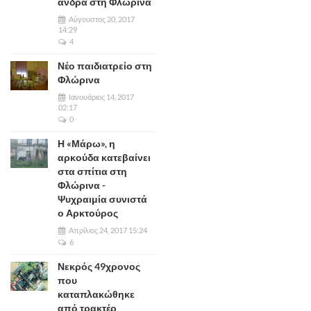
άνδρα στη Φλώρινα
Αύγουστος 20, 2017
14:29
4
Νέο παιδιατρείο στη
Φλώρινα
Ιανουάριος 14, 2017
02:17
0
Η «Μάρω», η
αρκούδα κατεβαίνει
στα σπίτια στη
Φλώρινα -
Ψυχραιμία συνιστά
ο Αρκτούρος
Απρίλιος 24, 2017 15:24
6
Νεκρός 49χρονος
που
καταπλακώθηκε
από τρακτέρ