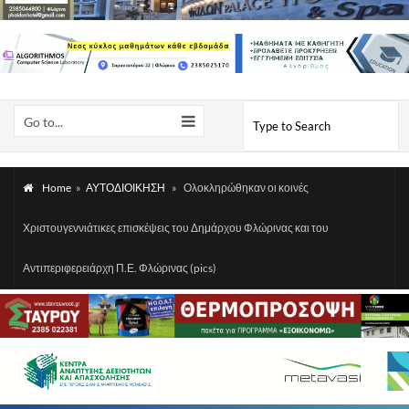
Go to...
Home
»
ΑΥΤΟΔΙΟΙΚΗΣΗ
»
Ολοκληρώθηκαν οι κοινές
Χριστουγεννιάτικες επισκέψεις του Δημάρχου Φλώρινας και του
Αντιπεριφερειάρχη Π.Ε. Φλώρινας (pics)