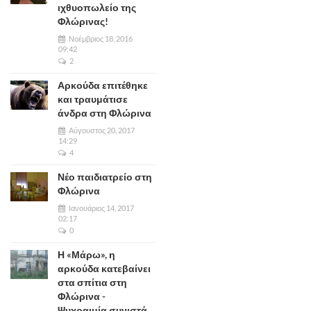
ιχθυοπωλείο της
Φλώρινας!
Νοέμβριος 18, 2016
09:42
2
Αρκούδα επιτέθηκε
και τραυμάτισε
άνδρα στη Φλώρινα
Αύγουστος 20, 2017
14:29
4
Νέο παιδιατρείο στη
Φλώρινα
Ιανουάριος 14, 2017
02:17
0
Η «Μάρω», η
αρκούδα κατεβαίνει
στα σπίτια στη
Φλώρινα -
Ψυχραιμία συνιστά