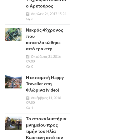
ο Αρκτούρος
Απρίλιος 24, 2017 15:24
6
Νεκρός 49χρονος
που
καταπλακώθηκε
από τρακτέρ
Οκτώβριος 31, 2016
09:00
0
Η εκπομπή Happy
Traveller στη
Φλώρινα (video)
Δεκέμβριος 11, 2016
09:50
1
Τα αποκαλυπτήρια
μνημείου προς
τιμήν του Ηλία
Κωστένη από τον