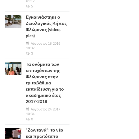
01:12
5
Εγκαινιάστηκε ο
Ζωολογικός Κήπος
Φλώρινας (video,
pics)
Αύγουστος 19, 2016
10:02
3
Τα ονόματα των
επιτυχόντων της
Φλώρινας στην
τριτοβάθμια
εκπαίδευση για το
ακαδημαϊκό έτος
2017-2018
Αύγουστος 24, 2017
10:34
0
"Ζωντανά": το νέο
και πρωτότυπο