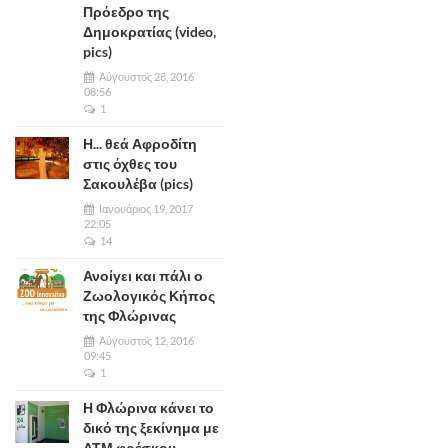
Πρόεδρο της
Δημοκρατίας (video,
pics)
Αύγουστος 28, 2016
08:56
1
Η... θεά Αφροδίτη
στις όχθες του
Σακουλέβα (pics)
Ιανουάριος 19, 2017
22:05
14
Ανοίγει και πάλι ο
Ζωολογικός Κήπος
της Φλώρινας
Αύγουστος 12, 2016
09:45
1
Η Φλώρινα κάνει το
δικό της ξεκίνημα με
ΑΤΜ φρέσκου