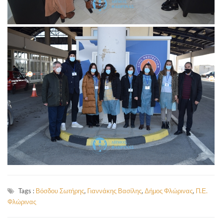
Tags :
Βόσδου Σωτήρης
,
Γιαννάκης Βασίλης
,
Δήμος Φλώρινας
,
Π.Ε.
Φλώρινας