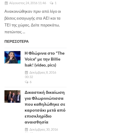
Αύγουστος 24, 2016 11:46
1
Ανακοινώθηκαν πριν από λίγο οι
βάσεις εισαγωγής στα ΑΕΙ και τα
ΤΕΙ της χώρας. Δείτε παρακάτω,
πατώντας ...
ΠΕΡΙΣΣΟΤΕΡΑ
Η Φλώρινα στο "The
Voice" με την Billie
Isak! (video, pics)
Δεκέμβριος 8, 2016
00:32
6
Δικαστική δικαίωση
για Φλωρινιώτισσα
που καθηλώθηκε σε
καροτσάκι μετά από
επισκληρίδιο
αναισθησία
Δεκέμβριος 30, 2016