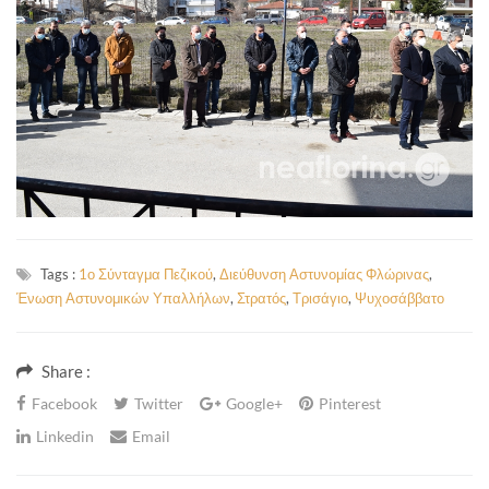
Tags :
1ο Σύνταγμα Πεζικού
,
Διεύθυνση Αστυνομίας Φλώρινας
,
Ένωση Αστυνομικών Υπαλλήλων
,
Στρατός
,
Τρισάγιο
,
Ψυχοσάββατο
Share :
Facebook
Twitter
Google+
Pinterest
Linkedin
Email