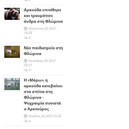
Αρκούδα επιτέθηκε
και τραυμάτισε
άνδρα στη Φλώρινα
Αύγουστος 20, 2017
14:29
4
Νέο παιδιατρείο στη
Φλώρινα
Ιανουάριος 14, 2017
02:17
0
Η «Μάρω», η
αρκούδα κατεβαίνει
στα σπίτια στη
Φλώρινα -
Ψυχραιμία συνιστά
ο Αρκτούρος
Απρίλιος 24, 2017 15:24
6