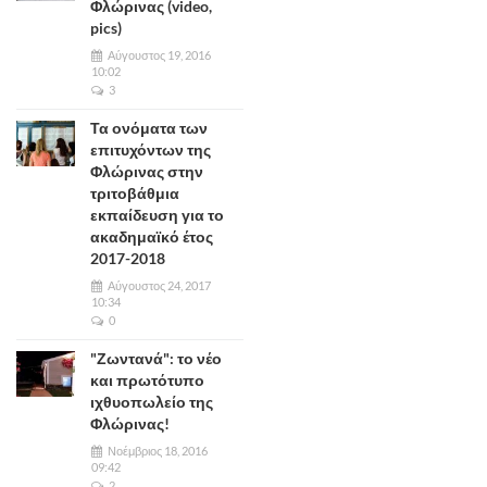
Φλώρινας (video,
pics)
Αύγουστος 19, 2016
10:02
3
Τα ονόματα των
επιτυχόντων της
Φλώρινας στην
τριτοβάθμια
εκπαίδευση για το
ακαδημαϊκό έτος
2017-2018
Αύγουστος 24, 2017
10:34
0
"Ζωντανά": το νέο
και πρωτότυπο
ιχθυοπωλείο της
Φλώρινας!
Νοέμβριος 18, 2016
09:42
2