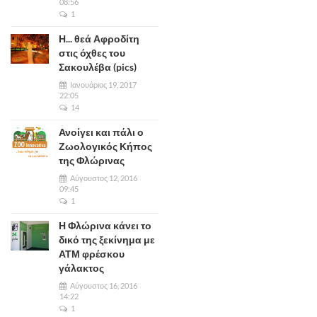
08:56
1
Η... θεά Αφροδίτη
στις όχθες του
Σακουλέβα (pics)
Ιανουάριος 19, 2017
22:05
14
Ανοίγει και πάλι ο
Ζωολογικός Κήπος
της Φλώρινας
Αύγουστος 12, 2016
09:45
1
Η Φλώρινα κάνει το
δικό της ξεκίνημα με
ΑΤΜ φρέσκου
γάλακτος
Αύγουστος 16, 2016
14:22
1