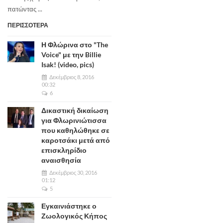
πατώντας ...
ΠΕΡΙΣΣΟΤΕΡΑ
Η Φλώρινα στο "The
Voice" με την Billie
Isak! (video, pics)
Δεκέμβριος 8, 2016
00:32
6
Δικαστική δικαίωση
για Φλωρινιώτισσα
που καθηλώθηκε σε
καροτσάκι μετά από
επισκληρίδιο
αναισθησία
Δεκέμβριος 30, 2016
01:12
5
Εγκαινιάστηκε ο
Ζωολογικός Κήπος