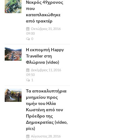
Νεκρός 49χρονος
που
καταπλακώθηκε
από τρακτέρ
Οκτώβριος 31, 2016
09:00
0
Η εκπομπή Happy
Traveller στη
Φλώρινα (video)
Δεκέμβριος 11, 2016
09:50
1
Τα αποκαλυπτήρια
μνημείου προς
τιμήν του Ηλία
Κωστένη από τον
Πρόεδρο της
Δημοκρατίας (video,
pics)
Αύγουστος 28, 2016