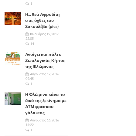
1
Η... θεά Αφροδίτη
στις όχθες του
Σακουλέβα (pics)
Ιανουάριος 19, 2017
22:05
14
Ανοίγει και πάλι ο
Ζωολογικός Κήπος
της Φλώρινας
Αύγουστος 12, 2016
09:45
1
Η Φλώρινα κάνει το
δικό της ξεκίνημα με
ΑΤΜ φρέσκου
γάλακτος
Αύγουστος 16, 2016
14:22
1