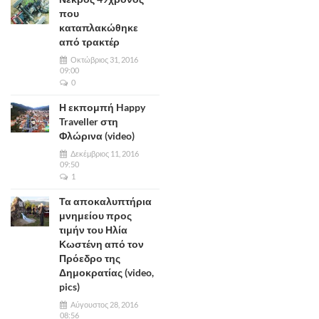
που
καταπλακώθηκε
από τρακτέρ
Οκτώβριος 31, 2016
09:00
0
Η εκπομπή Happy
Traveller στη
Φλώρινα (video)
Δεκέμβριος 11, 2016
09:50
1
Τα αποκαλυπτήρια
μνημείου προς
τιμήν του Ηλία
Κωστένη από τον
Πρόεδρο της
Δημοκρατίας (video,
pics)
Αύγουστος 28, 2016
08:56