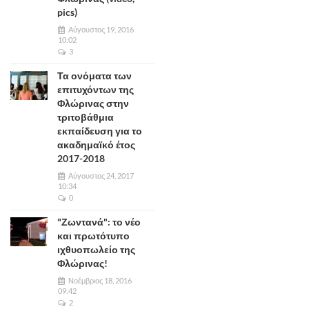
pics)
Αύγουστος 19, 2016
10:02
3
Τα ονόματα των
επιτυχόντων της
Φλώρινας στην
τριτοβάθμια
εκπαίδευση για το
ακαδημαϊκό έτος
2017-2018
Αύγουστος 24, 2017
10:34
0
"Ζωντανά": το νέο
και πρωτότυπο
ιχθυοπωλείο της
Φλώρινας!
Νοέμβριος 18, 2016
09:42
2