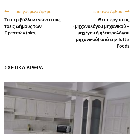
Προηγούμενο Άρθρο
Επόμενο Άρθρο
Το περιβάλλον ενώνει τους
Θέση εργασίας
τρεις Δήμους των
(μηχανολόγου μηχανικού –
Πρεσπών (pics)
μηχ/γου ή ηλεκτρολόγου
μηχανικού) από την Tottis
Foods
ΣΧΕΤΙΚΑ ΑΡΘΡΑ