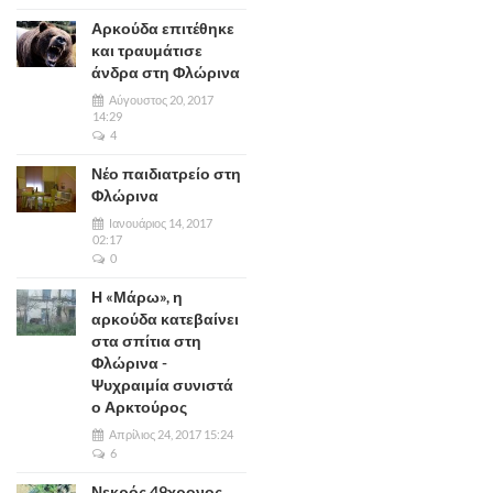
Αρκούδα επιτέθηκε
και τραυμάτισε
άνδρα στη Φλώρινα
Αύγουστος 20, 2017
14:29
4
Νέο παιδιατρείο στη
Φλώρινα
Ιανουάριος 14, 2017
02:17
0
Η «Μάρω», η
αρκούδα κατεβαίνει
στα σπίτια στη
Φλώρινα -
Ψυχραιμία συνιστά
ο Αρκτούρος
Απρίλιος 24, 2017 15:24
6
Νεκρός 49χρονος