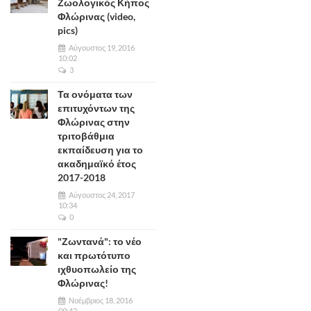
Ζωολογικός Κήπος
Φλώρινας (video,
pics)
Αύγουστος 19, 2016
10:02
3
Τα ονόματα των
επιτυχόντων της
Φλώρινας στην
τριτοβάθμια
εκπαίδευση για το
ακαδημαϊκό έτος
2017-2018
Αύγουστος 24, 2017
10:34
0
"Ζωντανά": το νέο
και πρωτότυπο
ιχθυοπωλείο της
Φλώρινας!
Νοέμβριος 18, 2016
09:42