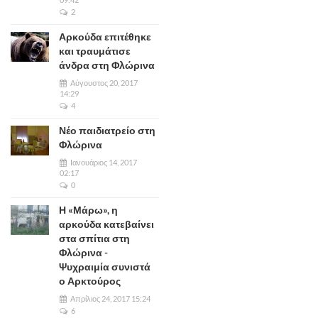
2
Αρκούδα επιτέθηκε
και τραυμάτισε
άνδρα στη Φλώρινα
Αύγουστος 20, 2017
14:29
4
Νέο παιδιατρείο στη
Φλώρινα
Ιανουάριος 14, 2017
02:17
0
Η «Μάρω», η
αρκούδα κατεβαίνει
στα σπίτια στη
Φλώρινα -
Ψυχραιμία συνιστά
ο Αρκτούρος
Απρίλιος 24, 2017 15:24
6