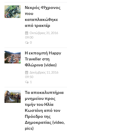
Νεκρός 49χρονος
που
καταπλακώθηκε
από τρακτέρ
Οκτώβριος 31, 2016
09:00
0
Η εκπομπή Happy
Traveller στη
Φλώρινα (video)
Δεκέμβριος 11, 2016
09:50
1
Τα αποκαλυπτήρια
μνημείου προς
τιμήν του Ηλία
Κωστένη από τον
Πρόεδρο της
Δημοκρατίας (video,
pics)