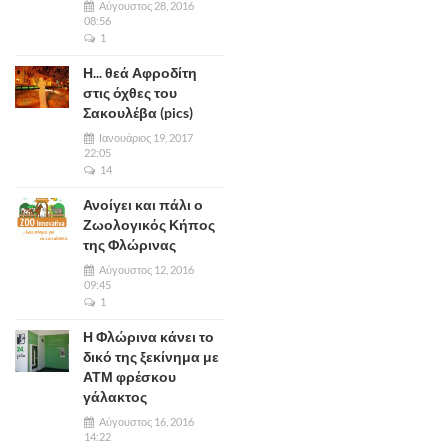
Αύγουστος 28, 2016
08:56
1
Η... θεά Αφροδίτη
στις όχθες του
Σακουλέβα (pics)
Ιανουάριος 19, 2017
22:05
14
Ανοίγει και πάλι ο
Ζωολογικός Κήπος
της Φλώρινας
Αύγουστος 12, 2016
09:45
1
Η Φλώρινα κάνει το
δικό της ξεκίνημα με
ΑΤΜ φρέσκου
γάλακτος
Αύγουστος 16, 2016
14:22