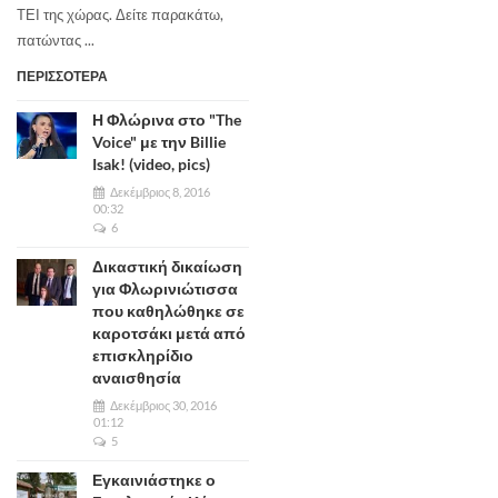
ΤΕΙ της χώρας. Δείτε παρακάτω,
πατώντας ...
ΠΕΡΙΣΣΟΤΕΡΑ
Η Φλώρινα στο "The
Voice" με την Billie
Isak! (video, pics)
Δεκέμβριος 8, 2016
00:32
6
Δικαστική δικαίωση
για Φλωρινιώτισσα
που καθηλώθηκε σε
καροτσάκι μετά από
επισκληρίδιο
αναισθησία
Δεκέμβριος 30, 2016
01:12
5
Εγκαινιάστηκε ο