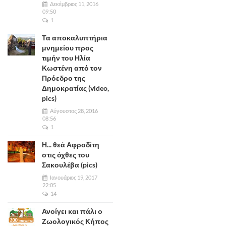
Δεκέμβριος 11, 2016
09:50
1
Τα αποκαλυπτήρια
μνημείου προς
τιμήν του Ηλία
Κωστένη από τον
Πρόεδρο της
Δημοκρατίας (video,
pics)
Αύγουστος 28, 2016
08:56
1
Η... θεά Αφροδίτη
στις όχθες του
Σακουλέβα (pics)
Ιανουάριος 19, 2017
22:05
14
Ανοίγει και πάλι ο
Ζωολογικός Κήπος