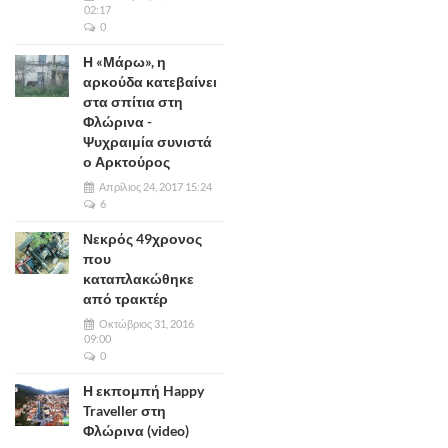
02:17
0
Η «Μάρω», η
αρκούδα κατεβαίνει
στα σπίτια στη
Φλώρινα -
Ψυχραιμία συνιστά
ο Αρκτούρος
Απρίλιος 24, 2017 15:24
6
Νεκρός 49χρονος
που
καταπλακώθηκε
από τρακτέρ
Οκτώβριος 31, 2016
09:00
0
Η εκπομπή Happy
Traveller στη
Φλώρινα (video)