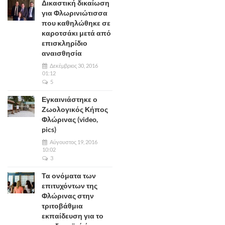
Δικαστική δικαίωση
για Φλωρινιώτισσα
που καθηλώθηκε σε
καροτσάκι μετά από
επισκληρίδιο
αναισθησία
Δεκέμβριος 30, 2016
01:12
5
Εγκαινιάστηκε ο
Ζωολογικός Κήπος
Φλώρινας (video,
pics)
Αύγουστος 19, 2016
10:02
3
Τα ονόματα των
επιτυχόντων της
Φλώρινας στην
τριτοβάθμια
εκπαίδευση για το