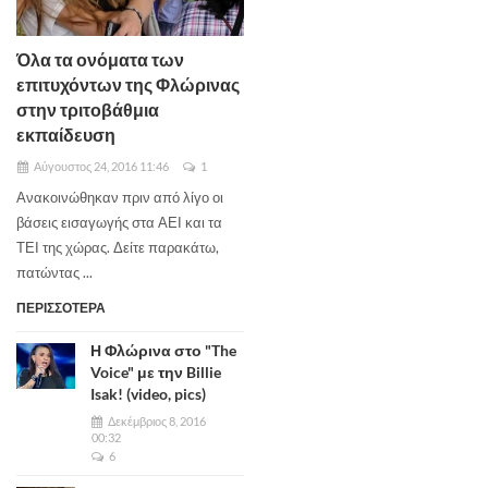
Όλα τα ονόματα των
επιτυχόντων της Φλώρινας
στην τριτοβάθμια
εκπαίδευση
Αύγουστος 24, 2016 11:46
1
Ανακοινώθηκαν πριν από λίγο οι
βάσεις εισαγωγής στα ΑΕΙ και τα
ΤΕΙ της χώρας. Δείτε παρακάτω,
πατώντας ...
ΠΕΡΙΣΣΟΤΕΡΑ
Η Φλώρινα στο "The
Voice" με την Billie
Isak! (video, pics)
Δεκέμβριος 8, 2016
00:32
6