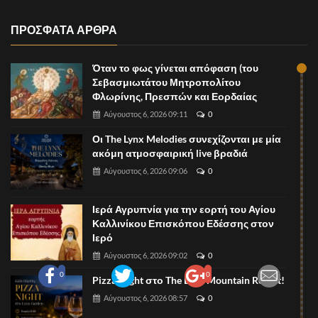
ΠΡΟΣΦΑΤΑ ΑΡΘΡΑ
Όταν το φως γίνεται απόφαση (του
Σεβασμιωτάτου Μητροπολίτου
Φλωρίνης, Πρεσπών και Εορδαίας
Αύγουστος 6, 2026 09:11
0
Οι The Lynx Melodies συνεχίζονται με μία
ακόμη ατμοσφαιρική live βραδιά
Αύγουστος 6, 2026 09:06
0
Ιερά Αγρυπνία για την εορτή του Αγίου
Καλλινίκου Επισκόπου Εδέσσης στον
Ιερό
Αύγουστος 6, 2026 09:02
0
0
0
Pizza Night στο The Lynx Mountain Resort!
Αύγουστος 6, 2026 08:57
0