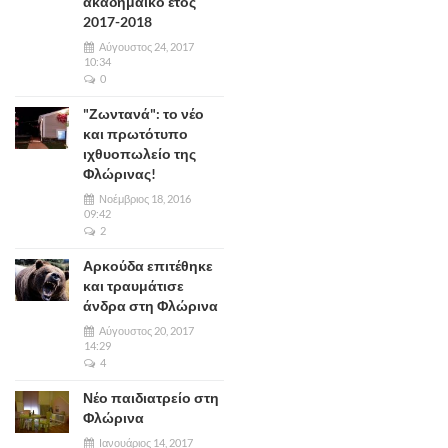
ακαδημαϊκό έτος
2017-2018
Αύγουστος 24, 2017
10:34
0
"Ζωντανά": το νέο
και πρωτότυπο
ιχθυοπωλείο της
Φλώρινας!
Νοέμβριος 18, 2016
09:42
2
Αρκούδα επιτέθηκε
και τραυμάτισε
άνδρα στη Φλώρινα
Αύγουστος 20, 2017
14:29
4
Νέο παιδιατρείο στη
Φλώρινα
Ιανουάριος 14, 2017