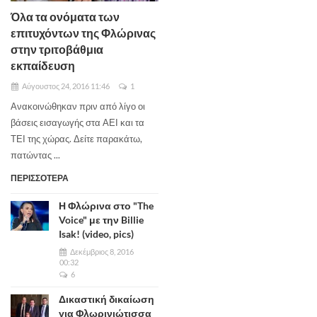
Όλα τα ονόματα των
επιτυχόντων της Φλώρινας
στην τριτοβάθμια
εκπαίδευση
Αύγουστος 24, 2016 11:46
1
Ανακοινώθηκαν πριν από λίγο οι
βάσεις εισαγωγής στα ΑΕΙ και τα
ΤΕΙ της χώρας. Δείτε παρακάτω,
πατώντας ...
ΠΕΡΙΣΣΟΤΕΡΑ
Η Φλώρινα στο "The
Voice" με την Billie
Isak! (video, pics)
Δεκέμβριος 8, 2016
00:32
6
Δικαστική δικαίωση
για Φλωρινιώτισσα