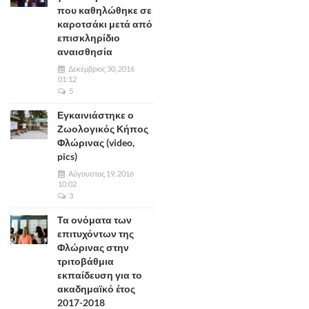
που καθηλώθηκε σε
καροτσάκι μετά από
επισκληρίδιο
αναισθησία
Δεκέμβριος 30, 2016
01:12
5
Εγκαινιάστηκε ο
Ζωολογικός Κήπος
Φλώρινας (video,
pics)
Αύγουστος 19, 2016
10:02
3
Τα ονόματα των
επιτυχόντων της
Φλώρινας στην
τριτοβάθμια
εκπαίδευση για το
ακαδημαϊκό έτος
2017-2018