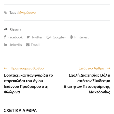
Tags :
Μνημόσυνο
Share :
Facebook
Twitter
Google+
Pinterest
Linkedin
Email
Προηγούμενο Άρθρο
Επόμενο Άρθρο
Εορτάζει και πανηγυρίζει το
Σχολή Διαιτησίας Βόλεϊ
παρεκκλήσι του Αγίου
από τον Σύνδεσμο
Ιωάννου Προδρόμου στη
Διαιτητών Πετοσφαίρισης
Φλώρινα
Μακεδονίας
ΣΧΕΤΙΚΑ ΑΡΘΡΑ