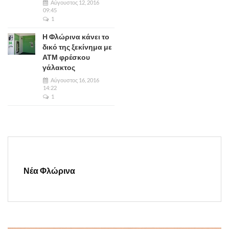
Αύγουστος 12, 2016
09:45
1
Η Φλώρινα κάνει το
δικό της ξεκίνημα με
ΑΤΜ φρέσκου
γάλακτος
Αύγουστος 16, 2016
14:22
1
Νέα Φλώρινα