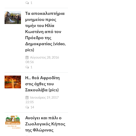
1
Τα αποκαλυπτήρια
μνημείου προς
τιμήν του Ηλία
Κωστένη από τον
Πρόεδρο της
Δημοκρατίας (video,
pics)
Αύγουστος 28, 2016
08:56
1
Η... θεά Αφροδίτη
στις όχθες του
Σακουλέβα (pics)
Ιανουάριος 19, 2017
22:05
14
Ανοίγει και πάλι ο
Ζωολογικός Κήπος
της Φλώρινας