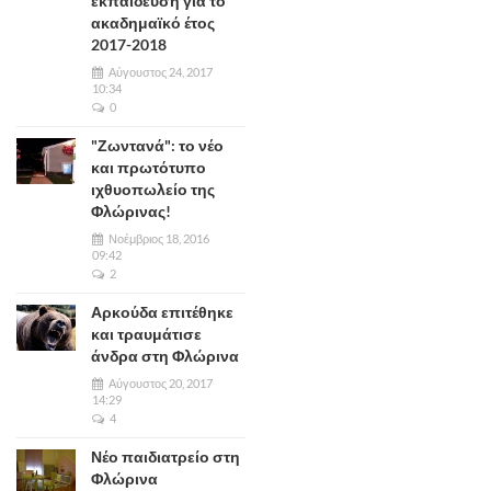
εκπαίδευση για το
ακαδημαϊκό έτος
2017-2018
Αύγουστος 24, 2017
10:34
0
"Ζωντανά": το νέο
και πρωτότυπο
ιχθυοπωλείο της
Φλώρινας!
Νοέμβριος 18, 2016
09:42
2
Αρκούδα επιτέθηκε
και τραυμάτισε
άνδρα στη Φλώρινα
Αύγουστος 20, 2017
14:29
4
Νέο παιδιατρείο στη
Φλώρινα