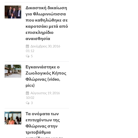
Δικαστική δικαίωση
για Φλωρινιώτισσα
που καθηλώθηκε σε
καροτσάκι μετά από
επισκληρίδιο
αναισθησία
Δεκέμβριος 30, 2016
01:12
5
Εγκαινιάστηκε ο
Ζωολογικός Κήπος
Φλώρινας (video,
pics)
Αύγουστος 19, 2016
10:02
3
Τα ονόματα των
επιτυχόντων της
Φλώρινας στην
τριτοβάθμια