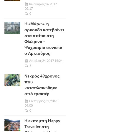
Ιανουάριος 14, 2017
02:17
0
Η «Μάρω», η
αρκούδα κατεβαίνει
στα σπίτια στη
Φλώρινα -
Ψυχραιμία συνιστά
ο Αρκτούρος
Απρίλιος 24, 2017 15:24
6
Νεκρός 49χρονος
που
καταπλακώθηκε
από τρακτέρ
Οκτώβριος 31, 2016
09:00
0
Η εκπομπή Happy
Traveller στη