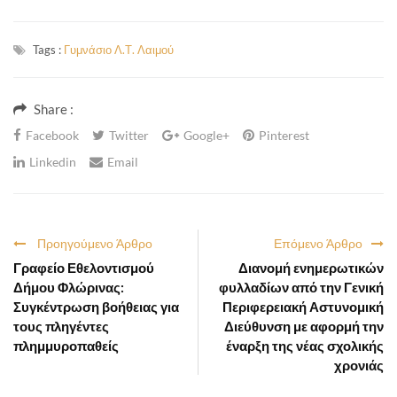
Tags :
Γυμνάσιο Λ.Τ. Λαιμού
Share :
Facebook
Twitter
Google+
Pinterest
Linkedin
Email
Προηγούμενο Άρθρο
Επόμενο Άρθρο
Γραφείο Εθελοντισμού
Διανομή ενημερωτικών
Δήμου Φλώρινας:
φυλλαδίων από την Γενική
Συγκέντρωση βοήθειας για
Περιφερειακή Αστυνομική
τους πληγέντες
Διεύθυνση με αφορμή την
πλημμυροπαθείς
έναρξη της νέας σχολικής
χρονιάς