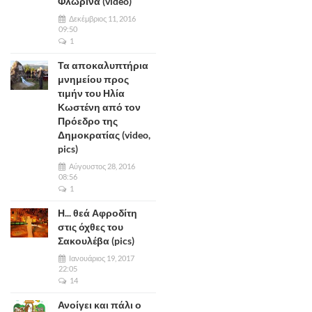
Φλώρινα (video)
Δεκέμβριος 11, 2016
09:50
1
Τα αποκαλυπτήρια
μνημείου προς
τιμήν του Ηλία
Κωστένη από τον
Πρόεδρο της
Δημοκρατίας (video,
pics)
Αύγουστος 28, 2016
08:56
1
Η... θεά Αφροδίτη
στις όχθες του
Σακουλέβα (pics)
Ιανουάριος 19, 2017
22:05
14
Ανοίγει και πάλι ο