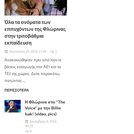
Όλα τα ονόματα των
επιτυχόντων της Φλώρινας
στην τριτοβάθμια
εκπαίδευση
Αύγουστος 24, 2016 11:46
1
Ανακοινώθηκαν πριν από λίγο οι
βάσεις εισαγωγής στα ΑΕΙ και τα
ΤΕΙ της χώρας. Δείτε παρακάτω,
πατώντας ...
ΠΕΡΙΣΣΟΤΕΡΑ
Η Φλώρινα στο "The
Voice" με την Billie
Isak! (video, pics)
Δεκέμβριος 8, 2016
00:32
6