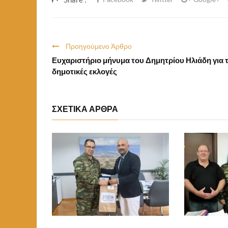
Προηγούμενο Άρθρο
Ευχαριστήριο μήνυμα του Δημητρίου Ηλιάδη για τ
δημοτικές εκλογές
ΣΧΕΤΙΚΑ ΑΡΘΡΑ
Αύγουστος 5, 2026 14:09
Αύγουστος 4, 
ψη Του Νέου
Κάλεσμα Αλληλεγγύης Του
Δήμου Αμυνταίου