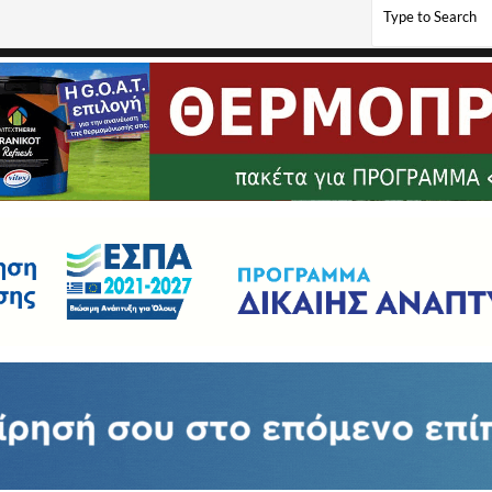
ου κοινότητας Φλώρινας προς τον νέο Μητροπολίτη Φλωρίνης, Πρεσπών και Εορδα