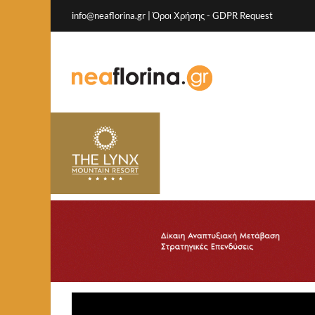
info@neaflorina.gr |
Όροι Χρήσης
-
GDPR Request