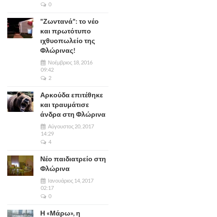
0
"Ζωντανά": το νέο
και πρωτότυπο
ιχθυοπωλείο της
Φλώρινας!
Νοέμβριος 18, 2016
09:42
2
Αρκούδα επιτέθηκε
και τραυμάτισε
άνδρα στη Φλώρινα
Αύγουστος 20, 2017
14:29
4
Νέο παιδιατρείο στη
Φλώρινα
Ιανουάριος 14, 2017
02:17
0
Η «Μάρω», η