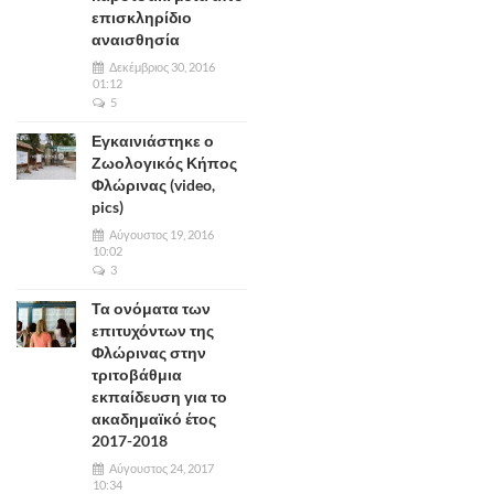
επισκληρίδιο
αναισθησία
Δεκέμβριος 30, 2016
01:12
5
Εγκαινιάστηκε ο
Ζωολογικός Κήπος
Φλώρινας (video,
pics)
Αύγουστος 19, 2016
10:02
3
Τα ονόματα των
επιτυχόντων της
Φλώρινας στην
τριτοβάθμια
εκπαίδευση για το
ακαδημαϊκό έτος
2017-2018
Αύγουστος 24, 2017
10:34