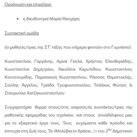
Οργάνωση και επιμέλεια:
η διευθύντρια Μαρία Θεοχάρη
Συντακτική ομάδα
(οι μαθητές/τριες της ΣΤ΄τάξης που σήμερα φοιτούν στο Γυμνάσιο):
Κωνσταντίνος Γαργάνης, Αμίνα Γκύλα, Χρήστος Ελευθεριάδης,
Κωνσταντίνα Δημητρίου, Νικολέτα Καρυπίδου, Κωνσταντίνος
Κουτσουρίδης, Παρασκευή Κωνσταντίνου, Ράσσος Θεμιστοκλής,
Σούλης Άγγελος, Τριάδα Τρυφωνοπούλου, Τσάλκος Φώτιος &
Σταυρούλα Χατζηκωνσταντίνου
Συγχαρητήρια θερμά στους/στις νεαρούς/ές συντάκτες/τριες της
μαθητικής εφημερίδας του σχολείου και στους συναδέλφους μας
για το εξαιρετικό έργο τους. Τους ευχόμαστε κάθε πρόοδο και
ου
επιτυχία στη ζωή τους. Τα «Μολύβια εν δράσει…!» του 2
Δημοτικού