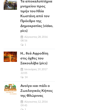
Τα αποκαλυπτήρια
μνημείου προς
τιμήν του Ηλία
Κωστένη από τον
Πρόεδρο της
Δημοκρατίας (video,
pics)
Αύγουστος 28, 2016
08:56
1
Η... θεά Αφροδίτη
στις όχθες του
Σακουλέβα (pics)
Ιανουάριος 19, 2017
22:05
14
Ανοίγει και πάλι ο
Ζωολογικός Κήπος
της Φλώρινας
Αύγουστος 12, 2016
09:45
1