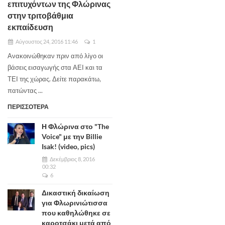
επιτυχόντων της Φλώρινας
στην τριτοβάθμια
εκπαίδευση
Αύγουστος 24, 2016 11:46
1
Ανακοινώθηκαν πριν από λίγο οι
βάσεις εισαγωγής στα ΑΕΙ και τα
ΤΕΙ της χώρας. Δείτε παρακάτω,
πατώντας ...
ΠΕΡΙΣΣΟΤΕΡΑ
Η Φλώρινα στο "The
Voice" με την Billie
Isak! (video, pics)
Δεκέμβριος 8, 2016
00:32
6
Δικαστική δικαίωση
για Φλωρινιώτισσα
που καθηλώθηκε σε
καροτσάκι μετά από