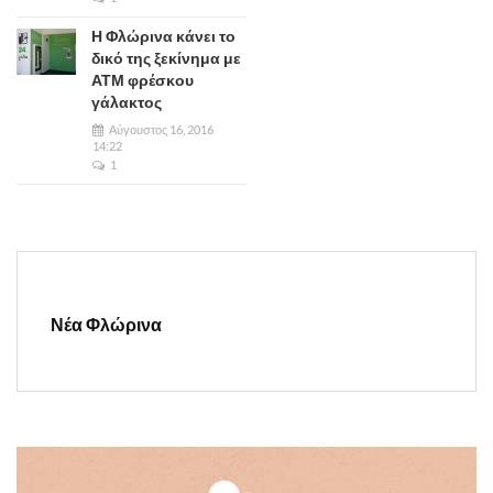
Η Φλώρινα κάνει το
δικό της ξεκίνημα με
ΑΤΜ φρέσκου
γάλακτος
Αύγουστος 16, 2016
14:22
1
Νέα Φλώρινα