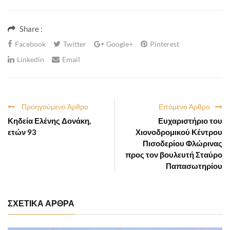
Share :
Facebook
Twitter
Google+
Pinterest
Linkedin
Email
Προηγούμενο Άρθρο
Επόμενο Άρθρο
Κηδεία Ελένης Δονάκη,
Ευχαριστήριο του
ετών 93
Χιονοδρομικού Κέντρου
Πισοδερίου Φλώρινας
προς τον βουλευτή Σταύρο
Παπασωτηρίου
ΣΧΕΤΙΚΑ ΑΡΘΡΑ