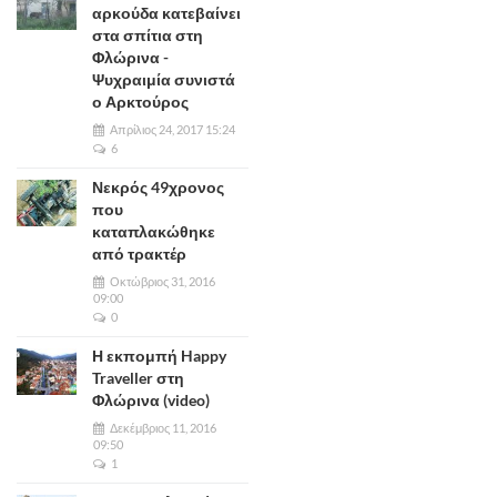
αρκούδα κατεβαίνει
στα σπίτια στη
Φλώρινα -
Ψυχραιμία συνιστά
ο Αρκτούρος
Απρίλιος 24, 2017 15:24
6
Νεκρός 49χρονος
που
καταπλακώθηκε
από τρακτέρ
Οκτώβριος 31, 2016
09:00
0
Η εκπομπή Happy
Traveller στη
Φλώρινα (video)
Δεκέμβριος 11, 2016
09:50
1