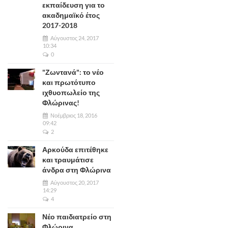
εκπαίδευση για το
ακαδημαϊκό έτος
2017-2018
Αύγουστος 24, 2017
10:34
0
"Ζωντανά": το νέο
και πρωτότυπο
ιχθυοπωλείο της
Φλώρινας!
Νοέμβριος 18, 2016
09:42
2
Αρκούδα επιτέθηκε
και τραυμάτισε
άνδρα στη Φλώρινα
Αύγουστος 20, 2017
14:29
4
Νέο παιδιατρείο στη
Φλώρινα