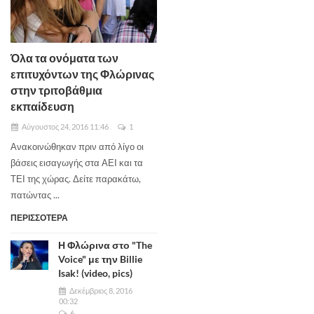
Όλα τα ονόματα των
επιτυχόντων της Φλώρινας
στην τριτοβάθμια
εκπαίδευση
Αύγουστος 24, 2016 11:46
1
Ανακοινώθηκαν πριν από λίγο οι
βάσεις εισαγωγής στα ΑΕΙ και τα
ΤΕΙ της χώρας. Δείτε παρακάτω,
πατώντας ...
ΠΕΡΙΣΣΟΤΕΡΑ
Η Φλώρινα στο "The
Voice" με την Billie
Isak! (video, pics)
Δεκέμβριος 8, 2016
00:32
6