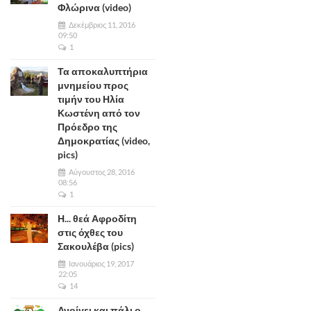
Φλώρινα (video)
Δεκέμβριος 11, 2016
09:50
1
Τα αποκαλυπτήρια
μνημείου προς
τιμήν του Ηλία
Κωστένη από τον
Πρόεδρο της
Δημοκρατίας (video,
pics)
Αύγουστος 28, 2016
08:56
1
Η... θεά Αφροδίτη
στις όχθες του
Σακουλέβα (pics)
Ιανουάριος 19, 2017
22:05
14
Ανοίγει και πάλι ο