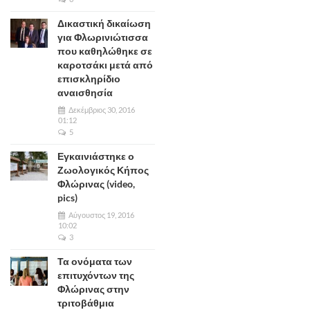
Δικαστική δικαίωση
για Φλωρινιώτισσα
που καθηλώθηκε σε
καροτσάκι μετά από
επισκληρίδιο
αναισθησία
Δεκέμβριος 30, 2016
01:12
5
Εγκαινιάστηκε ο
Ζωολογικός Κήπος
Φλώρινας (video,
pics)
Αύγουστος 19, 2016
10:02
3
Τα ονόματα των
επιτυχόντων της
Φλώρινας στην
τριτοβάθμια