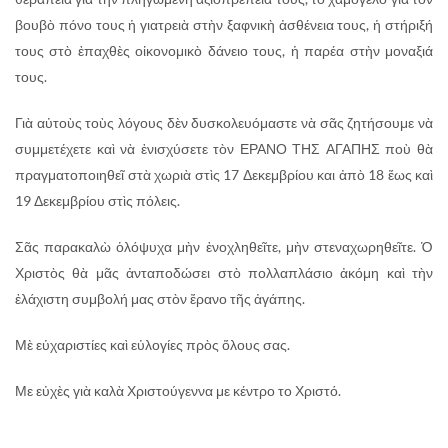
βουβὸ πόνο τους ἡ γιατρειὰ στὴν ξαφνικὴ ἀσθένεια τους, ἡ στήριξή
τους στὸ ἐπαχθὲς οἰκονομικὸ δάνειο τους, ἡ παρέα στὴν μοναξιά
τους.
Γιὰ αὐτοὺς τοὺς λόγους δὲν δυσκολευόμαστε νὰ σᾶς ζητήσουμε νὰ
συμμετέχετε καὶ νὰ ἐνισχύσετε τὸν ΕΡΑΝΟ ΤΗΣ ΑΓΑΠΗΣ ποὺ θὰ
πραγματοποιηθεῖ στὰ χωριὰ στὶς 17 Δεκεμβρίου και ἀπὸ 18 ἕως καὶ
19 Δεκεμβρίου στὶς πόλεις.
Σᾶς παρακαλὼ ὁλόψυχα μὴν ἐνοχληθεῖτε, μὴν στεναχωρηθεῖτε. Ὁ
Χριστὸς θὰ μᾶς ἀνταποδώσει στὸ πολλαπλάσιο ἀκόμη καὶ τὴν
ἐλάχιστη συμβολή μας στὸν ἔρανο τῆς ἀγάπης.
Μὲ εὐχαριστίες καὶ εὐλογίες πρὸς ὅλους σας.
Με εὐχὲς γιὰ καλὰ Χριστούγεννα με κέντρο το Χριστό.