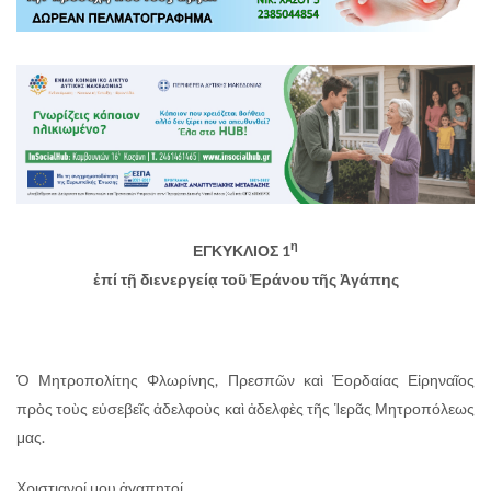
η
ΕΓΚΥΚΛΙΟΣ 1
ἐπί τῇ διενεργείᾳ τοῦ Ἐράνου τῆς Ἀγάπης
Ὁ Μητροπολίτης Φλωρίνης, Πρεσπῶν καὶ Ἐορδαίας Εἰρηναῖος
πρὸς τοὺς εὐσεβεῖς ἀδελφοὺς καὶ ἀδελφὲς τῆς Ἱερᾶς Μητροπόλεως
μας.
Χριστιανοί μου ἀγαπητοί