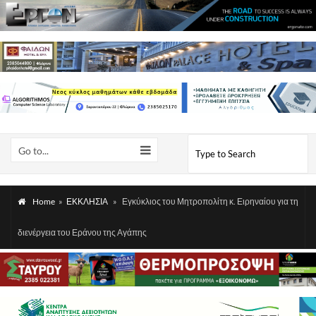
Go to...
Home
»
ΕΚΚΛΗΣΙΑ
»
Εγκύκλιος του Μητροπολίτη κ. Ειρηναίου για τη
διενέργεια του Εράνου της Αγάπης