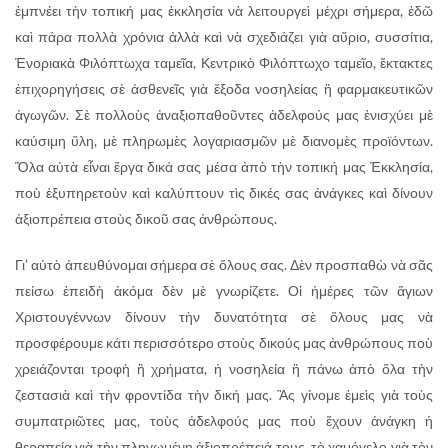
ἐμπνέει τὴν τοπική μας ἐκκλησία νὰ λειτουργεὶ μέχρι σήμερα, ἐδῶ
καὶ πάρα πολλὰ χρόνια ἀλλὰ καὶ νὰ σχεδιάζει γιὰ αὔριο, συσσίτια,
Ἐνοριακὰ Φιλόπτωχα ταμεῖα, Κεντρικὸ Φιλόπτωχο ταμεῖο, ἔκτακτες
ἐπιχορηγήσεις σὲ ἀσθενεῖς γιὰ ἔξοδα νοσηλείας ἢ φαρμακευτικῶν
ἀγωγῶν. Σὲ πολλοὺς ἀναξιοπαθοῦντες ἀδελφούς μας ἐνισχύει μὲ
καύσιμη ὕλη, μὲ πληρωμὲς λογαριασμῶν μὲ διανομὲς προϊόντων.
Ὅλα αὐτὰ εἶναι ἔργα δικά σας μέσα ἀπὸ τὴν τοπική μας Ἐκκλησία,
ποὺ ἐξυπηρετοὺν καὶ καλύπτουν τὶς δικές σας ἀνάγκες καὶ δίνουν
ἀξιοπρέπεια στοὺς δικοῦ σας ἀνθρώπους.
Γι’ αὐτὸ ἀπευθύνομαι σήμερα σὲ ὅλους σας. Δὲν προσπαθὼ νὰ σᾶς
πείσω ἐπειδὴ ἀκόμα δὲν μὲ γνωρίζετε. Οἱ ἡμέρες τῶν ἅγιων
Χριστουγέννων δίνουν τὴν δυνατότητα σὲ ὅλους μας νὰ
προσφέρουμε κάτι περισσότερο στοὺς δικούς μας ἀνθρώπους ποὺ
χρειάζονται τροφὴ ἢ χρήματα, ἡ νοσηλεία ἢ πάνω ἀπὸ ὅλα τὴν
ζεστασιὰ καὶ τὴν φροντίδα τὴν δική μας. Ἂς γίνομε ἐμεὶς γιὰ τοὺς
συμπατριῶτες μας, τοὺς ἀδελφούς μας ποὺ ἔχουν ἀνάγκη ἡ
θεραπεία γιὰ τὴν πληγωμένη ἀξιοπρέπειά τους, τὸ χαμόγελο γιὰ τὸν