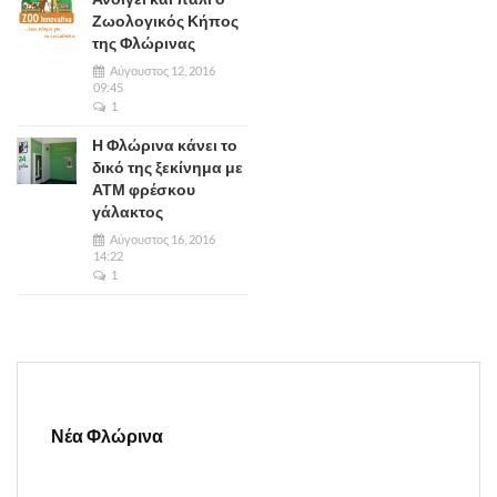
Ζωολογικός Κήπος
της Φλώρινας
Αύγουστος 12, 2016
09:45
1
Η Φλώρινα κάνει το
δικό της ξεκίνημα με
ΑΤΜ φρέσκου
γάλακτος
Αύγουστος 16, 2016
14:22
1
Νέα Φλώρινα