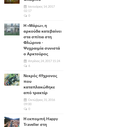
Ιανουάριος 14, 2017
02:17
0
Η «Μάρω», η
αρκούδα κατεβαίνει
στα σπίτια στη
Φλώρινα -
Ψυχραιμία συνιστά
ο Αρκτούρος
Απρίλιος 24, 2017 15:24
6
Νεκρός 49χρονος
που
καταπλακώθηκε
από τρακτέρ
Οκτώβριος 31, 2016
09:00
0
Η εκπομπή Happy
Traveller στη