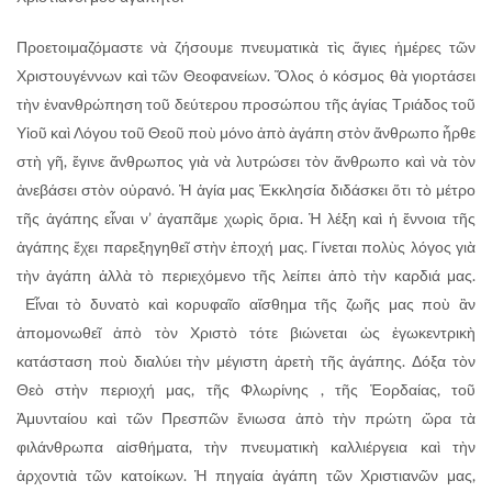
Προετοιμαζόμαστε νὰ ζήσουμε πνευματικὰ τὶς ἅγιες ἡμέρες τῶν
Χριστουγέννων καὶ τῶν Θεοφανείων. Ὅλος ὁ κόσμος θὰ γιορτάσει
τὴν ἐνανθρώπηση τοῦ δεύτερου προσώπου τῆς ἁγίας Τριάδος τοῦ
Υἱοῦ καὶ Λόγου τοῦ Θεοῦ ποὺ μόνο ἀπὸ ἀγάπη στὸν ἄνθρωπο ἦρθε
στὴ γῆ, ἔγινε ἄνθρωπος γιὰ νὰ λυτρώσει τὸν ἄνθρωπο καὶ νὰ τὸν
ἀνεβάσει στὸν οὐρανό. Ἡ ἁγία μας Ἐκκλησία διδάσκει ὅτι τὸ μέτρο
τῆς ἀγάπης εἶναι ν’ ἀγαπᾶμε χωρὶς ὅρια. Ἡ λέξη καὶ ἡ ἔννοια τῆς
ἀγάπης ἔχει παρεξηγηθεῖ στὴν ἐποχή μας. Γίνεται πολὺς λόγος γιὰ
τὴν ἀγάπη ἀλλὰ τὸ περιεχόμενο τῆς λείπει ἀπὸ τὴν καρδιά μας.
Εἶναι τὸ δυνατὸ καὶ κορυφαῖο αἴσθημα τῆς ζωῆς μας ποὺ ἂν
ἀπομονωθεῖ ἀπὸ τὸν Χριστὸ τότε βιώνεται ὡς ἐγωκεντρικὴ
κατάσταση ποὺ διαλύει τὴν μέγιστη ἀρετὴ τῆς ἀγάπης. Δόξα τὸν
Θεὸ στὴν περιοχή μας, τῆς Φλωρίνης , τῆς Ἐορδαίας, τοῦ
Ἀμυνταίου καὶ τῶν Πρεσπῶν ἔνιωσα ἀπὸ τὴν πρώτη ὥρα τὰ
φιλάνθρωπα αἰσθήματα, τὴν πνευματικὴ καλλιέργεια καὶ τὴν
ἀρχοντιὰ τῶν κατοίκων. Ἡ πηγαία ἀγάπη τῶν Χριστιανῶν μας,