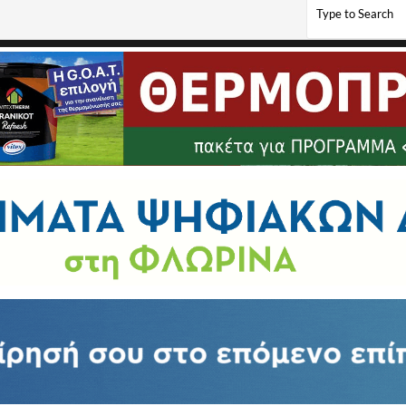
ξείνου Λέσχης Φλώρινας (video, pics)