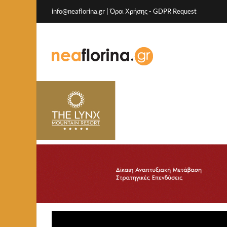
info@neaflorina.gr |
Όροι Χρήσης
-
GDPR Request