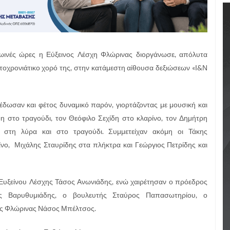
ρωινές ώρες η Εύξεινος Λέσχη Φλώρινας διοργάνωσε, απόλυτα
ωτοχρονιάτικο χορό της, στην κατάμεστη αίθουσα δεξιώσεων «Ι&Ν
έδωσαν και φέτος δυναμικό παρόν, γιορτάζοντας με μουσική και
δη στο τραγούδι, τον Θεόφιλο Σεχίδη στο κλαρίνο, τον Δημήτρη
 στη λύρα και στο τραγούδι. Συμμετείχαν ακόμη οι Τάκης
νο, Μιχάλης Σταυρίδης στα πλήκτρα και Γεώργιος Πετρίδης και
Ευξείνου Λέσχης Τάσος Ανωνιάδης, ενώ χαιρέτησαν ο πρόεδρος
ς Βαρυθυμιάδης, ο βουλευτής Σταύρος Παπασωτηρίου, ο
χος Φλώρινας Νάσος Μπέλτσος.