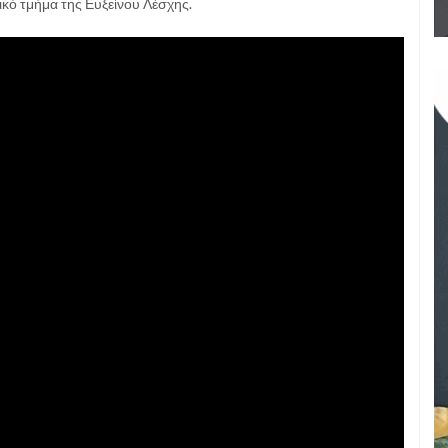
ικό τμήμα της Ευξείνου Λέσχης.