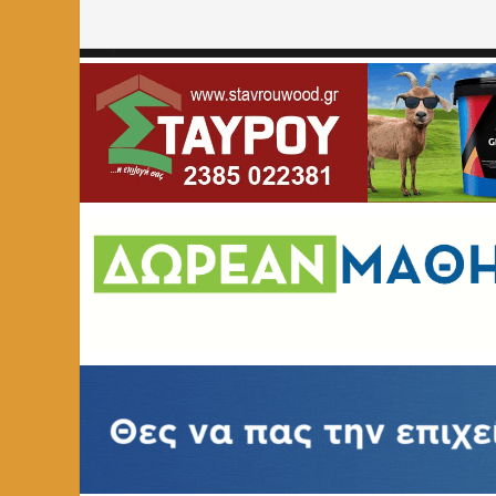
Home
»
ΕΚΚΛΗΣΙΑ
»
Τσάι πάρτυ Ιερού Ναού Αναλήψεως 