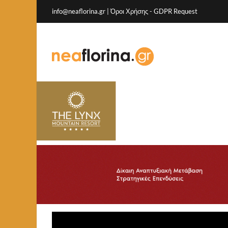
info@neaflorina.gr |
Όροι Χρήσης
-
GDPR Request