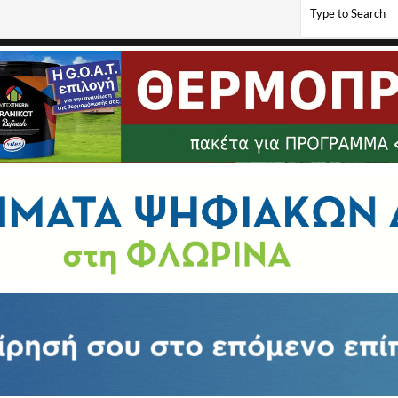
του Κυρίου Εργατικών Κατοικιών Αμυνταίου