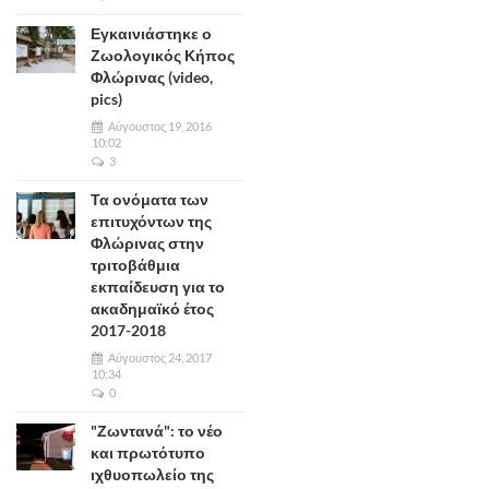
Εγκαινιάστηκε ο
Ζωολογικός Κήπος
Φλώρινας (video,
pics)
Αύγουστος 19, 2016
10:02
3
Τα ονόματα των
επιτυχόντων της
Φλώρινας στην
τριτοβάθμια
εκπαίδευση για το
ακαδημαϊκό έτος
2017-2018
Αύγουστος 24, 2017
10:34
0
"Ζωντανά": το νέο
και πρωτότυπο
ιχθυοπωλείο της