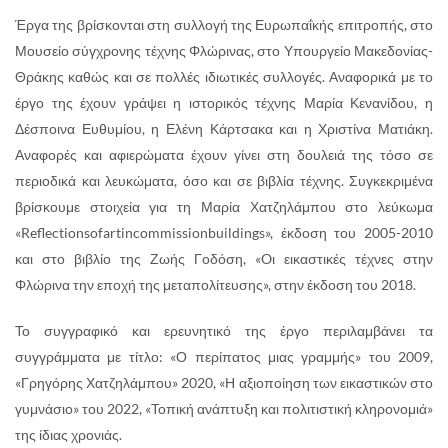
Έργα της βρίσκονται στη συλλογή της Ευρωπαΐκής επιτροπής, στο
Μουσείο σύγχρονης τέχνης Φλώρινας, στο Υπουργείο Μακεδονίας-
Θράκης καθώς και σε πολλές ιδιωτικές συλλογές. Αναφορικά με το
έργο της έχουν γράψει η ιστορικός τέχνης Μαρία Κενανίδου, η
Δέσποινα Ευθυμίου, η Ελένη Κάρτσακα και η Χριστίνα Ματιάκη.
Αναφορές και αφιερώματα έχουν γίνει στη δουλειά της τόσο σε
περιοδικά και λευκώματα, όσο και σε βιβλία τέχνης. Συγκεκριμένα
βρίσκουμε στοιχεία για τη Μαρία Χατζηλάμπου στο λεύκωμα
«Reflectionsofartincommissionbuildings», έκδοση του 2005-2010
και στο βιβλίο της Ζωής Γοδόση, «Oι εικαστικές τέχνες στην
Φλώρινα την εποχή της μεταπολίτευσης», στην έκδοση του 2018.
Το συγγραφικό και ερευνητικό της έργο περιλαμβάνει τα
συγγράμματα με τίτλο: «Ο περίπατος μιας γραμμής» του 2009,
«Γρηγόρης Χατζηλάμπου» 2020, «Η αξιοποίηση των εικαστικών στο
γυμνάσιο» του 2022, «Τοπική ανάπτυξη και πολιτιστική κληρονομιά»
της ίδιας χρονιάς.