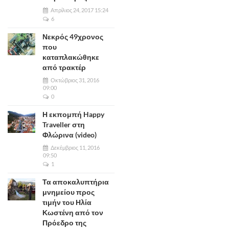
Απρίλιος 24, 2017 15:24
6
Νεκρός 49χρονος
που
καταπλακώθηκε
από τρακτέρ
Οκτώβριος 31, 2016
09:00
0
Η εκπομπή Happy
Traveller στη
Φλώρινα (video)
Δεκέμβριος 11, 2016
09:50
1
Τα αποκαλυπτήρια
μνημείου προς
τιμήν του Ηλία
Κωστένη από τον
Πρόεδρο της