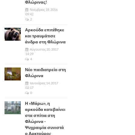
Φλώρινας!
Νοέμβριος 18, 2016
09:42
2
Αρκούδα επιτέθηκε
και τραυμάτισε
άνδρα στη Φλώρινα
Αύγουστος 20, 2017
14:29
4
Νέο παιδιατρείο στη
Φλώρινα
Ιανουάριος 14, 2017
02:17
0
Η «Μάρω», η
αρκούδα κατεβαίνει
στα σπίτια στη
Φλώρινα -
Ψυχραιμία συνιστά
ο Αρκτούρος