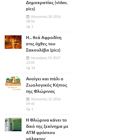
Δημοκρατίας (video,
pics)
Αύγουστος 28, 2016
08:56
1
Η... θεά Αφροδίτη
στις όχθες του
Σακουλέβα (pics)
Ιανουάριος 19, 2017
22:05
14
Ανοίγει και πάλι ο
Ζωολογικός Κήπος
της Φλώρινας
Αύγουστος 12, 2016
09:45
1
Η Φλώρινα κάνει το
δικό της ξεκίνημα με
ΑΤΜ φρέσκου
γάλακτος