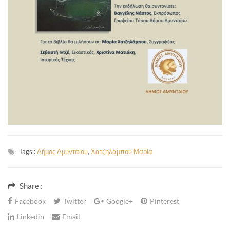
Tags :
Δήμος Αμυνταίου
,
Χατζηλάμπου Μαρία
Share :
Facebook
Twitter
Google+
Pinterest
Linkedin
Email