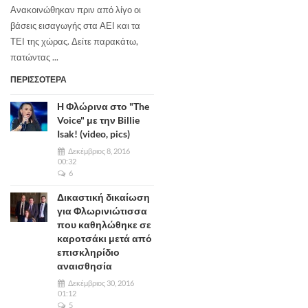
Ανακοινώθηκαν πριν από λίγο οι
βάσεις εισαγωγής στα ΑΕΙ και τα
ΤΕΙ της χώρας. Δείτε παρακάτω,
πατώντας ...
ΠΕΡΙΣΣΟΤΕΡΑ
Η Φλώρινα στο "The
Voice" με την Billie
Isak! (video, pics)
Δεκέμβριος 8, 2016
00:32
6
Δικαστική δικαίωση
για Φλωρινιώτισσα
που καθηλώθηκε σε
καροτσάκι μετά από
επισκληρίδιο
αναισθησία
Δεκέμβριος 30, 2016
01:12
5