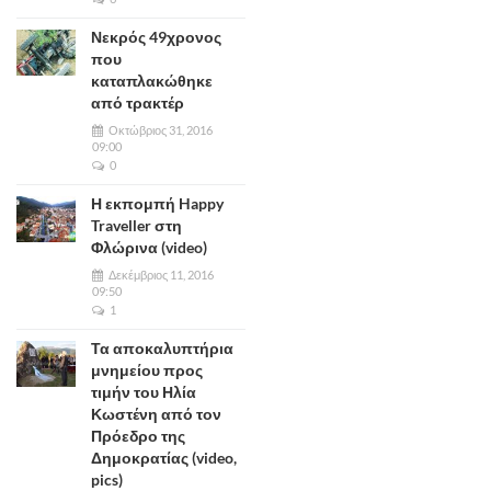
Νεκρός 49χρονος
που
καταπλακώθηκε
από τρακτέρ
Οκτώβριος 31, 2016
09:00
0
Η εκπομπή Happy
Traveller στη
Φλώρινα (video)
Δεκέμβριος 11, 2016
09:50
1
Τα αποκαλυπτήρια
μνημείου προς
τιμήν του Ηλία
Κωστένη από τον
Πρόεδρο της
Δημοκρατίας (video,
pics)