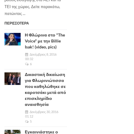
ΤΕΙ της χώρας. Δείτε παρακάτω,
πατώντας ...
ΠΕΡΙΣΣΟΤΕΡΑ
Η Φλώρινα στο "The
Voice" με την Billie
Isak! (video, pics)
Δεκέμβριος 8, 2016
00:32
6
Δικαστική δικαίωση
για Φλωρινιώτισσα
που καθηλώθηκε σε
καροτσάκι μετά από
επισκληρίδιο
αναισθησία
Δεκέμβριος 30, 2016
01:12
5
Εγκαινιάστηκε ο