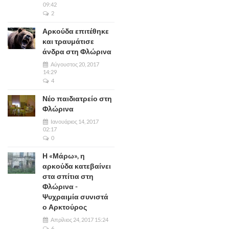
09:42
2
Αρκούδα επιτέθηκε
και τραυμάτισε
άνδρα στη Φλώρινα
Αύγουστος 20, 2017
14:29
4
Νέο παιδιατρείο στη
Φλώρινα
Ιανουάριος 14, 2017
02:17
0
Η «Μάρω», η
αρκούδα κατεβαίνει
στα σπίτια στη
Φλώρινα -
Ψυχραιμία συνιστά
ο Αρκτούρος
Απρίλιος 24, 2017 15:24
6