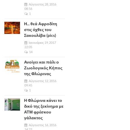
Αύγουστος 28, 2016
08:56
1
Η... θεά Αφροδίτη
στις όχθες του
Σακουλέβα (pics)
Ιανουάριος 19, 2017
22:05
14
Ανοίγει και πάλι ο
Ζωολογικός Κήπος
της Φλώρινας
Αύγουστος 12, 2016
09:45
1
Η Φλώρινα κάνει το
δικό της ξεκίνημα με
ΑΤΜ φρέσκου
γάλακτος
Αύγουστος 16, 2016
14:22