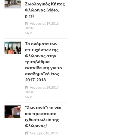
Ζωολογικός Κήπος
Φλώρινας (video,
pics)
Αύγουστος 19, 2016
10:02
3
Τα ονόματα των
επιτυχόντων της
Φλώρινας στην
τριτοβάθμια
εκπαίδευση για το
ακαδημαϊκό έτος
2017-2018
Αύγουστος 24, 2017
10:34
0
"Ζωντανά": το νέο
και πρωτότυπο
ιχθυοπωλείο της
Φλώρινας!
Νοέμβριος 18, 2016