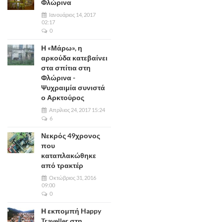
Φλώρινα
Ιανουάριος 14, 2017
02:17
0
Η «Μάρω», η
αρκούδα κατεβαίνει
στα σπίτια στη
Φλώρινα -
Ψυχραιμία συνιστά
ο Αρκτούρος
Απρίλιος 24, 2017 15:24
6
Νεκρός 49χρονος
που
καταπλακώθηκε
από τρακτέρ
Οκτώβριος 31, 2016
09:00
0
Η εκπομπή Happy
Traveller στη