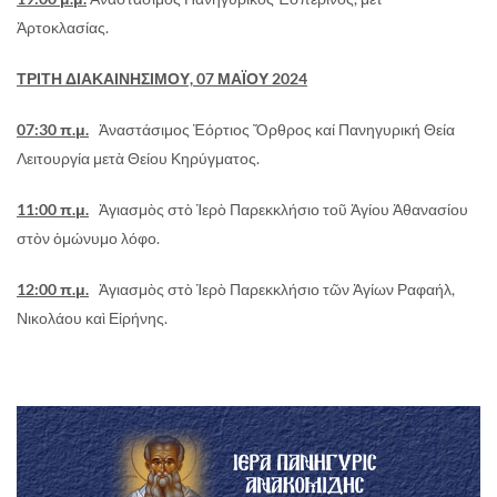
Ἀρτοκλασίας.
ΤΡΙΤΗ ΔΙΑΚΑΙΝΗΣΙΜΟΥ, 07 ΜΑΪΟΥ 2024
07:30 π.μ.
Ἀναστάσιμος Ἑόρτιος Ὄρθρος καί Πανηγυρική Θεία
Λειτουργία μετὰ Θείου Κηρύγματος.
11:00 π.μ.
Ἁγιασμὸς στὸ Ἱερὸ Παρεκκλήσιο τοῦ Ἁγίου Ἀθανασίου
στὸν ὁμώνυμο λόφο.
12:00 π.μ.
Ἁγιασμὸς στὸ Ἱερὸ Παρεκκλήσιο τῶν Ἁγίων Ραφαήλ,
Νικολάου καὶ Εἰρήνης.