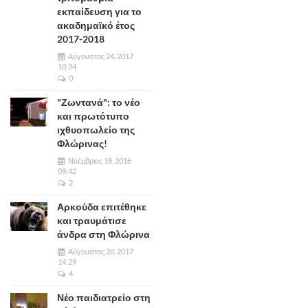
εκπαίδευση για το
ακαδημαϊκό έτος
2017-2018
Αύγουστος 24, 2017
10:34
0
"Ζωντανά": το νέο
και πρωτότυπο
ιχθυοπωλείο της
Φλώρινας!
Νοέμβριος 18, 2016
09:42
2
Αρκούδα επιτέθηκε
και τραυμάτισε
άνδρα στη Φλώρινα
Αύγουστος 20, 2017
14:29
4
Νέο παιδιατρείο στη