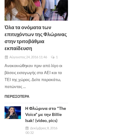
Όλα τα ονόματα των
επιτυχόντων της Φλώρινας
στην τριτοβάθμια
εκπαίδευση
Αύγουστος 24, 2016 11:46
1
Ανακοινώθηκαν πριν από λίγο οι
βάσεις εισαγωγής στα ΑΕΙ και τα
ΤΕΙ της χώρας. Δείτε παρακάτω,
πατώντας ...
ΠΕΡΙΣΣΟΤΕΡΑ
Η Φλώρινα στο "The
Voice" με την Billie
Isak! (video, pics)
Δεκέμβριος 8, 2016
00:32