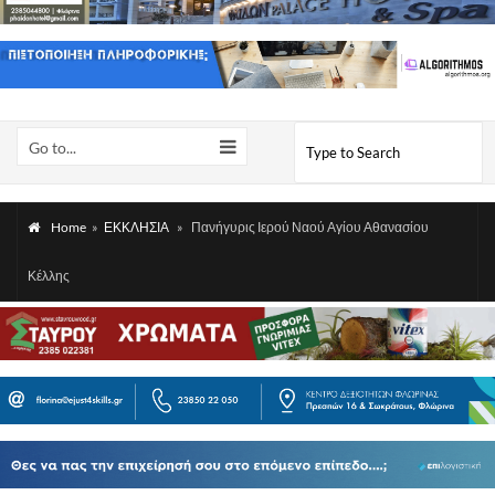
Go to...
Home
»
ΕΚΚΛΗΣΙΑ
»
Πανήγυρις Ιερού Ναού Αγίου Αθανασίου
Κέλλης