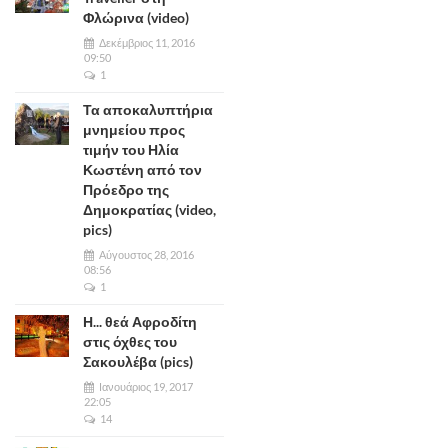
Φλώρινα (video)
Δεκέμβριος 11, 2016
09:50
1
Τα αποκαλυπτήρια
μνημείου προς
τιμήν του Ηλία
Κωστένη από τον
Πρόεδρο της
Δημοκρατίας (video,
pics)
Αύγουστος 28, 2016
08:56
1
Η... θεά Αφροδίτη
στις όχθες του
Σακουλέβα (pics)
Ιανουάριος 19, 2017
22:05
14