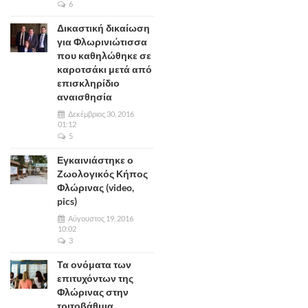
6
Δικαστική δικαίωση
για Φλωρινιώτισσα
που καθηλώθηκε σε
καροτσάκι μετά από
επισκληρίδιο
αναισθησία
Δεκέμβριος 30, 2016
01:12
5
Εγκαινιάστηκε ο
Ζωολογικός Κήπος
Φλώρινας (video,
pics)
Αύγουστος 19, 2016
10:02
3
Τα ονόματα των
επιτυχόντων της
Φλώρινας στην
τριτοβάθμια