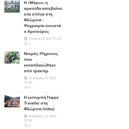
Η «Μάρω», η
αρκούδα κατεβαίνει
στα σπίτια στη
Φλώρινα -
Ψυχραιμία συνιστά
ο Αρκτούρος
Απρίλιος 24, 2017 15:24
6
Νεκρός 49χρονος
που
καταπλακώθηκε
από τρακτέρ
Οκτώβριος 31, 2016
09:00
0
Η εκπομπή Happy
Traveller στη
Φλώρινα (video)
Δεκέμβριος 11, 2016
09:50
1