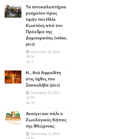
Τα αποκαλυπτήρια
μνημείου προς
τιμήν του Ηλία
Κωστένη από τον
Πρόεδρο της
Δημοκρατίας (video,
pics)
Αύγουστος 28, 2016
08:56
1
Η... θεά Αφροδίτη
στις όχθες του
Σακουλέβα (pics)
Ιανουάριος 19, 2017
22:05
14
Ανοίγει και πάλι ο
Ζωολογικός Κήπος
της Φλώρινας
Αύγουστος 12, 2016
09:45