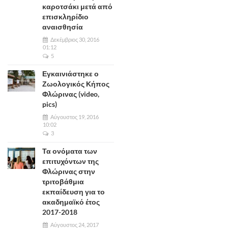
καροτσάκι μετά από
επισκληρίδιο
αναισθησία
Δεκέμβριος 30, 2016
01:12
5
Εγκαινιάστηκε ο
Ζωολογικός Κήπος
Φλώρινας (video,
pics)
Αύγουστος 19, 2016
10:02
3
Τα ονόματα των
επιτυχόντων της
Φλώρινας στην
τριτοβάθμια
εκπαίδευση για το
ακαδημαϊκό έτος
2017-2018
Αύγουστος 24, 2017