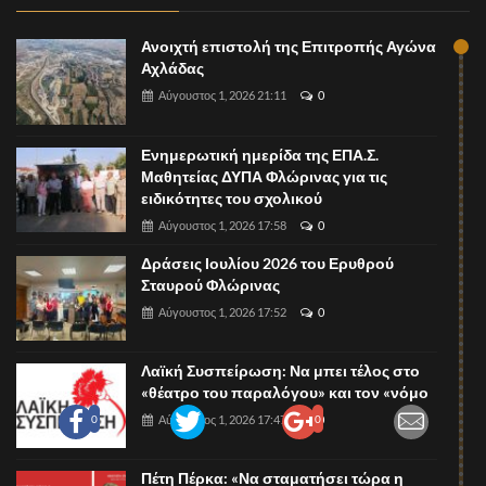
Ανοιχτή επιστολή της Επιτροπής Αγώνα
Αχλάδας
Αύγουστος 1, 2026 21:11
0
Ενημερωτική ημερίδα της ΕΠΑ.Σ.
Μαθητείας ΔΥΠΑ Φλώρινας για τις
ειδικότητες του σχολικού
Αύγουστος 1, 2026 17:58
0
Δράσεις Ιουλίου 2026 του Ερυθρού
Σταυρού Φλώρινας
Αύγουστος 1, 2026 17:52
0
Λαϊκή Συσπείρωση: Να μπει τέλος στο
«θέατρο του παραλόγου» και τον «νόμο
Αύγουστος 1, 2026 17:47
0
0
0
Πέτη Πέρκα: «Να σταματήσει τώρα η