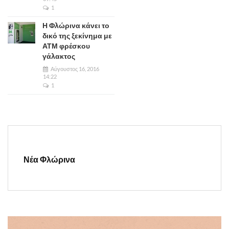
1
Η Φλώρινα κάνει το
δικό της ξεκίνημα με
ΑΤΜ φρέσκου
γάλακτος
Αύγουστος 16, 2016
14:22
1
Νέα Φλώρινα