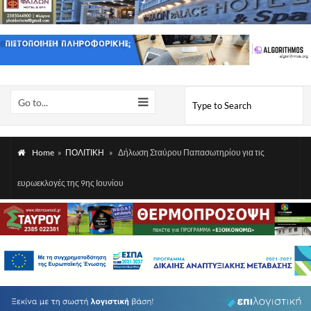
Go to...
Home
»
ΠΟΛΙΤΙΚΗ
»
Δήλωση Σταύρου Παπασωτηρίου για τις
ευρωεκλογές της 9ης Ιουνίου