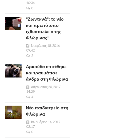
10:34
0
"Ζωντανά": το νέο
και πρωτότυπο
ιχθυοπωλείο της
Φλώρινας!
Νοέμβριος 18, 2016
09:42
2
Αρκούδα επιτέθηκε
και τραυμάτισε
άνδρα στη Φλώρινα
Αύγουστος 20, 2017
14:29
4
Νέο παιδιατρείο στη
Φλώρινα
Ιανουάριος 14, 2017
02:17
0