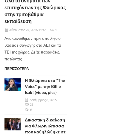
Όλα τα ονόματα των
επιτυχόντων της Φλώρινας
στην τριτοβάθμια
εκπαίδευση
Αύγουστος 24, 2016 11:46
1
Ανακοινώθηκαν πριν από λίγο οι
βάσεις εισαγωγής στα ΑΕΙ και τα
ΤΕΙ της χώρας. Δείτε παρακάτω,
πατώντας ...
ΠΕΡΙΣΣΟΤΕΡΑ
Η Φλώρινα στο "The
Voice" με την Billie
Isak! (video, pics)
Δεκέμβριος 8, 2016
00:32
6
Δικαστική δικαίωση
για Φλωρινιώτισσα
που καθηλώθηκε σε