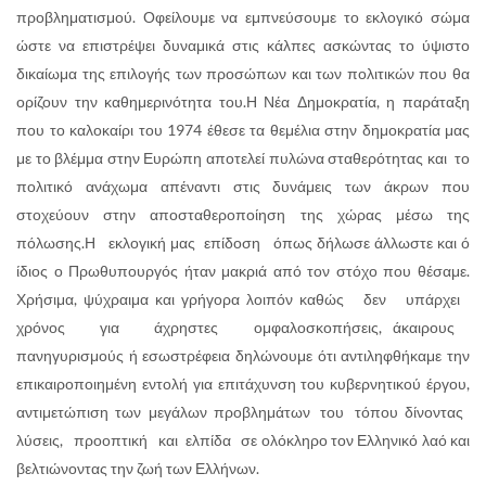
προβληματισμού. Οφείλουμε να εμπνεύσουμε το εκλογικό σώμα
ώστε να επιστρέψει δυναμικά στις κάλπες ασκώντας το ύψιστο
δικαίωμα της επιλογής των προσώπων και των πολιτικών που θα
ορίζουν την καθημερινότητα του.Η Νέα Δημοκρατία, η παράταξη
που το καλοκαίρι του 1974 έθεσε τα θεμέλια στην δημοκρατία μας
με το βλέμμα στην Ευρώπη αποτελεί πυλώνα σταθερότητας και το
πολιτικό ανάχωμα απέναντι στις δυνάμεις των άκρων που
στοχεύουν στην αποσταθεροποίηση της χώρας μέσω της
πόλωσης.Η εκλογική μας επίδοση όπως δήλωσε άλλωστε και ό
ίδιος ο Πρωθυπουργός ήταν μακριά από τον στόχο που θέσαμε.
Χρήσιμα, ψύχραιμα και γρήγορα λοιπόν καθώς δεν υπάρχει
χρόνος για άχρηστες ομφαλοσκοπήσεις, άκαιρους
πανηγυρισμούς ή εσωστρέφεια δηλώνουμε ότι αντιληφθήκαμε την
επικαιροποιημένη εντολή για επιτάχυνση του κυβερνητικού έργου,
αντιμετώπιση των μεγάλων προβλημάτων του τόπου δίνοντας
λύσεις, προοπτική και ελπίδα σε ολόκληρο τον Ελληνικό λαό και
βελτιώνοντας την ζωή των Ελλήνων.