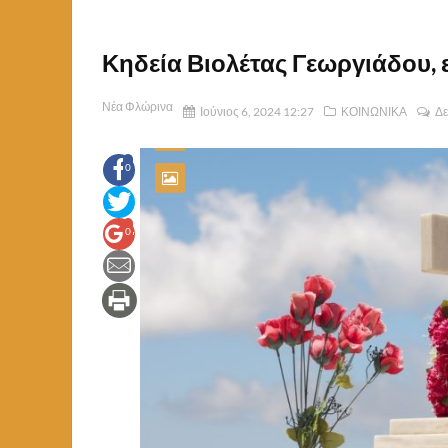
Κηδεία Βιολέτας Γεωργιάδου, 
Νέα Φλώρινα
Ιούνιος 6, 2024 12:27
ΚΟΙΝΩΝΙΚΑ
Δε
0
0