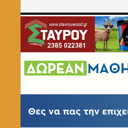
Home
»
ΚΟΙΝΩΝΙΚΑ
»
Κηδεία Βιολέτας Γεωργιάδου, ετώ