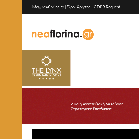
info@neaflorina.gr |
Όροι Χρήσης
-
GDPR Request