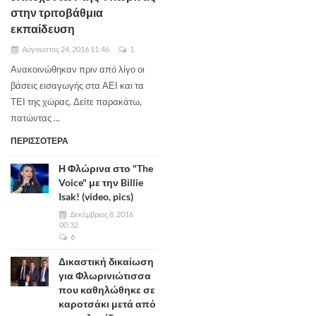
στην τριτοβάθμια
εκπαίδευση
Αύγουστος 24, 2016 11:46
1
Ανακοινώθηκαν πριν από λίγο οι
βάσεις εισαγωγής στα ΑΕΙ και τα
ΤΕΙ της χώρας. Δείτε παρακάτω,
πατώντας ...
ΠΕΡΙΣΣΟΤΕΡΑ
Η Φλώρινα στο "The
Voice" με την Billie
Isak! (video, pics)
Δεκέμβριος 8, 2016
00:32
6
Δικαστική δικαίωση
για Φλωρινιώτισσα
που καθηλώθηκε σε
καροτσάκι μετά από