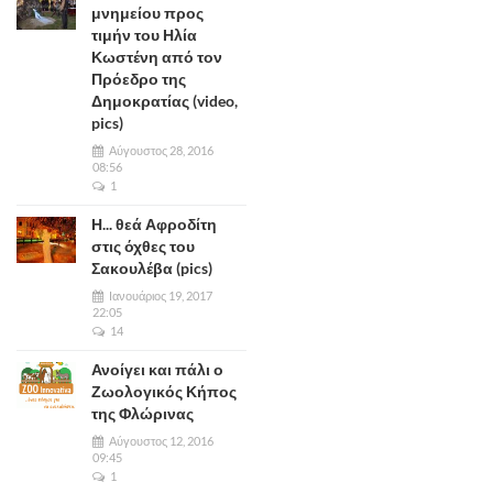
μνημείου προς
τιμήν του Ηλία
Κωστένη από τον
Πρόεδρο της
Δημοκρατίας (video,
pics)
Αύγουστος 28, 2016
08:56
1
Η... θεά Αφροδίτη
στις όχθες του
Σακουλέβα (pics)
Ιανουάριος 19, 2017
22:05
14
Ανοίγει και πάλι ο
Ζωολογικός Κήπος
της Φλώρινας
Αύγουστος 12, 2016
09:45
1