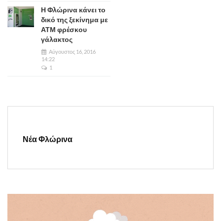
Η Φλώρινα κάνει το
δικό της ξεκίνημα με
ΑΤΜ φρέσκου
γάλακτος
Αύγουστος 16, 2016
14:22
1
Νέα Φλώρινα