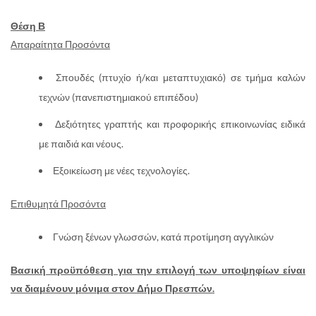
Θέση Β
Απαραίτητα Προσόντα
Σπουδές (πτυχίο ή/και μεταπτυχιακό) σε τμήμα καλών
τεχνών (πανεπιστημιακού επιπέδου)
Δεξιότητες γραπτής και προφορικής επικοινωνίας ειδικά
με παιδιά και νέους.
Εξοικείωση με νέες τεχνολογίες.
Επιθυμητά Προσόντα
Γνώση ξένων γλωσσών, κατά προτίμηση αγγλικών
Βασική προϋπόθεση για την επιλογή των υποψηφίων είναι
να διαμένουν μόνιμα στον Δήμο Πρεσπών.