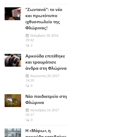
"Ζωντανά": το νέο
και πρωτότυπο
ιχθυοπωλείο της
Φλώρινας!
Νοέμβριος 18, 2016
09:42
2
Αρκούδα επιτέθηκε
και τραυμάτισε
άνδρα στη Φλώρινα
Αύγουστος 20, 2017
14:29
4
Νέο παιδιατρείο στη
Φλώρινα
Ιανουάριος 14, 2017
02:17
0
Η «Μάρω», η
αρκούδα κατεβαίνει