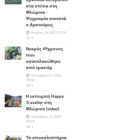
στα σπίτια στη
Φλώρινα -
Ψυχραιμία συνιστά
ο Αρκτούρος
Απρίλιος 24, 2017 15:24
6
Νεκρός 49χρονος
που
καταπλακώθηκε
από τρακτέρ
Οκτώβριος 31, 2016
09:00
0
Η εκπομπή Happy
Traveller στη
Φλώρινα (video)
Δεκέμβριος 11, 2016
09:50
1
Τα αποκαλυπτήρια