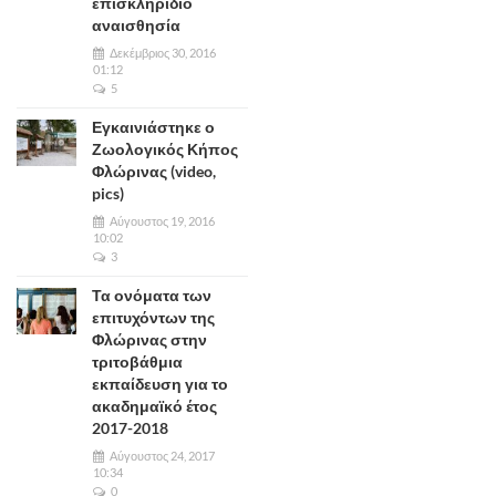
επισκληρίδιο
αναισθησία
Δεκέμβριος 30, 2016
01:12
5
Εγκαινιάστηκε ο
Ζωολογικός Κήπος
Φλώρινας (video,
pics)
Αύγουστος 19, 2016
10:02
3
Τα ονόματα των
επιτυχόντων της
Φλώρινας στην
τριτοβάθμια
εκπαίδευση για το
ακαδημαϊκό έτος
2017-2018
Αύγουστος 24, 2017
10:34
0