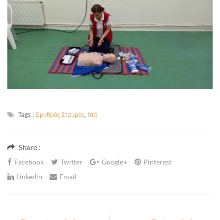
Tags :
Ερυθρός Σταυρός
,
Ιτιά
Share :
Facebook
Twitter
Google+
Pinterest
Linkedin
Email