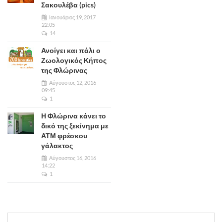
Σακουλέβα (pics)
Ιανουάριος 19, 2017
22:05
14
Ανοίγει και πάλι ο
Ζωολογικός Κήπος
της Φλώρινας
Αύγουστος 12, 2016
09:45
1
Η Φλώρινα κάνει το
δικό της ξεκίνημα με
ΑΤΜ φρέσκου
γάλακτος
Αύγουστος 16, 2016
14:22
1