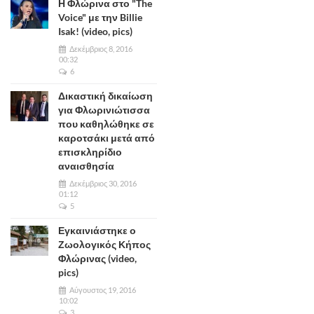
Η Φλώρινα στο "The
Voice" με την Billie
Isak! (video, pics)
Δεκέμβριος 8, 2016
00:32
6
Δικαστική δικαίωση
για Φλωρινιώτισσα
που καθηλώθηκε σε
καροτσάκι μετά από
επισκληρίδιο
αναισθησία
Δεκέμβριος 30, 2016
01:12
5
Εγκαινιάστηκε ο
Ζωολογικός Κήπος
Φλώρινας (video,
pics)
Αύγουστος 19, 2016
10:02
3