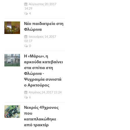
Αύγουστος 20, 2017
14:29
4
Νέο παιδιατρείο στη
Φλώρινα
Ιανουάριος 14, 2017
02:17
0
Η «Μάρω», η
αρκούδα κατεβαίνει
στα σπίτια στη
Φλώρινα -
Ψυχραιμία συνιστά
ο Αρκτούρος
Απρίλιος 24, 2017 15:24
6
Νεκρός 49χρονος
που
καταπλακώθηκε
από τρακτέρ