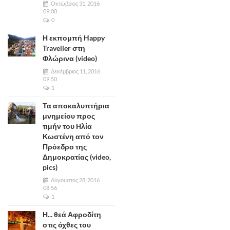
Οκτώβριος 31, 2016
09:00
0
Η εκπομπή Happy
Traveller στη
Φλώρινα (video)
Δεκέμβριος 11, 2016
09:50
1
Τα αποκαλυπτήρια
μνημείου προς
τιμήν του Ηλία
Κωστένη από τον
Πρόεδρο της
Δημοκρατίας (video,
pics)
Αύγουστος 28, 2016
08:56
1
Η... θεά Αφροδίτη
στις όχθες του