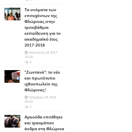
Τα ονόματα των
επιτυχόντων της
Φλώρινας στην
τριτοβάθμια
εκπαίδευση για το
ακαδημαϊκό έτος
2017-2018
Αύγουστος 24, 2017
10:34
0
"Ζωντανά": το νέο
και πρωτότυπο
ιχθυοπωλείο της
Φλώρινας!
Νοέμβριος 18, 2016
09:42
2
Αρκούδα επιτέθηκε
και τραυμάτισε
άνδρα στη Φλώρινα