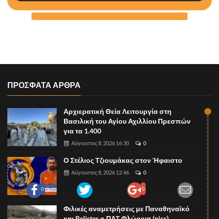
ΠΡΟΣΦΑΤΑ ΑΡΘΡΑ
Αρχιερατική Θεία Λειτουργία στη
Βασιλική του Αγίου Αχιλλίου Πρεσπών
για τα 1.400
Αύγουστος 8, 2026 16:30
0
Ο Στέλιος Τζιουμάκας στον Ήφαιστο
Αύγουστος 8, 2026 12:46
0
0
0
Φιλικές αναμετρήσεις με Παναθηναϊκό
και Pelister ο ΠΑΣ Φλώρινα (pics)