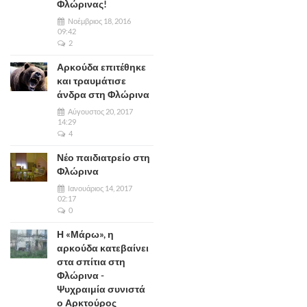
Φλώρινας!
Νοέμβριος 18, 2016
09:42
2
Αρκούδα επιτέθηκε
και τραυμάτισε
άνδρα στη Φλώρινα
Αύγουστος 20, 2017
14:29
4
Νέο παιδιατρείο στη
Φλώρινα
Ιανουάριος 14, 2017
02:17
0
Η «Μάρω», η
αρκούδα κατεβαίνει
στα σπίτια στη
Φλώρινα -
Ψυχραιμία συνιστά
ο Αρκτούρος