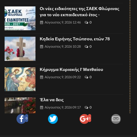
Οι νέες ειδικότητες της ΣΑΕΚ Φλώρινας
για το νέο εκπαιδευτικό έτος -
Αύγουστος 9, 2026 12:46
0
Κηδεία Ειρήνης Τσώτσου, ετών 78
Αύγουστος 9, 2026 10:28
0
Κήρυγμα Κυριακής Ι' Ματθαίου
Αύγουστος 9, 2026 09:22
0
Έλα να δεις
Αύγουστος 9, 2026 09:17
0
0
0
Θέση εργασίας (μάγειρα) στο The Lynx
Mountain Resort