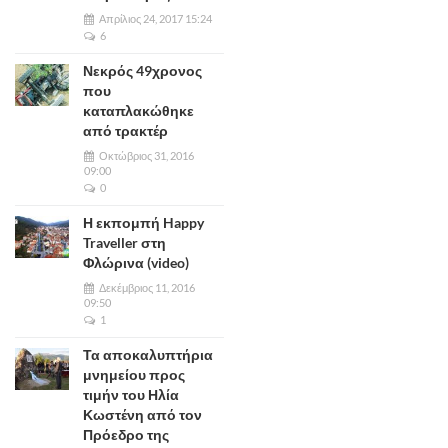
Απρίλιος 24, 2017 15:24
6
Νεκρός 49χρονος
που
καταπλακώθηκε
από τρακτέρ
Οκτώβριος 31, 2016
09:00
0
Η εκπομπή Happy
Traveller στη
Φλώρινα (video)
Δεκέμβριος 11, 2016
09:50
1
Τα αποκαλυπτήρια
μνημείου προς
τιμήν του Ηλία
Κωστένη από τον
Πρόεδρο της