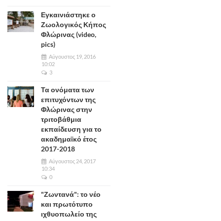
Εγκαινιάστηκε ο
Ζωολογικός Κήπος
Φλώρινας (video,
pics)
Αύγουστος 19, 2016
10:02
3
Τα ονόματα των
επιτυχόντων της
Φλώρινας στην
τριτοβάθμια
εκπαίδευση για το
ακαδημαϊκό έτος
2017-2018
Αύγουστος 24, 2017
10:34
0
"Ζωντανά": το νέο
και πρωτότυπο
ιχθυοπωλείο της