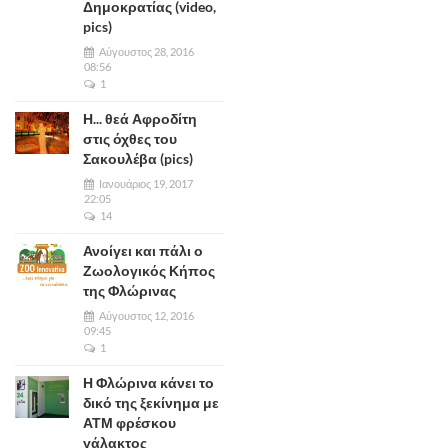
Δημοκρατίας (video,
pics)
Αύγουστος 28, 2016
08:56
1
Η... θεά Αφροδίτη
στις όχθες του
Σακουλέβα (pics)
Ιανουάριος 19, 2017
22:05
14
Ανοίγει και πάλι ο
Ζωολογικός Κήπος
της Φλώρινας
Αύγουστος 12, 2016
09:45
1
Η Φλώρινα κάνει το
δικό της ξεκίνημα με
ΑΤΜ φρέσκου
γάλακτος