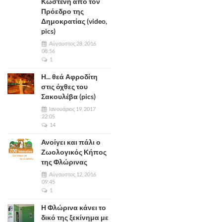
Κωστένη από τον
Πρόεδρο της
Δημοκρατίας (video,
pics)
Αύγουστος 28, 2016
08:56
1
Η... θεά Αφροδίτη
στις όχθες του
Σακουλέβα (pics)
Ιανουάριος 19, 2017
22:05
14
Ανοίγει και πάλι ο
Ζωολογικός Κήπος
της Φλώρινας
Αύγουστος 12, 2016
09:45
1
Η Φλώρινα κάνει το
δικό της ξεκίνημα με