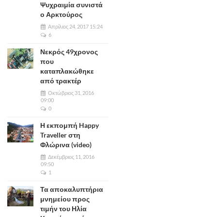
Ψυχραιμία συνιστά
ο Αρκτούρος
Απρίλιος 24, 2017 15:24
6
Νεκρός 49χρονος
που
καταπλακώθηκε
από τρακτέρ
Οκτώβριος 31, 2016
09:00
0
Η εκπομπή Happy
Traveller στη
Φλώρινα (video)
Δεκέμβριος 11, 2016
09:50
1
Τα αποκαλυπτήρια
μνημείου προς
τιμήν του Ηλία