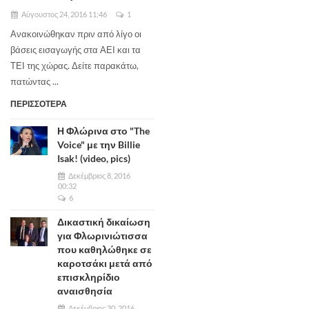
Αύγουστος 24, 2016 11:46
1
Ανακοινώθηκαν πριν από λίγο οι
βάσεις εισαγωγής στα ΑΕΙ και τα
ΤΕΙ της χώρας. Δείτε παρακάτω,
πατώντας ...
ΠΕΡΙΣΣΟΤΕΡΑ
Η Φλώρινα στο "The
Voice" με την Billie
Isak! (video, pics)
Δεκέμβριος 8, 2016
00:32
6
Δικαστική δικαίωση
για Φλωρινιώτισσα
που καθηλώθηκε σε
καροτσάκι μετά από
επισκληρίδιο
αναισθησία
Δεκέμβριος 30, 2016