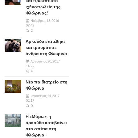
και πρωτότυπο
ιχθυοπωλείο της
Φλώρινας!
Νοέμβριος 18, 2016
09:42
2
Αρκούδα επιτέθηκε
και τραυμάτισε
άνδρα στη Φλώρινα
Αύγουστος 20, 2017
14:29
4
Νέο παιδιατρείο στη
Φλώρινα
Ιανουάριος 14, 2017
02:17
0
Η «Μάρω», η
αρκούδα κατεβαίνει
στα σπίτια στη
Φλώρινα -