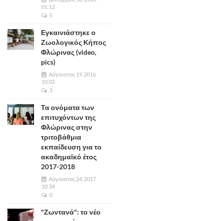
01:12
5
Εγκαινιάστηκε ο
Ζωολογικός Κήπος
Φλώρινας (video,
pics)
Αύγουστος 19, 2016
10:02
3
Τα ονόματα των
επιτυχόντων της
Φλώρινας στην
τριτοβάθμια
εκπαίδευση για το
ακαδημαϊκό έτος
2017-2018
Αύγουστος 24, 2017
10:34
0
"Ζωντανά": το νέο