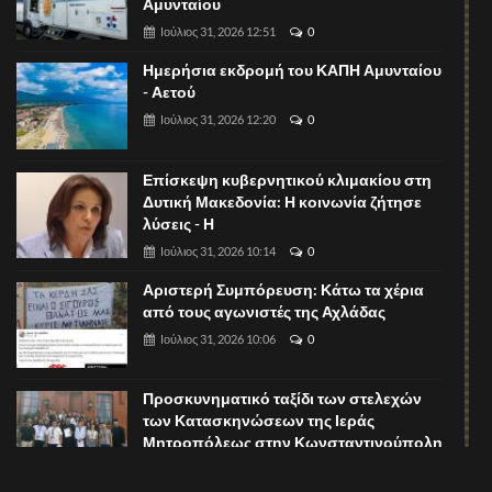
Αμυνταίου
Ιούλιος 31, 2026 12:51
0
Ημερήσια εκδρομή του ΚΑΠΗ Αμυνταίου
- Αετού
Ιούλιος 31, 2026 12:20
0
Επίσκεψη κυβερνητικού κλιμακίου στη
Δυτική Μακεδονία: Η κοινωνία ζήτησε
λύσεις - Η
Ιούλιος 31, 2026 10:14
0
Αριστερή Συμπόρευση: Κάτω τα χέρια
από τους αγωνιστές της Αχλάδας
Ιούλιος 31, 2026 10:06
0
Προσκυνηματικό ταξίδι των στελεχών
των Κατασκηνώσεων της Ιεράς
Μητροπόλεως στην Κωνσταντινούπολη
Ιούλιος 31, 2026 08:52
0