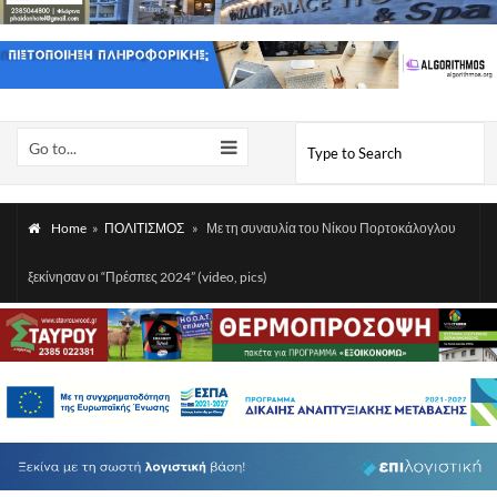
Go to...
Home
»
ΠΟΛΙΤΙΣΜΟΣ
»
Με τη συναυλία του Νίκου Πορτοκάλογλου
ξεκίνησαν οι “Πρέσπες 2024” (video, pics)