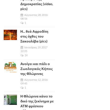
Δημοκρατίας (video,
pics)
Αύγουστος 28, 2016
08:56
1
Η... θεά Αφροδίτη
στις όχθες του
Σακουλέβα (pics)
Ιανουάριος 19, 2017
22:05
14
Ανοίγει και πάλι ο
Ζωολογικός Κήπος
της Φλώρινας
Αύγουστος 12, 2016
09:45
1
Η Φλώρινα κάνει το
δικό της ξεκίνημα με
ΑΤΜ φρέσκου