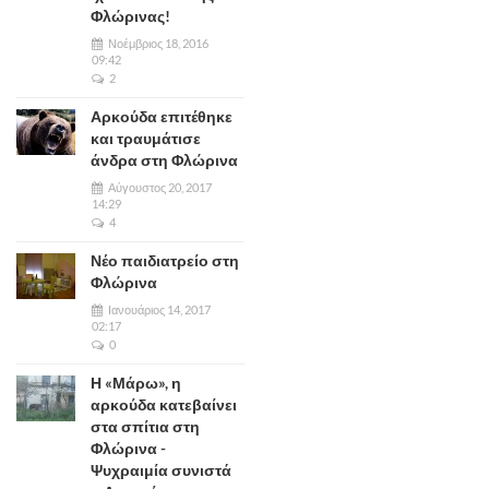
Φλώρινας!
Νοέμβριος 18, 2016
09:42
2
Αρκούδα επιτέθηκε
και τραυμάτισε
άνδρα στη Φλώρινα
Αύγουστος 20, 2017
14:29
4
Νέο παιδιατρείο στη
Φλώρινα
Ιανουάριος 14, 2017
02:17
0
Η «Μάρω», η
αρκούδα κατεβαίνει
στα σπίτια στη
Φλώρινα -
Ψυχραιμία συνιστά