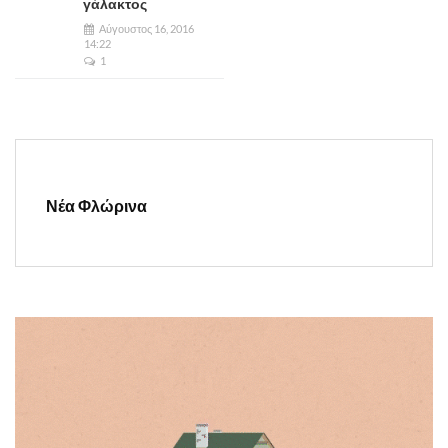
γάλακτος
Αύγουστος 16, 2016
14:22
1
Νέα Φλώρινα