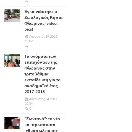
5
Εγκαινιάστηκε ο
Ζωολογικός Κήπος
Φλώρινας (video,
pics)
Αύγουστος 19, 2016
10:02
3
Τα ονόματα των
επιτυχόντων της
Φλώρινας στην
τριτοβάθμια
εκπαίδευση για το
ακαδημαϊκό έτος
2017-2018
Αύγουστος 24, 2017
10:34
0
"Ζωντανά": το νέο
και πρωτότυπο
ιχθυοπωλείο της