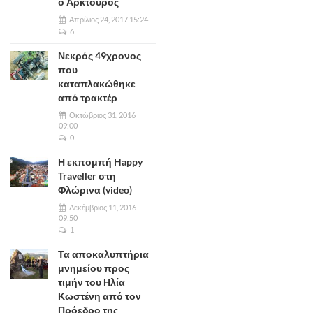
ο Αρκτούρος
Απρίλιος 24, 2017 15:24
6
Νεκρός 49χρονος
που
καταπλακώθηκε
από τρακτέρ
Οκτώβριος 31, 2016
09:00
0
Η εκπομπή Happy
Traveller στη
Φλώρινα (video)
Δεκέμβριος 11, 2016
09:50
1
Τα αποκαλυπτήρια
μνημείου προς
τιμήν του Ηλία
Κωστένη από τον
Πρόεδρο της