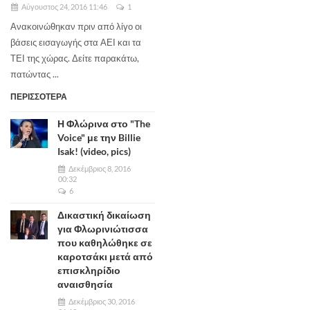
Αύγουστος 24, 2016 11:46
1
Ανακοινώθηκαν πριν από λίγο οι
βάσεις εισαγωγής στα ΑΕΙ και τα
ΤΕΙ της χώρας. Δείτε παρακάτω,
πατώντας ...
ΠΕΡΙΣΣΟΤΕΡΑ
Η Φλώρινα στο "The
Voice" με την Billie
Isak! (video, pics)
Δεκέμβριος 8, 2016
00:32
6
Δικαστική δικαίωση
για Φλωρινιώτισσα
που καθηλώθηκε σε
καροτσάκι μετά από
επισκληρίδιο
αναισθησία
Δεκέμβριος 30, 2016