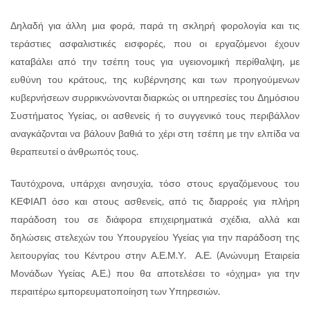
Δηλαδή για άλλη μια φορά, παρά τη σκληρή φορολογία και τις
τεράστιες ασφαλιστικές εισφορές, που οι εργαζόμενοι έχουν
καταβάλει από την τσέπη τους για υγειονομική περίθαλψη, με
ευθύνη του κράτους, της κυβέρνησης και των προηγούμενων
κυβερνήσεων συρρικνώνονται διαρκώς οι υπηρεσίες του Δημόσιου
Συστήματος Υγείας, οι ασθενείς ή το συγγενικό τους περιβάλλον
αναγκάζονται να βάλουν βαθιά το χέρι στη τσέπη με την ελπίδα να
θεραπευτεί ο άνθρωπός τους.
Ταυτόχρονα, υπάρχει ανησυχία, τόσο στους εργαζόμενους του
ΚΕΦΙΑΠ όσο και στους ασθενείς, από τις διαρροές για πλήρη
παράδοση του σε διάφορα επιχειρηματικά σχέδια, αλλά και
δηλώσεις στελεχών του Υπουργείου Υγείας για την παράδοση της
λειτουργίας του Κέντρου στην Α.Ε.Μ.Υ. Α.Ε. (Ανώνυμη Εταιρεία
Μονάδων Υγείας Α.Ε.) που θα αποτελέσει το «όχημα» για την
περαιτέρω εμπορευματοποίηση των Υπηρεσιών.