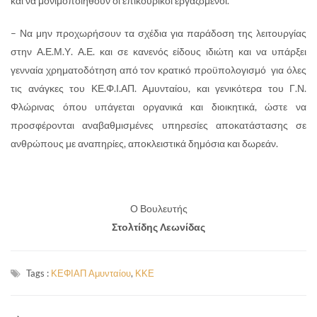
και να μονιμοποιηθούν οι επικουρικοί εργαζόμενοι.
– Να μην προχωρήσουν τα σχέδια για παράδοση της λειτουργίας
στην Α.Ε.Μ.Υ. Α.Ε. και σε κανενός είδους ιδιώτη και να υπάρξει
γενναία χρηματοδότηση από τον κρατικό προϋπολογισμό για όλες
τις ανάγκες του ΚΕ.Φ.Ι.ΑΠ. Αμυνταίου, και γενικότερα του Γ.Ν.
Φλώρινας όπου υπάγεται οργανικά και διοικητικά, ώστε να
προσφέρονται αναβαθμισμένες υπηρεσίες αποκατάστασης σε
ανθρώπους με αναπηρίες, αποκλειστικά δημόσια και δωρεάν.
Ο Βουλευτής
Στολτίδης Λεωνίδας
Tags :
ΚΕΦΙΑΠ Αμυνταίου
,
ΚΚΕ