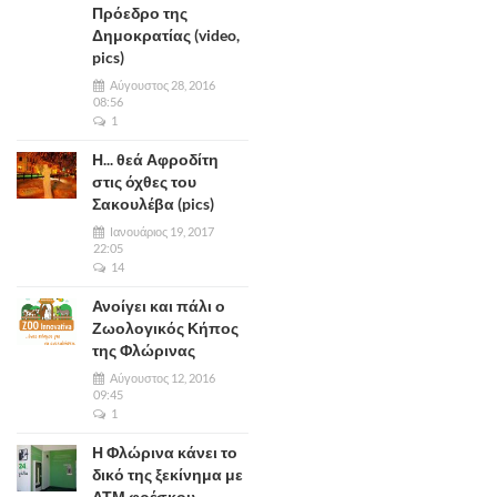
Πρόεδρο της
Δημοκρατίας (video,
pics)
Αύγουστος 28, 2016
08:56
1
Η... θεά Αφροδίτη
στις όχθες του
Σακουλέβα (pics)
Ιανουάριος 19, 2017
22:05
14
Ανοίγει και πάλι ο
Ζωολογικός Κήπος
της Φλώρινας
Αύγουστος 12, 2016
09:45
1
Η Φλώρινα κάνει το
δικό της ξεκίνημα με
ΑΤΜ φρέσκου