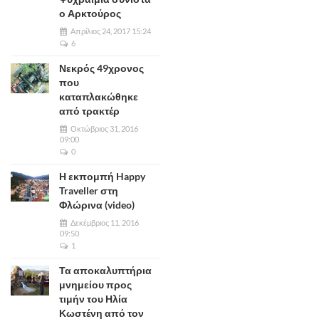
ο Αρκτούρος
Απρίλιος 24, 2017 15:24
6
Νεκρός 49χρονος
που
καταπλακώθηκε
από τρακτέρ
Οκτώβριος 31, 2016
09:00
0
Η εκπομπή Happy
Traveller στη
Φλώρινα (video)
Δεκέμβριος 11, 2016
09:50
1
Τα αποκαλυπτήρια
μνημείου προς
τιμήν του Ηλία
Κωστένη από τον