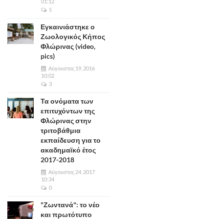
01:12
5
Εγκαινιάστηκε ο
Ζωολογικός Κήπος
Φλώρινας (video,
pics)
Αύγουστος 19, 2016
10:02
3
Τα ονόματα των
επιτυχόντων της
Φλώρινας στην
τριτοβάθμια
εκπαίδευση για το
ακαδημαϊκό έτος
2017-2018
Αύγουστος 24, 2017
10:34
0
"Ζωντανά": το νέο
και πρωτότυπο