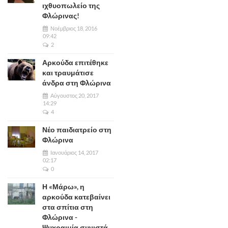
ιχθυοπωλείο της
Φλώρινας!
Νοέμβριος 18, 2016
09:42
2
Αρκούδα επιτέθηκε
και τραυμάτισε
άνδρα στη Φλώρινα
Αύγουστος 20, 2017
14:29
4
Νέο παιδιατρείο στη
Φλώρινα
Ιανουάριος 14, 2017
02:17
0
Η «Μάρω», η
αρκούδα κατεβαίνει
στα σπίτια στη
Φλώρινα -
Ψυχραιμία συνιστά