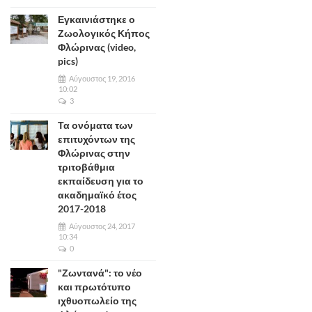
Εγκαινιάστηκε ο
Ζωολογικός Κήπος
Φλώρινας (video,
pics)
Αύγουστος 19, 2016
10:02
3
Τα ονόματα των
επιτυχόντων της
Φλώρινας στην
τριτοβάθμια
εκπαίδευση για το
ακαδημαϊκό έτος
2017-2018
Αύγουστος 24, 2017
10:34
0
"Ζωντανά": το νέο
και πρωτότυπο
ιχθυοπωλείο της