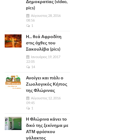
Δημοκρατίας (video,
pics)
Αύγουστος 28, 2016
08:56
1
Η... θεά Αφροδίτη
στις όχθες του
Σακουλέβα (pics)
Ιανουάριος 19, 2017
22:05
14
Ανοίγει και πάλι ο
Ζωολογικός Κήπος
της Φλώρινας
Αύγουστος 12, 2016
09:45
1
Η Φλώρινα κάνει το
δικό της ξεκίνημα με
ΑΤΜ φρέσκου
γάλακτος