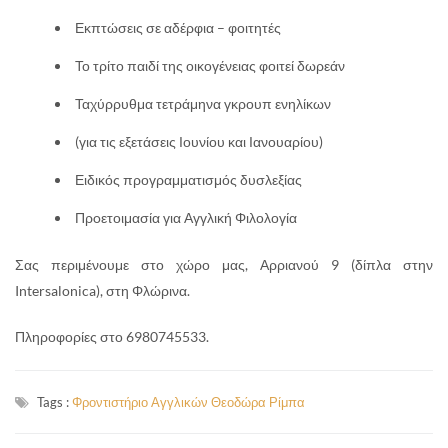
Εκπτώσεις σε αδέρφια – φοιτητές
Το τρίτο παιδί της οικογένειας φοιτεί δωρεάν
Ταχύρρυθμα τετράμηνα γκρουπ ενηλίκων
(για τις εξετάσεις Ιουνίου και Ιανουαρίου)
Ειδικός προγραμματισμός δυσλεξίας
Πρoετοιμασία για Αγγλική Φιλολογία
Σας περιμένουμε στο χώρο μας, Αρριανού 9 (δίπλα στην
Intersalonica), στη Φλώρινα.
Πληροφορίες στο 6980745533.
Tags :
Φροντιστήριο Αγγλικών Θεοδώρα Ρίμπα