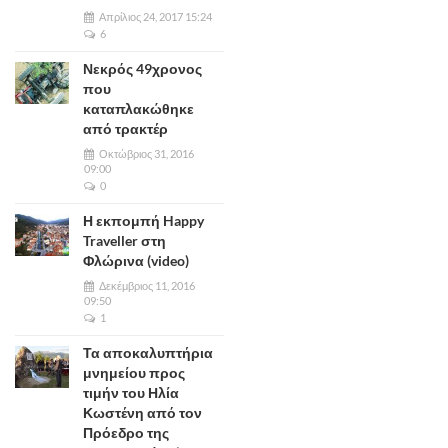
Απρίλιος 24, 2017 15:24
6
Νεκρός 49χρονος
που
καταπλακώθηκε
από τρακτέρ
Οκτώβριος 31, 2016
09:00
0
Η εκπομπή Happy
Traveller στη
Φλώρινα (video)
Δεκέμβριος 11, 2016
09:50
1
Τα αποκαλυπτήρια
μνημείου προς
τιμήν του Ηλία
Κωστένη από τον
Πρόεδρο της