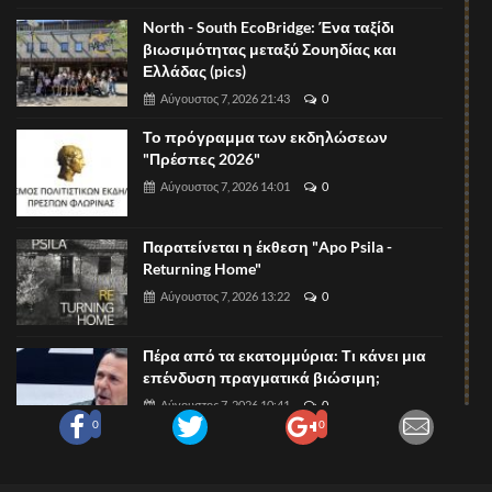
North - South EcoBridge: Ένα ταξίδι
βιωσιμότητας μεταξύ Σουηδίας και
Ελλάδας (pics)
Αύγουστος 7, 2026 21:43
0
Το πρόγραμμα των εκδηλώσεων
"Πρέσπες 2026"
Αύγουστος 7, 2026 14:01
0
Παρατείνεται η έκθεση "Apo Psila -
Returning Home"
Αύγουστος 7, 2026 13:22
0
Πέρα από τα εκατομμύρια: Τι κάνει μια
επένδυση πραγματικά βιώσιμη;
Αύγουστος 7, 2026 10:41
0
0
0
Η ΝΙΚΗ Φλώρινας για τον Ε65 και την
κατάσταση με τους αυτοκινητοδρόμους