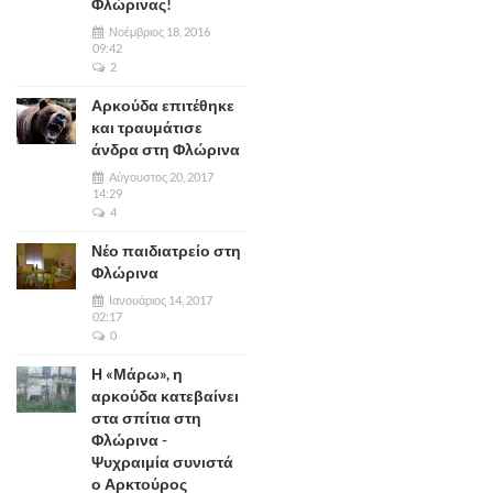
Φλώρινας!
Νοέμβριος 18, 2016
09:42
2
Αρκούδα επιτέθηκε
και τραυμάτισε
άνδρα στη Φλώρινα
Αύγουστος 20, 2017
14:29
4
Νέο παιδιατρείο στη
Φλώρινα
Ιανουάριος 14, 2017
02:17
0
Η «Μάρω», η
αρκούδα κατεβαίνει
στα σπίτια στη
Φλώρινα -
Ψυχραιμία συνιστά
ο Αρκτούρος