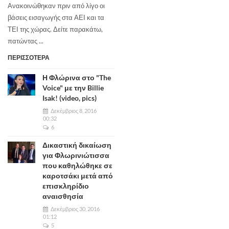
Ανακοινώθηκαν πριν από λίγο οι
βάσεις εισαγωγής στα ΑΕΙ και τα
ΤΕΙ της χώρας. Δείτε παρακάτω,
πατώντας ...
ΠΕΡΙΣΣΟΤΕΡΑ
Η Φλώρινα στο "The
Voice" με την Billie
Isak! (video, pics)
Δεκέμβριος 8, 2016
00:32
6
Δικαστική δικαίωση
για Φλωρινιώτισσα
που καθηλώθηκε σε
καροτσάκι μετά από
επισκληρίδιο
αναισθησία
Δεκέμβριος 30, 2016
01:12
5