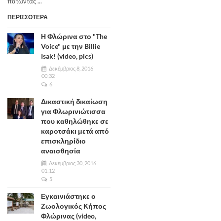
πατώντας ...
ΠΕΡΙΣΣΟΤΕΡΑ
Η Φλώρινα στο "The
Voice" με την Billie
Isak! (video, pics)
Δεκέμβριος 8, 2016
00:32
6
Δικαστική δικαίωση
για Φλωρινιώτισσα
που καθηλώθηκε σε
καροτσάκι μετά από
επισκληρίδιο
αναισθησία
Δεκέμβριος 30, 2016
01:12
5
Εγκαινιάστηκε ο
Ζωολογικός Κήπος
Φλώρινας (video,