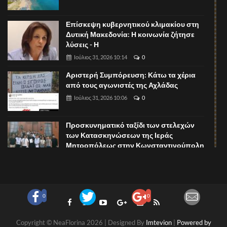
Επίσκεψη κυβερνητικού κλιμακίου στη
Δυτική Μακεδονία: Η κοινωνία ζήτησε
λύσεις - Η
Ιούλιος 31, 2026 10:14
0
Αριστερή Συμπόρευση: Κάτω τα χέρια
από τους αγωνιστές της Αχλάδας
Ιούλιος 31, 2026 10:06
0
Προσκυνηματικό ταξίδι των στελεχών
των Κατασκηνώσεων της Ιεράς
Μητροπόλεως στην Κωνσταντινούπολη
Ιούλιος 31, 2026 08:52
0
Μία ακόμη βραδιά The Lynx Melodies στη
βεράντα του The Lynx Mountain
0
0
Ιούλιος 31, 2026 08:45
0
Copyright © NeaFlorina 2026 | Designed By
Imtevion
|
Powered by
Μνημόσυνα Σαββάτου 1 και Κυριακής 2