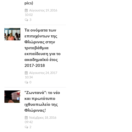
pics)
Αύγουστος 19, 2016
10:02
3
Τα ονόματα των
επιτυχόντων της
Φλώρινας στην
τριτοβάθμια
εκπαίδευση για το
ακαδημαϊκό έτος
2017-2018
Αύγουστος 24, 2017
10:34
0
"Ζωντανά": το νέο
και πρωτότυπο
ιχθυοπωλείο της
Φλώρινας!
Νοέμβριος 18, 2016
09:42
2