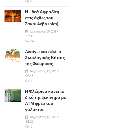
1
Η... θεά Αφροδίτη
στις όχθες του
Σακουλέβα (pics)
Ιανουάριος 19, 2017
22:05
14
Ανοίγει και πάλι ο
Ζωολογικός Κήπος
της Φλώρινας
Αύγουστος 12, 2016
09:45
1
Η Φλώρινα κάνει το
δικό της ξεκίνημα με
ΑΤΜ φρέσκου
γάλακτος
Αύγουστος 16, 2016
14:22
1