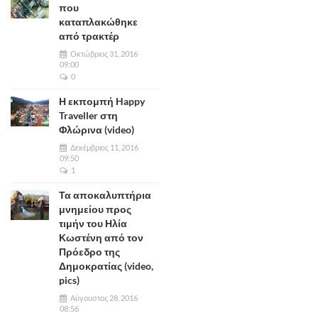
που
καταπλακώθηκε
από τρακτέρ
Οκτώβριος 31, 2016
09:00
0
Η εκπομπή Happy
Traveller στη
Φλώρινα (video)
Δεκέμβριος 11, 2016
09:50
1
Τα αποκαλυπτήρια
μνημείου προς
τιμήν του Ηλία
Κωστένη από τον
Πρόεδρο της
Δημοκρατίας (video,
pics)
Αύγουστος 28, 2016
08:56