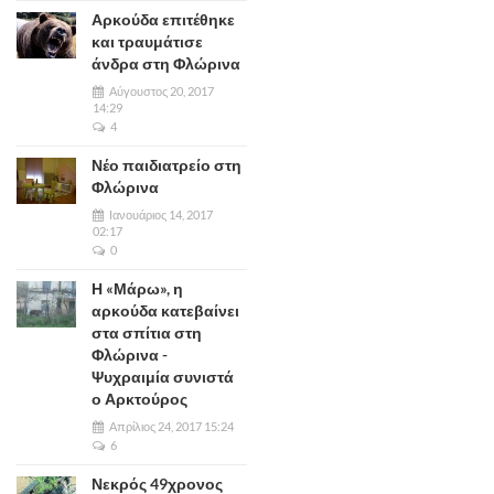
Αρκούδα επιτέθηκε
και τραυμάτισε
άνδρα στη Φλώρινα
Αύγουστος 20, 2017
14:29
4
Νέο παιδιατρείο στη
Φλώρινα
Ιανουάριος 14, 2017
02:17
0
Η «Μάρω», η
αρκούδα κατεβαίνει
στα σπίτια στη
Φλώρινα -
Ψυχραιμία συνιστά
ο Αρκτούρος
Απρίλιος 24, 2017 15:24
6
Νεκρός 49χρονος