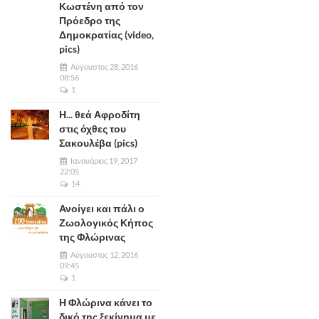
Κωστένη από τον
Πρόεδρο της
Δημοκρατίας (video,
pics)
Αύγουστος 28, 2016
08:56
1
Η... θεά Αφροδίτη
στις όχθες του
Σακουλέβα (pics)
Ιανουάριος 19, 2017
22:05
14
Ανοίγει και πάλι ο
Ζωολογικός Κήπος
της Φλώρινας
Αύγουστος 12, 2016
09:45
1
Η Φλώρινα κάνει το
δικό της ξεκίνημα με