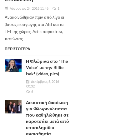
Αύγουστος 24, 2016 11:46
1
Ανακοινώθηκαν πριν από λίγο οι
βάσεις εισαγωγής στα ΑΕΙ και τα
ΤΕΙ της χώρας. Δείτε παρακάτω,
πατώντας ...
ΠΕΡΙΣΣΟΤΕΡΑ
Η Φλώρινα στο "The
Voice" με την Billie
Isak! (video, pics)
Δεκέμβριος 8, 2016
00:32
6
Δικαστική δικαίωση
για Φλωρινιώτισσα
που καθηλώθηκε σε
καροτσάκι μετά από
επισκληρίδιο
αναισθησία