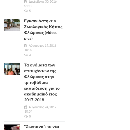
Δεκέμβριος 30, 2016
01:12
5
Εγκαινιάστηκε ο
Ζωολογικός Κήπος
Φλώρινας (video,
pics)
Αύγουστος 19, 2016
10:02
3
Τα ονόματα των
επιτυχόντων της
Φλώρινας στην
τριτοβάθμια
εκπαίδευση για το
ακαδημαϊκό έτος
2017-2018
Αύγουστος 24, 2017
10:34
0
"Ζωντανά": το νέο