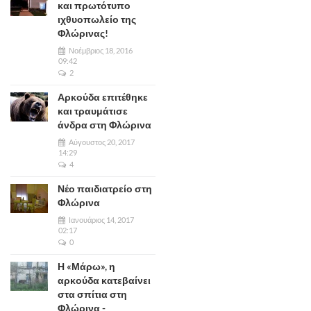
και πρωτότυπο
ιχθυοπωλείο της
Φλώρινας!
Νοέμβριος 18, 2016
09:42
2
Αρκούδα επιτέθηκε
και τραυμάτισε
άνδρα στη Φλώρινα
Αύγουστος 20, 2017
14:29
4
Νέο παιδιατρείο στη
Φλώρινα
Ιανουάριος 14, 2017
02:17
0
Η «Μάρω», η
αρκούδα κατεβαίνει
στα σπίτια στη
Φλώρινα -