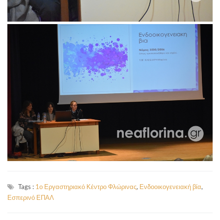
Tags :
1ο Εργαστηριακό Κέντρο Φλώρινας
,
Ενδοοικογενειακή βία
,
Εσπερινό ΕΠΑΛ