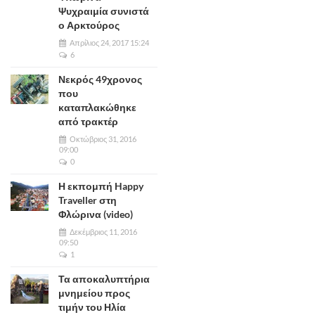
Ψυχραιμία συνιστά
ο Αρκτούρος
Απρίλιος 24, 2017 15:24
6
Νεκρός 49χρονος
που
καταπλακώθηκε
από τρακτέρ
Οκτώβριος 31, 2016
09:00
0
Η εκπομπή Happy
Traveller στη
Φλώρινα (video)
Δεκέμβριος 11, 2016
09:50
1
Τα αποκαλυπτήρια
μνημείου προς
τιμήν του Ηλία