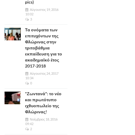
pics)
Αύγουστος 19, 2016
10:02
3
Τα ονόματα των
επιτυχόντων της
Φλώρινας στην
τριτοβάθμια
εκπαίδευση για το
ακαδημαϊκό έτος
2017-2018
Αύγουστος 24, 2017
10:34
0
"Ζωντανά": το νέο
και πρωτότυπο
ιχθυοπωλείο της
Φλώρινας!
Νοέμβριος 18, 2016
09:42
2