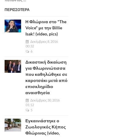
ΠΕΡΙΣΣΟΤΕΡΑ
Η Φλώρινα στο "The
Voice" με την Billie
Isak! (video, pics)
Δεκέμβριος 8, 2016
00:32
6
Δικαστική δικαίωση
για Φλωρινιώτισσα
που καθηλώθηκε σε
καροτσάκι μετά από
επισκληρίδιο
αναισθησία
Δεκέμβριος 30, 2016
01:12
5
Εγκαινιάστηκε ο
Ζωολογικός Κήπος
Φλώρινας (video,