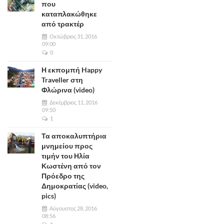
που
καταπλακώθηκε
από τρακτέρ
Οκτώβριος 31, 2016
09:00
0
Η εκπομπή Happy
Traveller στη
Φλώρινα (video)
Δεκέμβριος 11, 2016
09:50
1
Τα αποκαλυπτήρια
μνημείου προς
τιμήν του Ηλία
Κωστένη από τον
Πρόεδρο της
Δημοκρατίας (video,
pics)
Αύγουστος 28, 2016
08:56