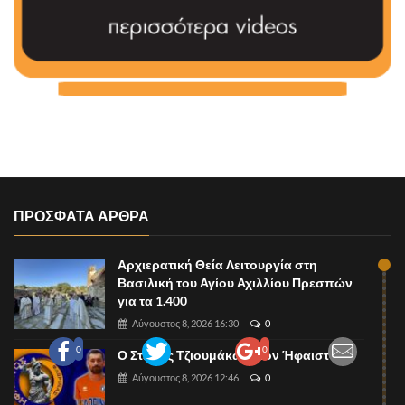
ΠΡΟΣΦΑΤΑ ΑΡΘΡΑ
Αρχιερατική Θεία Λειτουργία στη
Βασιλική του Αγίου Αχιλλίου Πρεσπών
για τα 1.400
Αύγουστος 8, 2026 16:30
0
0
0
Ο Στέλιος Τζιουμάκας στον Ήφαιστο
Αύγουστος 8, 2026 12:46
0