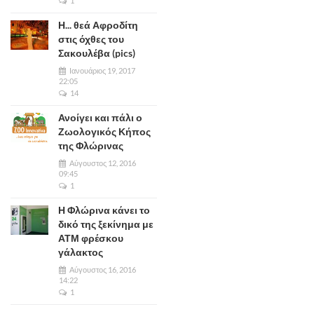
1
Η... θεά Αφροδίτη
στις όχθες του
Σακουλέβα (pics)
Ιανουάριος 19, 2017
22:05
14
Ανοίγει και πάλι ο
Ζωολογικός Κήπος
της Φλώρινας
Αύγουστος 12, 2016
09:45
1
Η Φλώρινα κάνει το
δικό της ξεκίνημα με
ΑΤΜ φρέσκου
γάλακτος
Αύγουστος 16, 2016
14:22
1