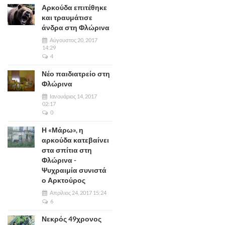
Αρκούδα επιτέθηκε
και τραυμάτισε
άνδρα στη Φλώρινα
Αύγουστος 20, 2017
14:29
4
Νέο παιδιατρείο στη
Φλώρινα
Ιανουάριος 14, 2017
02:17
0
Η «Μάρω», η
αρκούδα κατεβαίνει
στα σπίτια στη
Φλώρινα -
Ψυχραιμία συνιστά
ο Αρκτούρος
Απρίλιος 24, 2017 15:24
6
Νεκρός 49χρονος