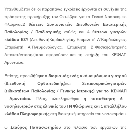
Υπενθυμίζεται ότι οι παραπάνω εγκρίσεις έρχονται σε συνέχεια της
πρόσφατης προκήρυξης τον Οκτώβριο για το Γενικό Νοσοκομείο
Φλώρινας
2 θέσεων Συντονιστών Διευθυντών Εσωτερικής
Παθολογίας / Παιδιατρικής
καθώς και
4 θέσεων γιατρών
κλάδου ΕΣΥ
(ΔιευθυντήΚαρδιολογίας, Επιμελητή Α΄Καρδιολογίας,
Επιμελητή Α΄Πνευμονολογίας, Επιμελητή Β΄Φυσικής/Ιατρικής
Αποκατάστασης)που αφορούσαν και τη στήριξη του ΚΕΦΙΑΠ
Αμυνταίου.
Επίσης, προωθήθηκε
ο διορισμός ενός ακόμα μόνιμου γιατρού
(Διευθυντή Ορθοπεδικής)
και
2επικουρικώνγιατρών
(ειδικοτήτων Παθολογίας / Γενικής Ιατρικής) για το ΚΕΦΙΑΠ
Αμυνταίου
. Τέλος, ολοκληρώθηκε
η τοποθέτηση 6
νοσηλευτριών στις κλινικές του ΓΝ Φλώρινας και
1 υπαλλήλου
κλάδου Πληροφορικής
στη διοικητική υπηρεσία του νοσοκομείου.
Ο
Σταύρος Παπασωτηρίου
στο πλαίσιο των εργασιών της