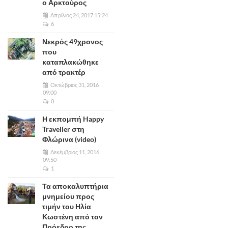
ο Αρκτούρος
Απρίλιος 24, 2017 15:24
6
Νεκρός 49χρονος
που
καταπλακώθηκε
από τρακτέρ
Οκτώβριος 31, 2016
09:00
0
Η εκπομπή Happy
Traveller στη
Φλώρινα (video)
Δεκέμβριος 11, 2016
09:50
1
Τα αποκαλυπτήρια
μνημείου προς
τιμήν του Ηλία
Κωστένη από τον
Πρόεδρο της