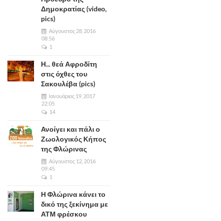
Δημοκρατίας (video,
pics)
Αύγουστος 28, 2016
08:56
1
Η... θεά Αφροδίτη
στις όχθες του
Σακουλέβα (pics)
Ιανουάριος 19, 2017
22:05
14
Ανοίγει και πάλι ο
Ζωολογικός Κήπος
της Φλώρινας
Αύγουστος 12, 2016
09:45
1
Η Φλώρινα κάνει το
δικό της ξεκίνημα με
ΑΤΜ φρέσκου