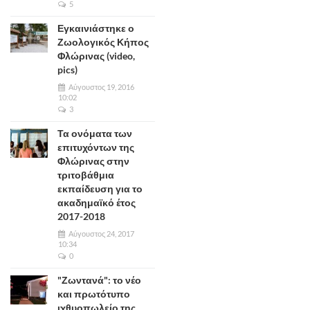
5
Εγκαινιάστηκε ο
Ζωολογικός Κήπος
Φλώρινας (video,
pics)
Αύγουστος 19, 2016
10:02
3
Τα ονόματα των
επιτυχόντων της
Φλώρινας στην
τριτοβάθμια
εκπαίδευση για το
ακαδημαϊκό έτος
2017-2018
Αύγουστος 24, 2017
10:34
0
"Ζωντανά": το νέο
και πρωτότυπο
ιχθυοπωλείο της