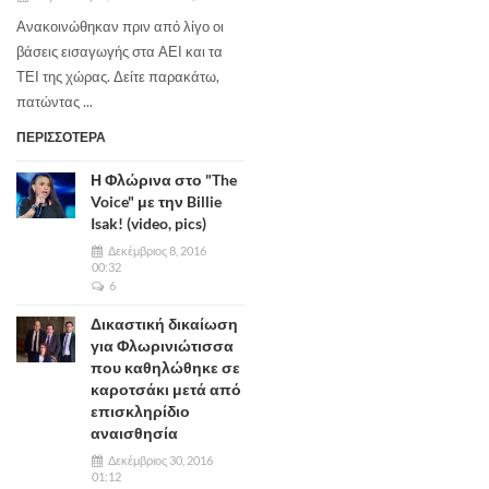
Ανακοινώθηκαν πριν από λίγο οι
βάσεις εισαγωγής στα ΑΕΙ και τα
ΤΕΙ της χώρας. Δείτε παρακάτω,
πατώντας ...
ΠΕΡΙΣΣΟΤΕΡΑ
Η Φλώρινα στο "The
Voice" με την Billie
Isak! (video, pics)
Δεκέμβριος 8, 2016
00:32
6
Δικαστική δικαίωση
για Φλωρινιώτισσα
που καθηλώθηκε σε
καροτσάκι μετά από
επισκληρίδιο
αναισθησία
Δεκέμβριος 30, 2016
01:12