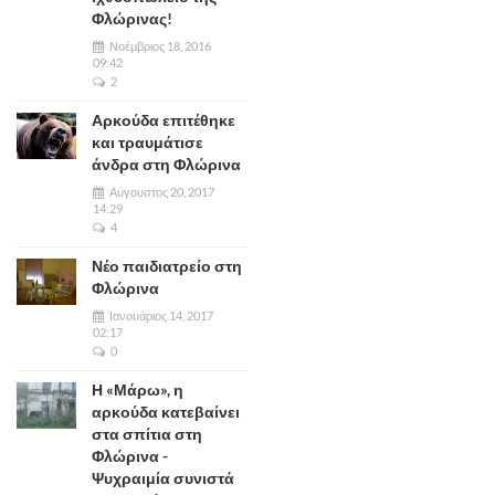
Φλώρινας!
Νοέμβριος 18, 2016
09:42
2
Αρκούδα επιτέθηκε
και τραυμάτισε
άνδρα στη Φλώρινα
Αύγουστος 20, 2017
14:29
4
Νέο παιδιατρείο στη
Φλώρινα
Ιανουάριος 14, 2017
02:17
0
Η «Μάρω», η
αρκούδα κατεβαίνει
στα σπίτια στη
Φλώρινα -
Ψυχραιμία συνιστά