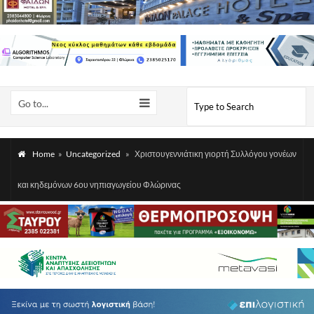
Go to...
Home
»
Uncategorized
»
Χριστουγεννιάτικη γιορτή Συλλόγου γονέων
και κηδεμόνων 6ου νηπιαγωγείου Φλώρινας