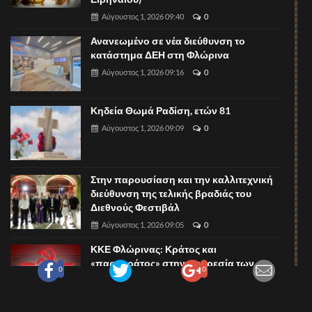
Αύγουστος 1, 2026 09:40
0
Ανανεωμένο σε νέα διεύθυνση το
κατάστημα ΔΕΗ στη Φλώρινα
Αύγουστος 1, 2026 09:16
0
Κηδεία Θωμά Ραδίση, ετών 81
Αύγουστος 1, 2026 09:09
0
Στην παρουσίαση και την καλλιτεχνική
διεύθυνση της τελικής βραδιάς του
Διεθνούς Φεστιβάλ
Αύγουστος 1, 2026 09:05
0
ΚΚΕ Φλώρινας: Κράτος και
«παρακράτος» στην υπηρεσία των
0
0
κερδών Μυτιληναίου - Ρόζα
Αύγουστος 1, 2026 09:02
0