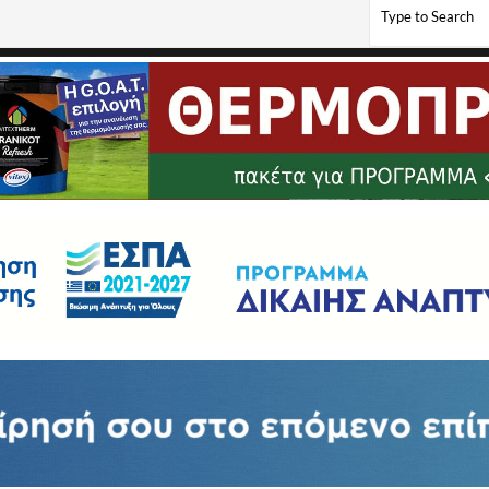
ειακού Αστυνομικού Διευθυντή Δυτικής Μακεδονίας, με ομόλογους υπηρεσιακούς πα