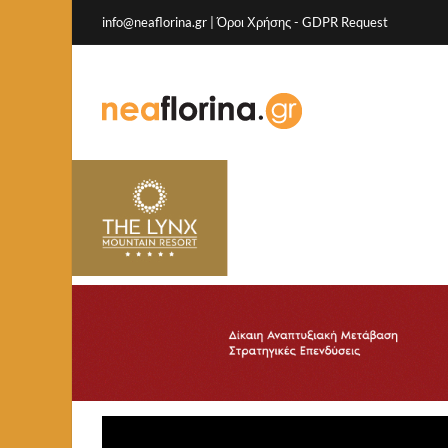
info@neaflorina.gr |
Όροι Χρήσης
-
GDPR Request