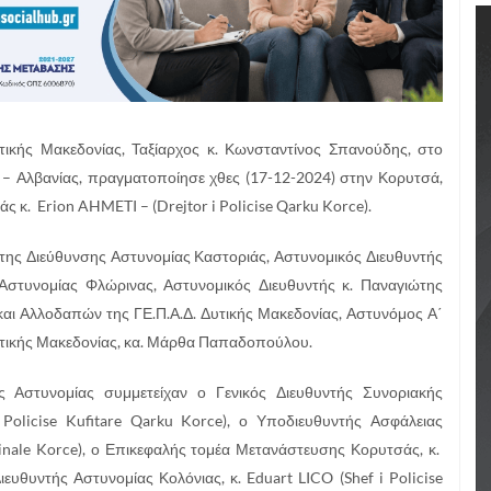
τικής Μακεδονίας, Ταξίαρχος κ. Κωνσταντίνος Σπανούδης, στο
– Αλβανίας, πραγματοποίησε χθες (17-12-2024) στην Κορυτσά,
 κ. Erion AHMETI – (Drejtor i Policise Qarku Korce).
ς της Διεύθυνσης Αστυνομίας Καστοριάς, Αστυνομικός Διευθυντής
 Αστυνομίας Φλώρινας, Αστυνομικός Διευθυντής κ. Παναγιώτης
αι Αλλοδαπών της ΓΕ.Π.Α.Δ. Δυτικής Μακεδονίας, Αστυνόμος Α΄
Δυτικής Μακεδονίας, κα. Μάρθα Παπαδοπούλου.
 Αστυνομίας συμμετείχαν ο Γενικός Διευθυντής Συνοριακής
Policise Kufitare Qarku Korce), ο Υποδιευθυντής Ασφάλειας
minale Korce), ο Επικεφαλής τομέα Μετανάστευσης Κορυτσάς, κ.
ιευθυντής Αστυνομίας Κολόνιας, κ. Eduart LICO (Shef i Policise