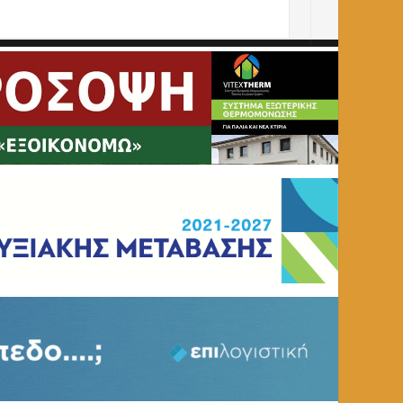
ράγοντες της Αλβανικής Αστυνομίας στην Κορυτσά