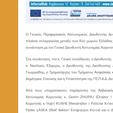
Ο Γενικός Περιφερειακός Αστυνομικός Διευθυντής Δυ
πλαίσιο συνεργασίας μεταξύ των δύο χωρών Ελλάδας 
συνάντηση με τον Γενικό Διευθυντή Αστυνομίας Κορυτσάς
Στη συνάντηση, τον κ. Γενικό συνόδευαν, ο Διευθυντή
κ. Νικόλαος Έξαρχος, ο Διευθυντής της Διεύθυνσης
Γεωργιάδης, ο Τμηματάρχης του Τμήματος Ασφαλείας κ
Δημήτριος Στιούκης και η Υπασπίστρια της ΓΕ.Π.Α.Δ. 
Από τους υπηρεσιακούς παράγοντες της Αλβανικής
Αστυνομίας Κορυτσάς κ. Gezim ZHUPAJ (Drejtor i 
Κορυτσάς κ. Hajri KUSHE (Nendrejtor i Policise Kri
Pjeter LASKA (Shef Sektori Emigracjon Korce) και ο Δ