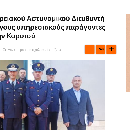
ερειακού Αστυνομικού Διευθυντή
ογους υπηρεσιακούς παράγοντες
ην Κορυτσά
Δεν επιτρέπεται σχολιασμός
0