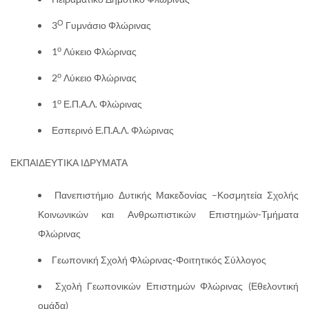
Ο
3
Γυμνάσιο Φλώρινας
ο
1
Λύκειο Φλώρινας
ο
2
Λύκειο Φλώρινας
ο
1
Ε.Π.Α.Λ. Φλώρινας
Εσπερινό Ε.Π.Α.Λ. Φλώρινας
ΕΚΠΑΙΔΕΥΤΙΚΑ ΙΔΡΥΜΑΤΑ
Πανεπιστήμιο Δυτικής Μακεδονίας –Κοσμητεία Σχολής
Κοινωνικών και Ανθρωπιστικών Επιστημών-Τμήματα
Φλώρινας
Γεωπονική Σχολή Φλώρινας-Φοιτητικός Σύλλογος
Σχολή Γεωπονικών Επιστημών Φλώρινας (Εθελοντική
ομάδα)