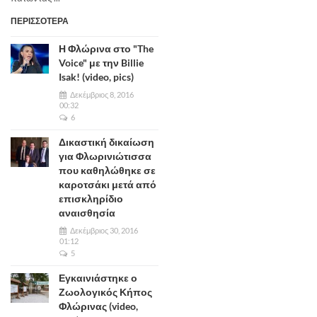
ΠΕΡΙΣΣΟΤΕΡΑ
Η Φλώρινα στο "The
Voice" με την Billie
Isak! (video, pics)
Δεκέμβριος 8, 2016
00:32
6
Δικαστική δικαίωση
για Φλωρινιώτισσα
που καθηλώθηκε σε
καροτσάκι μετά από
επισκληρίδιο
αναισθησία
Δεκέμβριος 30, 2016
01:12
5
Εγκαινιάστηκε ο
Ζωολογικός Κήπος
Φλώρινας (video,