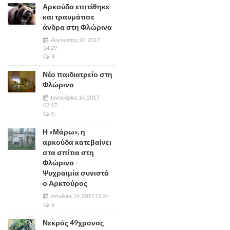
Αρκούδα επιτέθηκε
και τραυμάτισε
άνδρα στη Φλώρινα
Αύγουστος 20, 2017
14:29
4
Νέο παιδιατρείο στη
Φλώρινα
Ιανουάριος 14, 2017
02:17
0
Η «Μάρω», η
αρκούδα κατεβαίνει
στα σπίτια στη
Φλώρινα -
Ψυχραιμία συνιστά
ο Αρκτούρος
Απρίλιος 24, 2017 15:24
6
Νεκρός 49χρονος