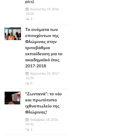
pics)
Αύγουστος 19, 2016
10:02
3
Τα ονόματα των
επιτυχόντων της
Φλώρινας στην
τριτοβάθμια
εκπαίδευση για το
ακαδημαϊκό έτος
2017-2018
Αύγουστος 24, 2017
10:34
0
"Ζωντανά": το νέο
και πρωτότυπο
ιχθυοπωλείο της
Φλώρινας!
Νοέμβριος 18, 2016
09:42
2