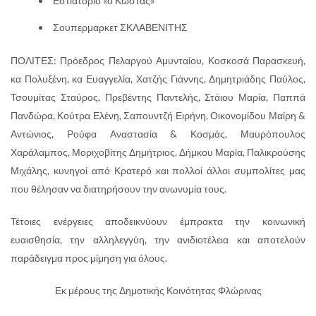
Εστιατόριο «ο Κώστας»
Σουπερμαρκετ ΣΚΛΑΒΕΝΙΤΗΣ
ΠΟΛΙΤΕΣ: Πρόεδρος Πελαργού Αμυνταίου, Κοσκοσά Παρασκευή,
κα Πολυξένη, κα Ευαγγελία, Χατζής Γιάννης, Δημητριάδης Παύλος,
Τσουμίτας Σταύρος, Πρεβέντης Παντελής, Στάιου Μαρία, Παππά
Πανδώρα, Κούτρα Ελένη, Σαπουντζή Ειρήνη, Οικονομίδου Μαίρη &
Αντώνιος, Ρούφα Αναστασία & Κοσμάς, Μαυρόπουλος
Χαράλαμπος, Μοριχοβίτης Δημήτριος, Δήμκου Μαρία, Παλικρούσης
Μιχάλης, κυνηγοί από Κρατερό και πολλοί άλλοι συμπολίτες μας
που θέλησαν να διατηρήσουν την ανωνυμία τους.
Τέτοιες ενέργειες αποδεικνύουν έμπρακτα την κοινωνική
ευαισθησία, την αλληλεγγύη, την ανιδιοτέλεια και αποτελούν
παράδειγμα προς μίμηση για όλους.
Εκ μέρους της Δημοτικής Κοινότητας Φλώρινας