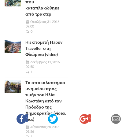
που
καταπλακώθηκε
από τρακτέρ
Οκτώβριος 31, 2016
09:00
0
Η εκπομπή Happy
Traveller στη
Φλώρινα (video)
Δεκέμβριος 11, 2016
09:50
1
Τα αποκαλυπτήρια
μνημείου προς
τιμήν του Ηλία
Κωστένη από τον
Πρόεδρο της
Δημοκρατίας (video,
0
0
pics)
Αύγουστος 28, 2016
08:56
1